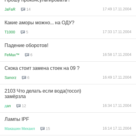
17:49 17.11.2004
JaFaR
14
Какие аморы можно... на ОДУ?
17:33 17.11.2004
T1000
5
Падение оборотов!
16:58 17.11.2004
FeMax™
6
Скока стоит замена стоек на 09 ?
16:49 17.11.2004
Sanorz
6
2103 Что делать если вода(тосол)
замёрзла
16:34 17.11.2004
д
an
12
Лампы IPF
16:14 17.11.2004
Макашин
Михаил
15