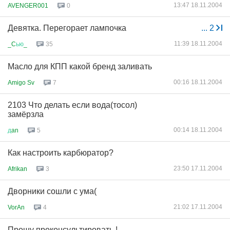
13:47 18.11.2004
AVENGER001
0
Девятка. Перегорает лампочка
...
2
11:39 18.11.2004
_C
ью
_
35
Масло для КПП какой бренд заливать
00:16 18.11.2004
Amigo Sv
7
2103 Что делать если вода(тосол)
замёрзла
00:14 18.11.2004
д
an
5
Как настроить карбюратор?
23:50 17.11.2004
Afrikan
3
Дворники сошли с ума(
21:02 17.11.2004
VorAn
4
Прошу проконсультировать !