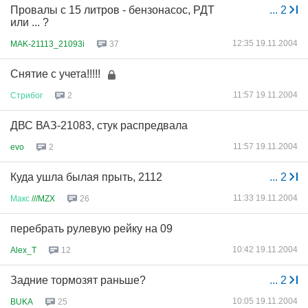
Провалы с 15 литров - бензонасос, РДТ
...
2
или ... ?
12:35 19.11.2004
MAK-21113_21093i
37
Снятие с учета!!!!!
11:57 19.11.2004
Стрибог
2
ДВС ВАЗ-21083, стук распредвала
11:57 19.11.2004
evo
2
Куда ушла былая прыть, 2112
...
2
11:33 19.11.2004
Макс
///MZX
26
перебрать рулевую рейку на 09
10:42 19.11.2004
Alex_T
12
Задние тормозят раньше?
...
2
10:05 19.11.2004
BUKA
25