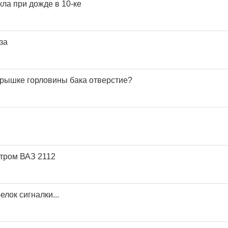
ла при дожде в 10-ке
за
крышке горловины бака отверстие?
тром ВАЗ 2112
лок сигналки...