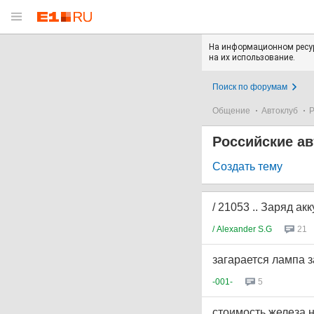
На информационном ресур
на их использование.
Поиск по форумам
Общение
Автоклуб
Р
Российские а
Создать тему
/ 21053 .. Заряд акк
/ Alexander S.G
21
загарается лампа 
-001-
5
стоимость железа 