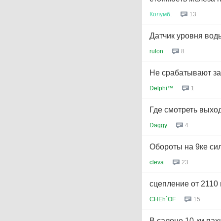
Колумб
.
13
Датчик уровня вод
rulon
8
Не срабатывают зад
Delphi™
1
Где смотреть выхо
Daggy
4
Обороты на 9ке силь
cleva
23
сцепление от 2110 
CHEh`OF
15
В салоне 10-ки пах