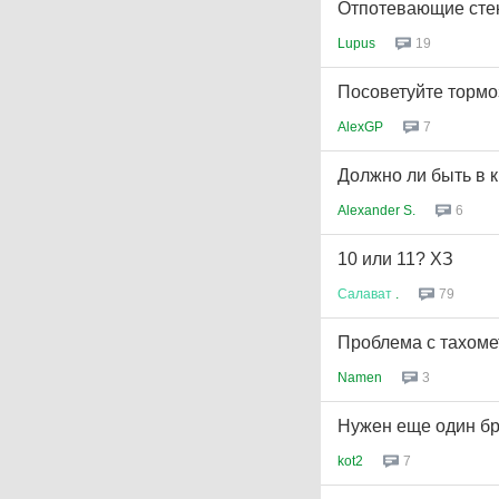
Отпотевающие стек
Lupus
19
Посоветуйте тормо
AlexGP
7
Должно ли быть в 
Alexander S.
6
10 или 11? ХЗ
Салават
.
79
Проблема с тахоме
Namen
3
Нужен еще один бре
kot2
7