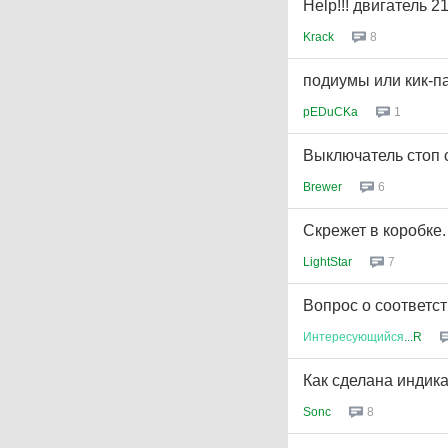
Help!!! двигатель 2
Krack
8
подиумы или кик-п
pEDuCKa
1
Выключатель стоп 
Brewer
6
Скрежет в коробке.
LightStar
7
Вопрос о соответст
Интересующийся
...R
Как сделана индик
Sonc
8