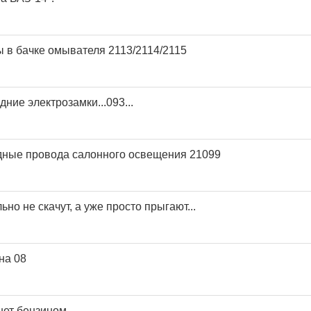
ы в бачке омывателя 2113/2114/2115
ние электрозамки...093...
дные провода салонного освещения 21099
но не скачут, а уже просто прыгают...
на 08
нет бензином