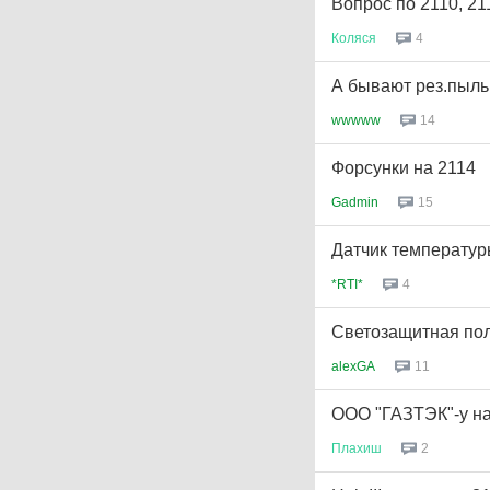
Вопрос по 2110, 21
Коляся
4
А бывают рез.пыльн
wwwww
14
Форсунки на 2114
Gadmin
15
Датчик температур
*RTI*
4
Светозащитная пол
alexGA
11
ООО "ГАЗТЭК"-у на
Плахиш
2