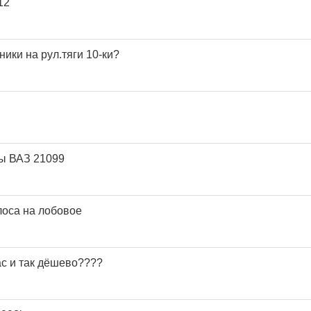
12
ики на рул.тяги 10-ки?
ы ВАЗ 21099
оса на лобовое
с и так дёшево????