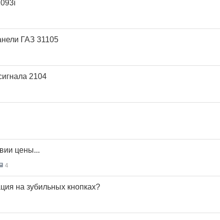
1093i
анели ГАЗ 31105
сигнала 2104
вии цены...
4
ация на зубильных кнопках?