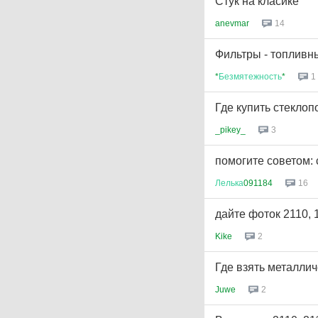
Стук на класике
anevmar
14
Фильтры - топливн
*
Безмятежность
*
1
Где купить стекло
_pikey_
3
помогите советом: 
Лелька
091184
16
дайте фоток 2110, 1
Kike
2
Где взять металли
Juwe
2