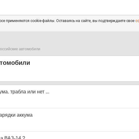
се применяются cookie-файлы. Оставаясь на сайте, вы подтверждаете свое
с
оссийские автомобили
втомобили
ума. трабла или нет ...
зарядки аккума
на ВАЗ-14 ?