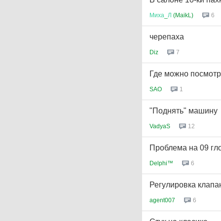
Миха
_
Л
(MaikL)
6
черепаха
Diz
7
Где можно посмотр
SAO
1
"Поднять" машину
VadyaS
12
Проблема на 09 гло
Delphi™
6
Регулировка клапа
agent007
6