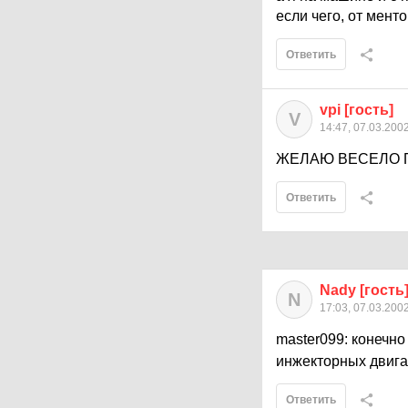
если чего, от менто
Ответить
vpi [гость]
V
14:47, 07.03.200
ЖЕЛАЮ ВЕСЕЛО П
Ответить
Nady [гость
N
17:03, 07.03.200
master099: конечно
инжекторных двигат
Ответить