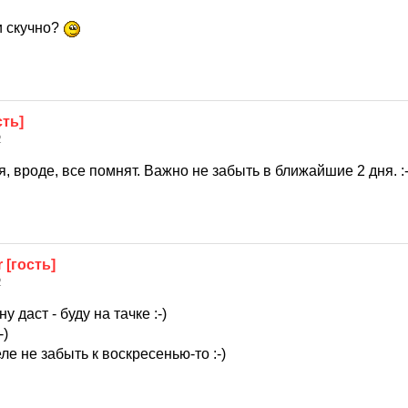
и скучно?
сть]
2
я, вроде, все помнят. Важно не забыть в ближайшие 2 дня. :-
r [гость]
2
у даст - буду на тачке :-)
-)
ле не забыть к воскресенью-то :-)