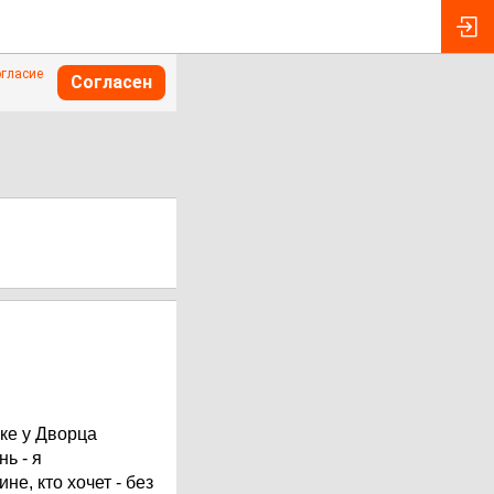
огласие
Согласен
нке у Дворца
ь - я
не, кто хочет - без