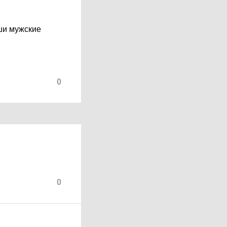
аши мужские
0
0