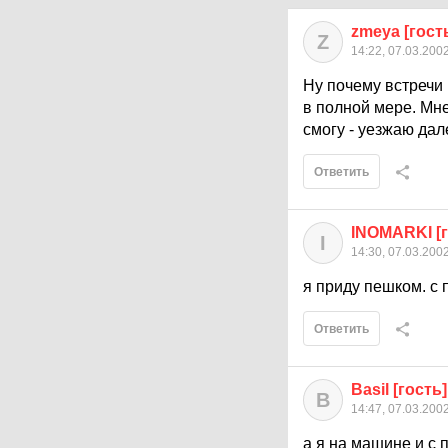
zmeya [гост
Z
14:22, 07.03.200
Ну почему встречи 
в полной мере. Мне
смогу - уезжаю дал
Ответить
INOMARKI [г
I
14:30, 07.03.200
я приду пешком. с 
Ответить
Basil [гость]
B
14:47, 07.03.200
а я на машине и с п