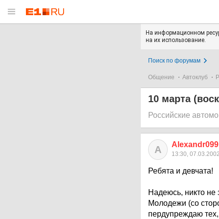
На информационном ресур
на их использование.
Поиск по форумам
Общение
Автоклуб
Р
10 марта (воск
Российские автом
Alexandr099
A
13:30, 07.03.200
Ребята и девчата!
Надеюсь, никто не 
Молодежи (со сторо
пердупреждаю тех, 