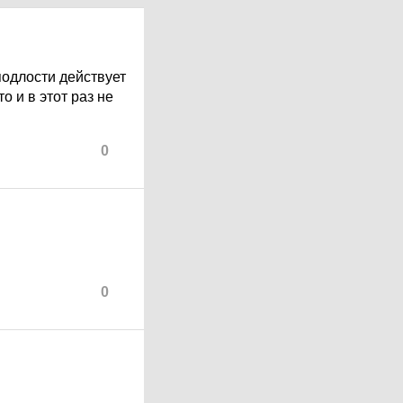
подлости действует
о и в этот раз не
0
0