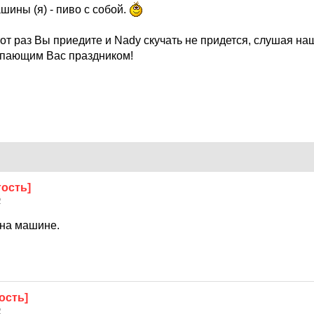
ашины (я) - пиво с собой.
от раз Вы приедите и Nady скучать не придется, слушая н
упающим Вас праздником!
гость]
2
о на машине.
ость]
2