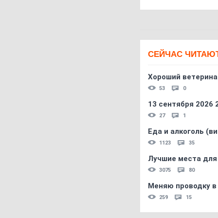
СЕЙЧАС ЧИТАЮ
Хороший ветерина
53
0
13 сентября 2026
27
1
Еда и алкоголь (в
1123
35
Лучшие места для
3075
80
Меняю проводку в
259
15