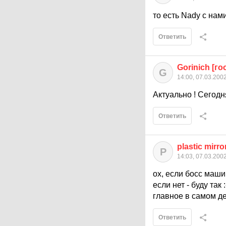
то есть Nady с нам
Ответить
Gorinich [го
G
14:00, 07.03.200
Актуально ! Сегодн
Ответить
plastic mirro
P
14:03, 07.03.200
ох, если босс машин
если нет - буду так :
главное в самом де
Ответить