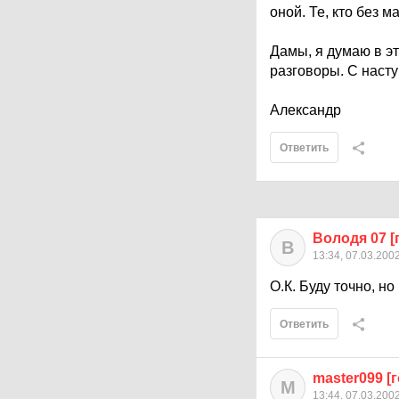
оной. Те, кто без м
Дамы, я думаю в эт
разговоры. С наст
Александр
Ответить
Володя 07 [
В
13:34, 07.03.200
О.К. Буду точно, н
Ответить
master099 [г
M
13:44, 07.03.200