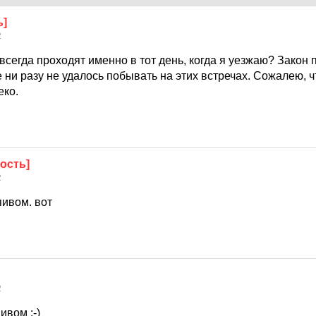
ь]
2
всегда проходят именно в тот день, когда я уезжаю? Закон 
 ни разу не удалось побывать на этих встречах. Сожалею, чт
еко.
ость]
2
пивом. вот
2
ивом :-)