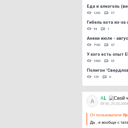
Еда и алкоголь (в
1242
37
Гибель кота из-за
94
1
Анеки июле - авгус
7183
47
У кого есть опыт E
1004
33
Полигон "Свердловс
129
0
А
L
А
09:56, 25.03.200
От пользователя
Ур
Да...я вообще с тата