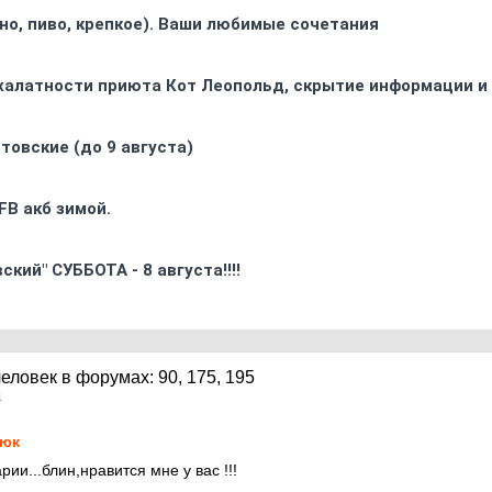
ино, пиво, крепкое). Ваши любимые сочетания
 халатности приюта Кот Леопольд, скрытиe информации и
товские (до 9 августа)
FB акб зимой.
кий" СУББОТА - 8 августа!!!!
4
юк
рии...блин,нравится мне у вас !!!