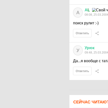
А
L
А
08:08, 25.03.200
поиск рулит :-)
Ответить
Урюк
У
09:48, 25.03.200
Да...я вообще с тат
Ответить
СЕЙЧАС ЧИТАЮ