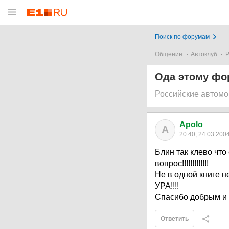
Поиск по форумам
Общение
Автоклуб
Р
Ода этому фо
Российские автом
Apolo
A
20:40, 24.03.200
Блин так клево что
вопрос!!!!!!!!!!!!!
Не в одной книге не
УРА!!!!
Спасибо добрым и 
Ответить