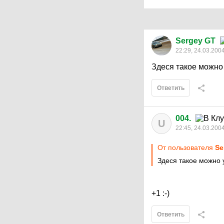
Sergey GT
22:29, 24.03.200
Здеся такое можно у
Ответить
004.
U
22:45, 24.03.200
От пользователя
Se
Здеся такое можно у
+1 :-)
Ответить