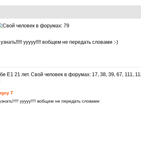
4
знать!!!!! ууууу!!!! вобщем не передать словами :-)
4
rgey T
знать!!!!! ууууу!!!! вобщем не передать словами