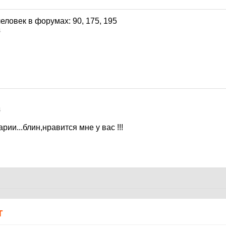
4
4
арии...блин,нравится мне у вас !!!
Т