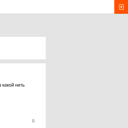
а какой нить
0