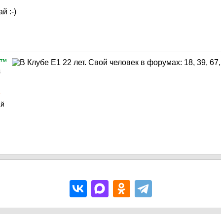
й :-)
d™
4
L
ай