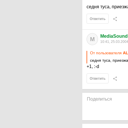
седня туса, приезжа
Ответить
MediaSoun
M
10:41, 25.03.200
От пользователя
А
седня туса, приезж
+1, :-d
Ответить
Поделиться