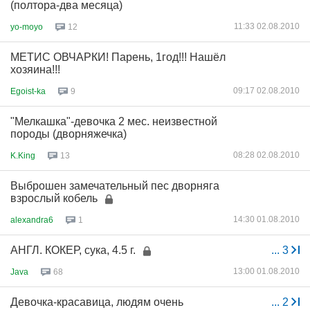
(полтора-два месяца)
11:33 02.08.2010
yo-moyo
12
МЕТИС ОВЧАРКИ! Парень, 1год!!! Нашёл
хозяина!!!
09:17 02.08.2010
Egoist-ka
9
"Мелкашка"-девочка 2 мес. неизвестной
породы (дворняжечка)
08:28 02.08.2010
K.King
13
Выброшен замечательный пес дворняга
взрослый кобель
14:30 01.08.2010
alexandra6
1
АНГЛ. КОКЕР, сука, 4.5 г.
...
3
13:00 01.08.2010
Java
68
Девочка-красавица, людям очень
...
2