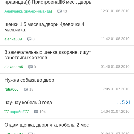
нравицца))) Пристроена!!!6 мес., дворь
12:31 01.08.2010
Анапчанка
(
добер
-
команда
)
43
щенки 1.5 месяца,двори 4девочки,4
мальчика.
11:42 01.08.2010
alenka809
8
3 замечательных щенка дворяне, ищут
заботливых хозяев.
01:40 01.08.2010
alexandra6
0
Нужна собака во двор
17:05 31.07.2010
Nitra666
18
чау-чау кобель 3 года
...
5
14:04 31.07.2010
\"\"
скарабей
\"\"
104
Отдам щенка, дворняга, кобель, 2 мес