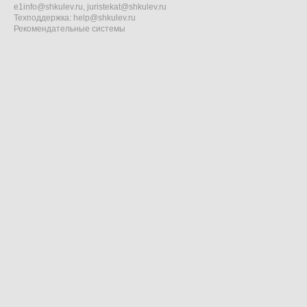
e1info@shkulev.ru
,
juristekat@shkulev.ru
Техподдержка:
help@shkulev.ru
Рекомендательные системы