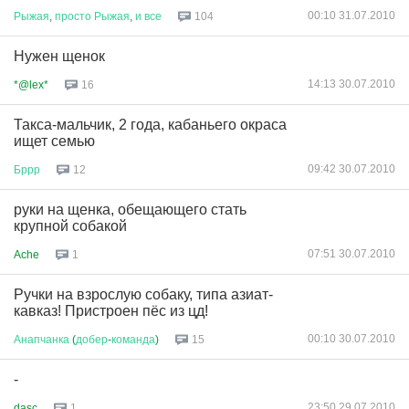
00:10 31.07.2010
Рыжая
,
просто
Рыжая
,
и
все
104
Нужен щенок
14:13 30.07.2010
*@lex*
16
Такса-мальчик, 2 года, кабаньего окраса
ищет семью
09:42 30.07.2010
Бррр
12
руки на щенка, обещающего стать
крупной собакой
07:51 30.07.2010
Ache
1
Ручки на взрослую собаку, типа азиат-
кавказ! Пристроен пёс из цд!
00:10 30.07.2010
Анапчанка
(
добер
-
команда
)
15
-
23:50 29.07.2010
dasc
1