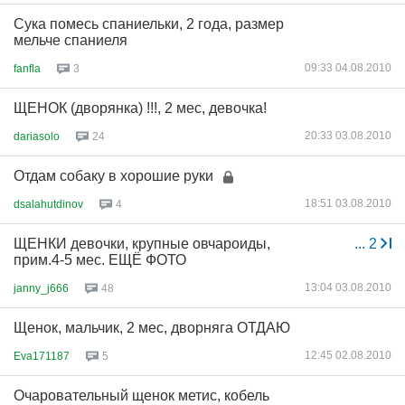
Сука помесь спаниельки, 2 года, размер
мельче спаниеля
09:33 04.08.2010
fanfla
3
ЩЕНОК (дворянка) !!!, 2 мес, девочка!
20:33 03.08.2010
dariasolo
24
Отдам собаку в хорошие руки
18:51 03.08.2010
dsalahutdinov
4
ЩЕНКИ девочки, крупные овчароиды,
...
2
прим.4-5 мес. ЕЩЁ ФОТО
13:04 03.08.2010
janny_j666
48
Щенок, мальчик, 2 мес, дворняга ОТДАЮ
12:45 02.08.2010
Eva171187
5
Очаровательный щенок метис, кобель