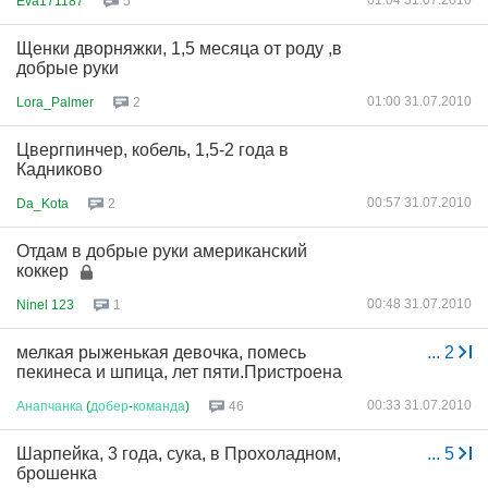
01:04 31.07.2010
Eva171187
5
Щенки дворняжки, 1,5 месяца от роду ,в
добрые руки
01:00 31.07.2010
Lora_Palmer
2
Цвергпинчер, кобель, 1,5-2 года в
Кадниково
00:57 31.07.2010
Da_Kota
2
Отдам в добрые руки американский
коккер
00:48 31.07.2010
Ninel 123
1
мелкая рыженькая девочка, помесь
...
2
пекинеса и шпица, лет пяти.Пристроена
00:33 31.07.2010
Анапчанка
(
добер
-
команда
)
46
Шарпейка, 3 года, сука, в Прохоладном,
...
5
брошенка