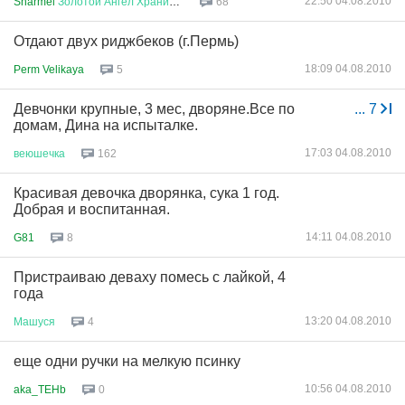
22:50 04.08.2010
Sharmel
Золотой
Ангел
Хранител
...
68
Отдают двух риджбеков (г.Пермь)
18:09 04.08.2010
Perm Velikaya
5
Девчонки крупные, 3 мес, дворяне.Все по
...
7
домам, Дина на испыталке.
17:03 04.08.2010
веюшечка
162
Красивая девочка дворянка, сука 1 год.
Добрая и воспитанная.
14:11 04.08.2010
G81
8
Пристраиваю деваху помесь с лайкой, 4
года
13:20 04.08.2010
Машуся
4
еще одни ручки на мелкую псинку
10:56 04.08.2010
aka_TEHb
0