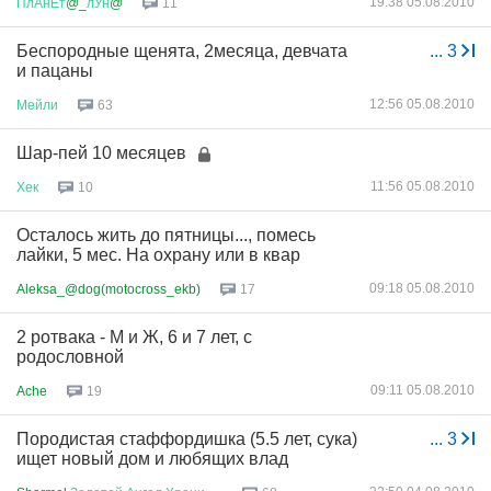
19:38 05.08.2010
ПлАнЕт
@_
лУн
@
11
Беспородные щенята, 2месяца, девчата
...
3
и пацаны
12:56 05.08.2010
Мейли
63
Шар-пей 10 месяцев
11:56 05.08.2010
Хек
10
Осталось жить до пятницы..., помесь
лайки, 5 мес. На охрану или в квар
09:18 05.08.2010
Aleksa_@dog(motocross_ekb)
17
2 ротвака - М и Ж, 6 и 7 лет, с
родословной
09:11 05.08.2010
Ache
19
Породистая стаффордишка (5.5 лет, сука)
...
3
ищет новый дом и любящих влад