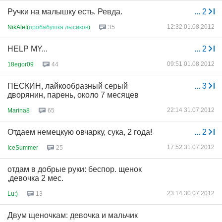
Ручки на малышку есть. Ревда.
...
2
12:32 01.08.2012
NikAlef(
пробабушка
лысиков
)
35
HELP MY...
...
2
09:51 01.08.2012
18egor09
44
ПЕСКИН, лайкообразный серый
...
3
дворянин, парень, около 7 месяцев
22:14 31.07.2012
Marina8
65
Отдаем немецкую овчарку, сука, 2 года!
...
2
17:52 31.07.2012
IceSummer
25
отдам в добрые руки: беспор. щенок
,девочка 2 мес.
23:14 30.07.2012
Lu:)
13
Двум щеночкам: девочка и мальчик