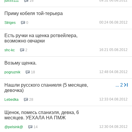
09:52 06.08.2012
jull55111
16
Приму кобеля той-терьера
00:24 06.08.2012
Striges
0
Есть ручки на щенка ротвейлера,
возможно овчарки
16:21 05.08.2012
shc-kc
2
Возьму щенка.
12:48 04.08.2012
pogruznik
18
Нашли русского спаниеля (5 месяцев,
...
2
девочка)
12:33 04.08.2012
Lebedka
28
Щенок, помесь спаниэля, девка, 6
месяцев. УЕХАЛА НА ПМЖ
12:30 04.08.2012
@pelsink@
14