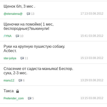
Щенок б/п, 3 мес .
17:13 03.08.2012
@elenalena@
13
Щеночки на помойке( 1 мес,
беспородные)?выкинули!
15:41 03.08.2012
Л
YNA
10
Руки на крупную пушистую собаку.
Асбест.
15:13 03.08.2012
star-juliya
11
Спасение от садиста-маньяка! Беспор.
сука, 2-3 мес.
13:29 03.08.2012
manu12
6
Такса
13:15 03.08.2012
Pretender_com
5