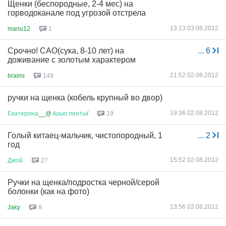
Щенки (беспородные, 2-4 мес) на
горводоканале под угрозой отстрела
13:13 03.08.2012
manu12
1
Срочно! САО(сука, 8-10 лет) на
...
6
доживание с золотым характером
21:52 02.08.2012
brains
149
ручки на щенка (кобель крупный во двор)
19:36 02.08.2012
Екатерина
__@ /
шью
ленты
/
19
Голый китаец-мальчик, чистопородный, 1
...
2
год
15:52 02.08.2012
Джой
27
Ручки на щенка/подростка черной/серой
болонки (как на фото)
13:56 02.08.2012
Jaky
8