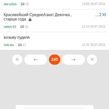
13:05 30.07.2012
star-juliya
10
Красивейший СреднеАзиат Девочка ,
...
2
старше года
12:15 30.07.2012
valerij-63
25
возьму пуделя
11:31 30.07.2012
volk-les
11
240