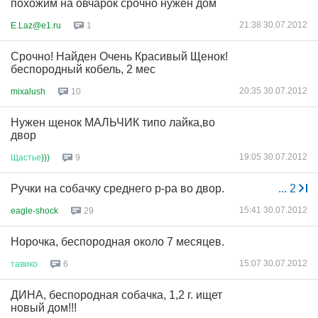
похожим на овчарок срочно нужен дом
21:38 30.07.2012
E.Laz@e1.ru
1
Срочно! Найден Очень Красивый Щенок!
беспородный кобель, 2 мес
20:35 30.07.2012
mixalush
10
Нужен щенок МАЛЬЧИК типо лайка,во
двор
19:05 30.07.2012
Щастье
)))
9
Ручки на собачку среднего р-ра во двор.
...
2
15:41 30.07.2012
eagle-shock
29
Норочка, беспородная около 7 месяцев.
15:07 30.07.2012
тавико
6
ДИНА, беспородная собачка, 1,2 г. ищет
новый дом!!!