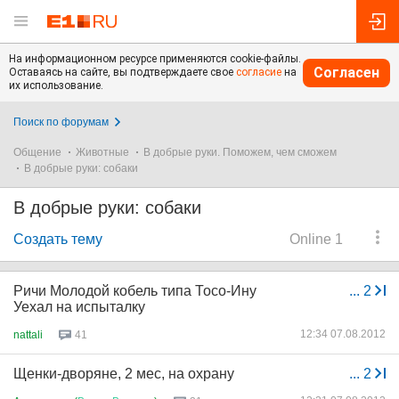
На информационном ресурсе применяются cookie-файлы.
Согласен
Оставаясь на сайте, вы подтверждаете свое
согласие
на
их использование.
Поиск по форумам
Общение
Животные
В добрые руки. Поможем, чем сможем
В добрые руки: собаки
В добрые руки: собаки
Создать тему
Online 1
Ричи Молодой кобель типа Тосо-Ину
...
2
Уехал на испыталку
12:34 07.08.2012
nattali
41
Щенки-дворяне, 2 мес, на охрану
...
2