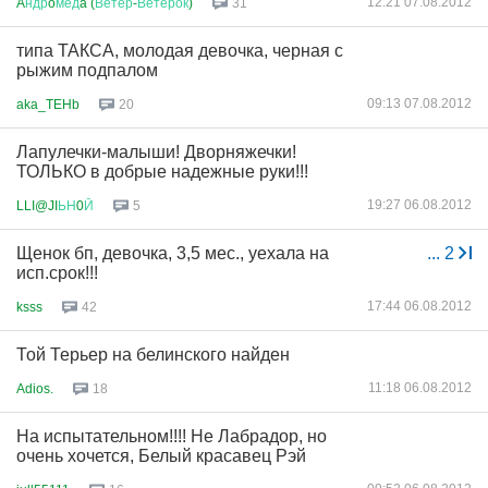
12:21 07.08.2012
A
ндр
o
мед
a (
Ветер
-
Ветерок
)
31
типа ТАКСА, молодая девочка, черная с
рыжим подпалом
09:13 07.08.2012
aka_TEHb
20
Лапулечки-малыши! Дворняжечки!
ТОЛЬКО в добрые надежные руки!!!
19:27 06.08.2012
LLI@JI
ЬН
0
Й
5
Щенок бп, девочка, 3,5 мес., уехала на
...
2
исп.срок!!!
17:44 06.08.2012
ksss
42
Той Терьер на белинского найден
11:18 06.08.2012
Adios.
18
На испытательном!!!! Не Лабрадор, но
очень хочется, Белый красавец Рэй