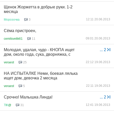
Щенок Жоржетта в добрые руки. 1-2
месяца
12:11 20.06.2013
Морозочка
3
Сёма пристроен,
09:01 20.06.2013
cemitsvetik61
11
Молодая, удалая, чудо - КНОПА ищет
...
2
дом, около года, сука, дворняжка, с
22:12 19.06.2013
veraest
25
НА ИСПЫТАЛКЕ Неми, боевая лялька
ищет дом, девочка 2 месяца
22:11 19.06.2013
veraest
5
Срочно! Малышка Линда!
...
2
12:41 19.06.2013
Т
I
К
@
31