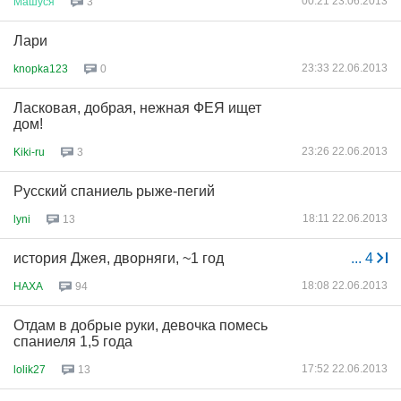
00:21 23.06.2013
Машуся
3
Лари
23:33 22.06.2013
knopka123
0
Ласковая, добрая, нежная ФЕЯ ищет
дом!
23:26 22.06.2013
Kiki-ru
3
Русский спаниель рыже-пегий
18:11 22.06.2013
lyni
13
история Джея, дворняги, ~1 год
...
4
18:08 22.06.2013
HAXA
94
Отдам в добрые руки, девочка помесь
спаниеля 1,5 года
17:52 22.06.2013
lolik27
13