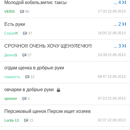
Молодой кобель,метис таксы
...
4
17:33 22.06.2013
VERIS
96
Есть руки
...
2
16:05 22.06.2013
Серая
!!!
37
СРОЧНО!!! ОЧЕНЬ ХОЧУ ЩЕНУЛЕЧКУ!!
...
3
10:39 22.06.2013
Диана
S
57
отдам щенка в добрые руки
09:47 22.06.2013
сущность
10
овчарки в добрые руки
07:23 22.06.2013
spomon
4
Персиковый щенок Персик ищет хозяев
02:37 22.06.2013
Lucky-13
15