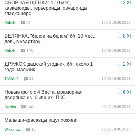
СБОРНАЯ ЩЕНКИ: 4-10 мес,
...
2
кавказоиды, терьероиды, овчароиды,
гладкошерс
10:10 19.06.2013
Kobzik
47
БЕЛЯНКА, "белое на белом" б/п 10 мес.,
...
8
дев., в квартиру
10:06 19.06.2013
Kobzik
185
ДРУЖОК, дамский угодник, б/п, около 1
...
2
года, мальчик
10:05 19.06.2013
TIV2013
41
Новые фото с 4 Веста, мраморная
...
6
дворянка из "бывших" ПКС
00:47 19.06.2013
Daffkin
140
Малыши-красавцы ищут хозяев!
21:36 18.06.2013
Wikka-aw
12