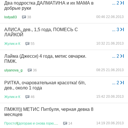
Два подростка ДАЛМАТИНА и их МАМА в
...
2
добрые руки
00:46 22.06.2013
lodya83
38
АЛИСА, дев., 1,5 года, ПОМЕСЬ С
...
3
ЛАЙКОЙ
10:32 21.06.2013
Жулик
и
К
55
Лайма (Джесси) 4 года, метис овчарки.
...
2
ПМЖ.
08:25 21.06.2013
ulyanova_g
36
РИТКА, очаровательная красотка! б/п,
...
2
дев., около 1 года
15:42 20.06.2013
Жулик
и
К
46
ПМЖ!!!)) МЕТИС Питбуля, черная девка 8
месяцев
14:19 20.06.2013
Просто
!(
догораю
и
снова
горю
.....
14