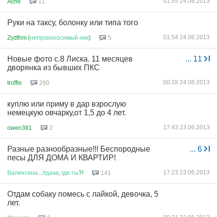
01:55 24.06.2013
Ache
11
Руки на таксу, болонку или типа того
01:54 24.06.2013
Zydfhm (
непроизносимый
ник
)
5
Новые фото с.8 Лиска. 11 месяцев
...
11
дворянка из бывших ПКС
00:28 24.06.2013
truffle
260
куплю или приму в дар взрослую
немецкую овчарку,от 1,5 до 4 лет.
17:43 23.06.2013
owen381
2
Разные разнообразные!!! Беспородные
...
6
песы ДЛЯ ДОМА И КВАРТИР!
17:23 23.06.2013
Валентина
...
Удача
,
где
ты
?!
141
Отдам собаку помесь с лайкой, девочка, 5
лет.