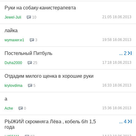
Руки на собаку-канистерапевта
21:05 18.06.2013
Jewel-Juli
10
лайка
19:58 18.06.2013
wymaxer.e1
3
Постельный Питбуль
...
2
17:18 18.06.2013
Duha2000
25
Отдадим милого щенка в хорошие руки
16:33 18.06.2013
krylovdima
5
а
15:36 18.06.2013
Ache
0
РЫЖИЙ скромняга Лёва , кобель б/п 1,5
...
4
года