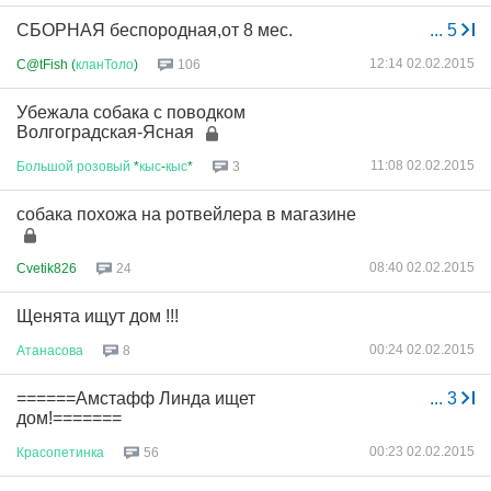
СБОРНАЯ беспородная,от 8 мес.
...
5
12:14 02.02.2015
C@tFish (
кланТоло
)
106
Убежала собака с поводком
Волгоградская-Ясная
11:08 02.02.2015
Большой
розовый
*
кыс
-
кыс
*
3
собака похожа на ротвейлера в магазине
08:40 02.02.2015
Cvetik826
24
Щенята ищут дом !!!
00:24 02.02.2015
Атанасова
8
======Амстафф Линда ищет
...
3
дом!=======
00:23 02.02.2015
Красопетинка
56