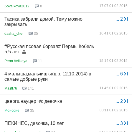
17:07 01.02.2015
Sovalkova2012
8
Тасика забрали домой. Тему можно
...
2
закрывать
16:41 01.02.2015
dasha_chet
35
#Русская псовая борзая# Пермь. Кобель
5,5 лет
15:14 01.02.2015
Perm Velikaya
11
4 малыша,мальчишки(д.р. 12.10.2014) в
...
6
самые добрые руки
11:45 01.02.2015
Mastt76
141
цвергшнауцер ч/с девочка
...
2
00:11 01.02.2015
Монсоне
35
ПЕКИНЕС, девочка, 10 лет
...
3