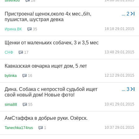
14:08 30.01.2015
silverk66
28
Пристроена! щенок,около 4х мес.,б/п,
...
2
пушистая, шустрая девка
18:18 29.01.2015
Ирина
ВК
35
Щенки от маленьких собачек, 3 и 3,5 мес
13:48 29.01.2015
СНФ
17
Кавказская овчарка ищет дом, 5 лет
12:12 29.01.2015
bylinka
16
Дина. Собака с непростой судьбой ищет
...
3
свой новый дом! Новые фото!
10:41 29.01.2015
sima88
55
АмСтаффка в добрые руки. Озёрск.
10:37 29.01.2015
Tanechka174rus
1