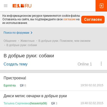
На информационном ресурсе применяются cookie-файлы.
Согласен
Оставаясь на сайте, вы подтверждаете свое
согласие
на
их использование.
Поиск по форумам
Общение
Животные
В добрые руки. Поможем, чем сможем
В добрые руки: собаки
В добрые руки: собаки
Создать тему
Online 1
Пристроена!
19:50 02.02.2015
Egoist-ka
6
Дикси метис овчарки в добрые руки
19:48 02.02.2015
Татьяна
Сергеевна
(heavenly08)
3