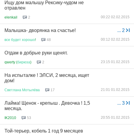
Ищу дом малышу Рексику-чудом не
отравлен
00:22 02.02.2015
elenkail
2
Малышка- дворянка на счастье!
...
2
00:12 02.02.2015
все
будет
хорошо
!
48
Отдам в добрые руки щенят.
23:15 01.02.2015
qwerty (
бирюза
)
2
На испыталке ! ЭЛСИ, 2 месяца, ищет
дом!
21:01 01.02.2015
Светлана
Мотылёва
17
Лайма! Щенок - крепыш . Девочка ! 1,5
...
3
месяца.
20:55 01.02.2015
IK2010
53
Той-терьер, кобель 1 год 9 месяцев