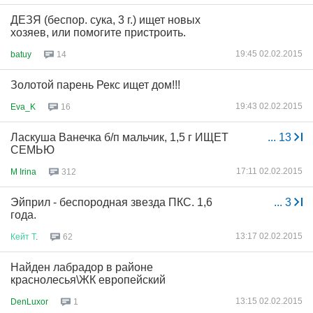
ДЕЗЯ (беспор. сука, 3 г.) ищет новых
хозяев, или помогите пристроить.
19:45 02.02.2015
batuy
14
Золотой парень Рекс ищет дом!!!
19:43 02.02.2015
Eva_K
16
Ласкуша Ванечка б/п мальчик, 1,5 г ИЩЕТ
...
13
СЕМЬЮ
17:11 02.02.2015
M Irina
312
Эйприл - беспородная звезда ПКС. 1,6
...
3
года.
13:17 02.02.2015
Кейт
Т
.
62
Найден лабрадор в районе
краснолесья\ЖК европейский
13:15 02.02.2015
DenLuxor
1