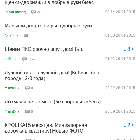
щенки-дворняжки в добрые руки 6мес
08:54 29.01.2015
[MadHunter]
20
Малыши двортерьеры в добрые руки
01:03 29.01.2015
Next2->
9
Щенки ПКС срочно ищут дом! Б/п.
...
8
01:02 29.01.2015
Кейт
Т
.
194
Лучший пес - в лучший дом! (Кобель, без
породы, 2-3 года)
23:22 28.01.2015
Yumi007
0
Лохмач ищет семью! (без породы,кобель)
23:19 28.01.2015
Yumi007
0
КРОШКА! 5 месяцев. Миниатюрная
...
2
девочка в квартиру! Новые ФОТО