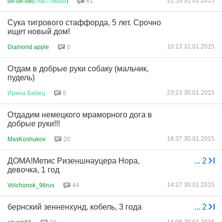
21:53 31.01.2015
be-be-be(
счастливая
)
61
Сука тигрового стаффорда, 5 лет. Срочно
ищет новый дом!
10:13 31.01.2015
Diamond apple
0
Отдам в добрые руки собаку (мальчик,
пудель)
23:23 30.01.2015
Ирина
Бабец
6
Отдадим немецкого мраморного дога в
добрые руки!!!
18:37 30.01.2015
MaxKoshukov
20
ДОМА!Метис Ризеншнауцера Нора,
...
2
девочка, 1 год
14:27 30.01.2015
Volchonok_96rus
44
бернский зенненхунд. кобель, 3 года
...
2