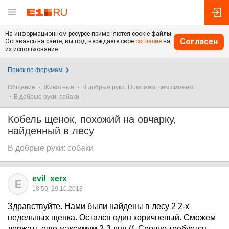
На информационном ресурсе применяются cookie-файлы.
Согласен
Оставаясь на сайте, вы подтверждаете свое
согласие
на
их использование.
Поиск по форумам
Общение
Животные
В добрые руки. Поможем, чем сможем
В добрые руки: собаки
Кобель щенок, похожий на овчарку,
найденный в лесу
В добрые руки: собаки
evil_xerx
E
18:59, 29.10.2018
Здравствуйте. Нами были найдены в лесу 2 2-х
недельных щенка. Остался один коричневый. Сможем
держать еще максимум 2-3 дня ((. Срочно требуется