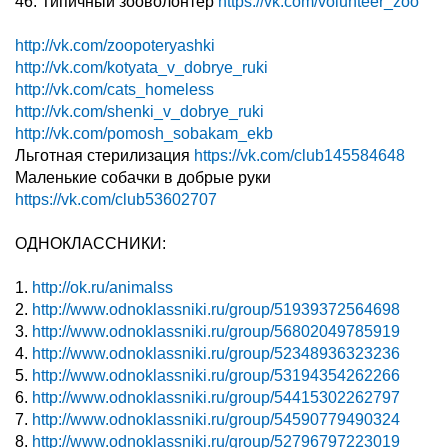
46. Типичный зооволонтер
https://vk.com/volunteer_zoo
http://vk.com/zoopoteryashki
http://vk.com/kotyata_v_dobrye_ruki
http://vk.com/cats_homeless
http://vk.com/shenki_v_dobrye_ruki
http://vk.com/pomosh_sobakam_ekb
Льготная стерилизация
https://vk.com/club145584648
Маленькие собачки в добрые руки
https://vk.com/club53602707
ОДНОКЛАССНИКИ:
1.
http://ok.ru/animalss
2.
http://www.odnoklassniki.ru/group/51939372564698
3.
http://www.odnoklassniki.ru/group/56802049785919
4.
http://www.odnoklassniki.ru/group/52348936323236
5.
http://www.odnoklassniki.ru/group/53194354262266
6.
http://www.odnoklassniki.ru/group/54415302262797
7.
http://www.odnoklassniki.ru/group/54590779490324
8.
http://www.odnoklassniki.ru/group/52796797223019