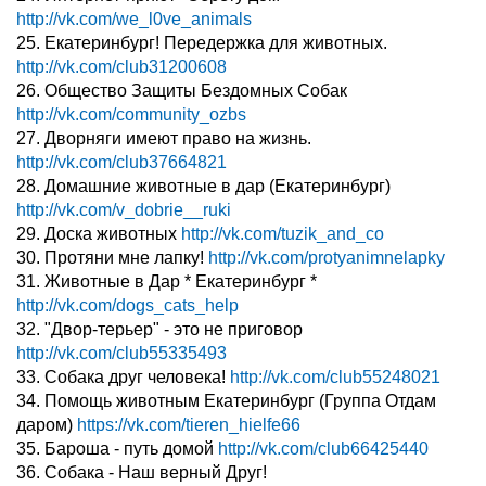
http://vk.com/we_l0ve_animals
25. Екатеринбург! Передержка для животных.
http://vk.com/club31200608
26. Общество Защиты Бездомных Собак
http://vk.com/community_ozbs
27. Дворняги имеют право на жизнь.
http://vk.com/club37664821
28. Домашние животные в дар (Екатеринбург)
http://vk.com/v_dobrie__ruki
29. Доска животных
http://vk.com/tuzik_and_co
30. Протяни мне лапку!
http://vk.com/protyanimnelapky
31. Животные в Дар * Екатеринбург *
http://vk.com/dogs_cats_help
32. "Двор-терьер" - это не приговор
http://vk.com/club55335493
33. Собака друг человека!
http://vk.com/club55248021
34. Помощь животным Екатеринбург (Группа Отдам
даром)
https://vk.com/tieren_hielfe66
35. Бароша - путь домой
http://vk.com/club66425440
36. Собака - Наш верный Друг!