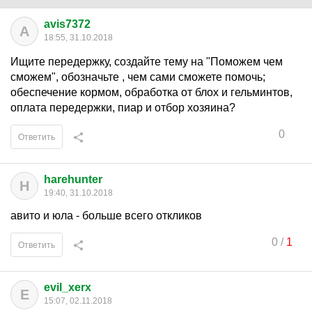
avis7372
A
18:55, 31.10.2018
Ищите передержку, создайте тему на "Поможем чем
сможем", обозначьте , чем сами сможете помочь;
обеспечение кормом, обработка от блох и гельминтов,
оплата передержки, пиар и отбор хозяина?
0
Ответить
harehunter
H
19:40, 31.10.2018
авито и юла - больше всего откликов
0
/
1
Ответить
evil_xerx
E
15:07, 02.11.2018