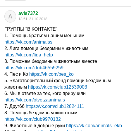
avis7372
A
18:51, 31.10.2018
ГРУППЫ "В КОНТАКТЕ"
1. Помощь братьям нашим меньшим
https://vk.com/animalss
2. Лига помощи бездомным животным
https://vk.com/liga_help
3. Поможем бездомным животным вместе
https://vk.com/club46559259
4. Пес и Ко
https://vk.com/pes_ko
5. Благотворительный фонд помощи бездомным
животным
https://vk.com/club12539003
6. Мы в ответе за тех, кого приручили
https://vk.com/otvetzaanimals
7. Друг66
https://vk.com/club12824111
8. Помощь бездомным животным
https://vk.com/club9970132
9. Животные в добрые руки
https://vk.com/animals_ekb