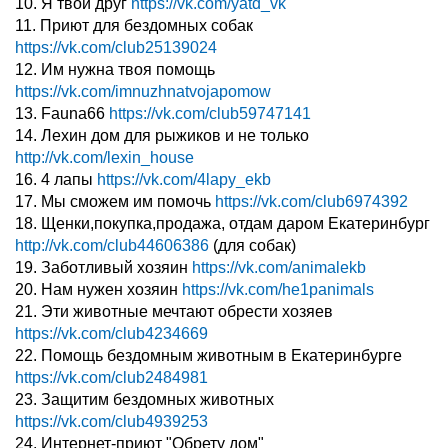
10. Я твой друг
https://vk.com/yatd_vk
11. Приют для бездомных собак
https://vk.com/club25139024
12. Им нужна твоя помощь
https://vk.com/imnuzhnatvojapomow
13. Fauna66
https://vk.com/club59747141
14. Лехин дом для рыжиков и не только
http://vk.com/lexin_house
16. 4 лапы
https://vk.com/4lapy_ekb
17. Мы сможем им помочь
https://vk.com/club6974392
18. Щенки,покупка,продажа, отдам даром Екатеринбург
http://vk.com/club44606386
(для собак)
19. Заботливый хозяин
https://vk.com/animalekb
20. Нам нужен хозяин
https://vk.com/he1panimals
21. Эти животные мечтают обрести хозяев
https://vk.com/club4234669
22. Помощь бездомным животным в Екатеринбурге
https://vk.com/club2484981
23. Защитим бездомных животных
https://vk.com/club4939253
24. Интернет-приют "Обрету дом"