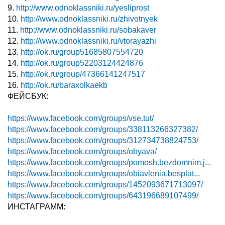
9.
http://www.odnoklassniki.ru/yesliprost
10.
http://www.odnoklassniki.ru/zhivotnyek
11.
http://www.odnoklassniki.ru/sobakaver
12.
http://www.odnoklassniki.ru/vtorayazhi
13.
http://ok.ru/group51685807554720
14.
http://ok.ru/group52203124424876
15.
http://ok.ru/group/47366141247517
16.
http://ok.ru/baraxolkaekb
ФЕЙСБУК:
https://www.facebook.com/groups/vse.tut/
https://www.facebook.com/groups/338113266327382/
https://www.facebook.com/groups/312734738824753/
https://www.facebook.com/groups/obyava/
https://www.facebook.com/groups/pomosh.bezdomnim.j...
https://www.facebook.com/groups/obiavlenia.besplat...
https://www.facebook.com/groups/1452093671713097/
https://www.facebook.com/groups/643196689107499/
ИНСТАГРАММ: