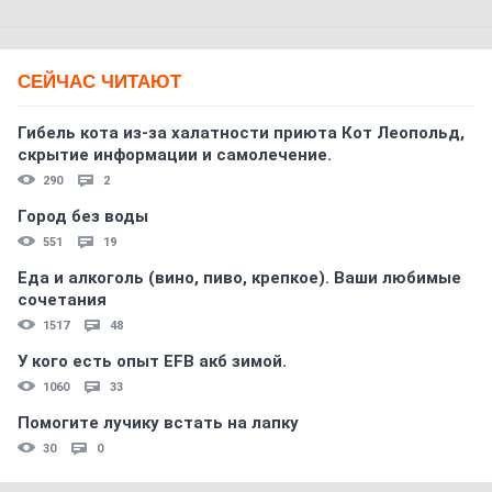
СЕЙЧАС ЧИТАЮТ
Гибель кота из-за халатности приюта Кот Леопольд,
скрытиe информации и самолечение.
290
2
Город без воды
551
19
Еда и алкоголь (вино, пиво, крепкое). Ваши любимые
сочетания
1517
48
У кого есть опыт EFB акб зимой.
1060
33
Помогите лучику встать на лапку
30
0