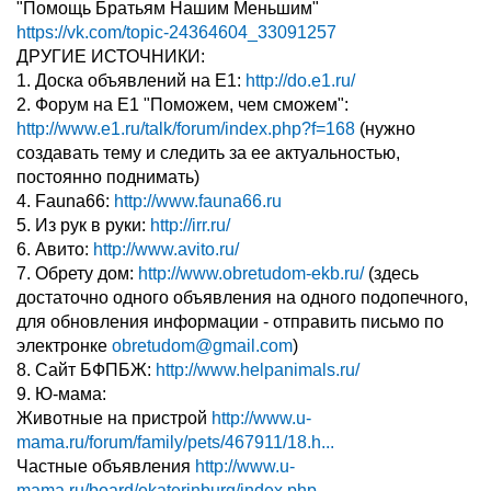
"Помощь Братьям Нашим Меньшим"
https://vk.com/topic-24364604_33091257
ДРУГИЕ ИСТОЧНИКИ:
1. Доска объявлений на Е1:
http://do.e1.ru/
2. Форум на Е1 "Поможем, чем сможем":
http://www.e1.ru/talk/forum/index.php?f=168
(нужно
создавать тему и следить за ее актуальностью,
постоянно поднимать)
4. Fauna66:
http://www.fauna66.ru
5. Из рук в руки:
http://irr.ru/
6. Авито:
http://www.avito.ru/
7. Обрету дом:
http://www.obretudom-ekb.ru/
(здесь
достаточно одного объявления на одного подопечного,
для обновления информации - отправить письмо по
электронке
obretudom@gmail.com
)
8. Сайт БФПБЖ:
http://www.helpanimals.ru/
9. Ю-мама:
Животные на пристрой
http://www.u-
mama.ru/forum/family/pets/467911/18.h...
Частные объявления
http://www.u-
mama.ru/board/ekaterinburg/index.php