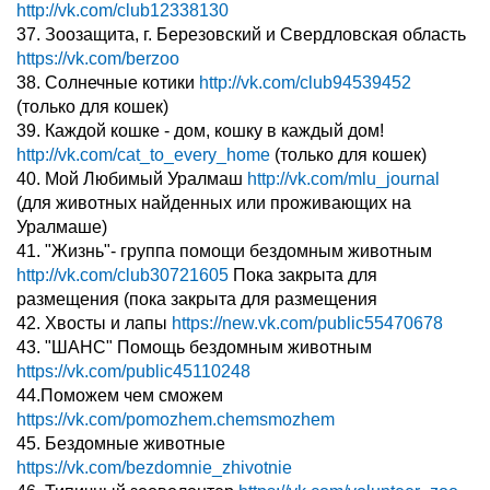
http://vk.com/club12338130
37. Зоозащита, г. Березовский и Свердловская область
https://vk.com/berzoo
38. Солнечные котики
http://vk.com/club94539452
(только для кошек)
39. Каждой кошке - дом, кошку в каждый дом!
http://vk.com/cat_to_every_home
(только для кошек)
40. Мой Любимый Уралмаш
http://vk.com/mlu_journal
(для животных найденных или проживающих на
Уралмаше)
41. "Жизнь"- группа помощи бездомным животным
http://vk.com/club30721605
Пока закрыта для
размещения (пока закрыта для размещения
42. Хвосты и лапы
https://new.vk.com/public55470678
43. "ШАНС" Помощь бездомным животным
https://vk.com/public45110248
44.Поможем чем сможем
https://vk.com/pomozhem.chemsmozhem
45. Бездомные животные
https://vk.com/bezdomnie_zhivotnie