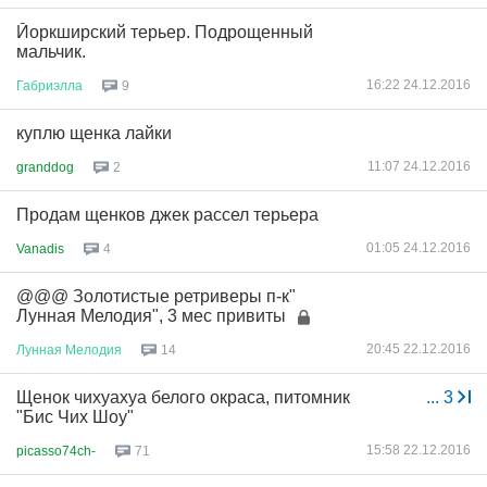
Йоркширский терьер. Подрощенный
мальчик.
16:22 24.12.2016
Габриэлла
9
куплю щенка лайки
11:07 24.12.2016
granddog
2
Продам щенков джек рассел терьера
01:05 24.12.2016
Vanadis
4
@@@ Золотистые ретриверы п-к"
Лунная Мелодия", 3 мес привиты
20:45 22.12.2016
Лунная
Мелодия
14
Щенок чихуахуа белого окраса, питомник
...
3
"Бис Чих Шоу"
15:58 22.12.2016
picasso74ch-
71