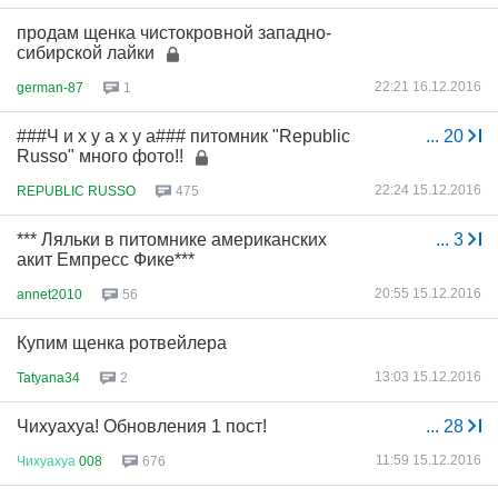
продам щенка чистокровной западно-
сибирской лайки
22:21 16.12.2016
german-87
1
###Ч и х у а х у а### питомник "Republic
...
20
Russo" много фото!!
22:24 15.12.2016
REPUBLIC RUSSO
475
*** Ляльки в питомнике американских
...
3
акит Емпресс Фике***
20:55 15.12.2016
annet2010
56
Купим щенка ротвейлера
13:03 15.12.2016
Tatyana34
2
Чихуахуа! Обновления 1 пост!
...
28
11:59 15.12.2016
Чихуахуа
008
676