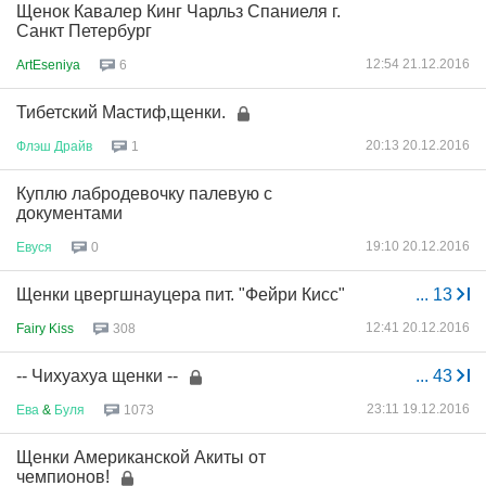
Щенок Кавалер Кинг Чарльз Спаниеля г.
Санкт Петербург
12:54 21.12.2016
ArtEseniya
6
Тибетский Мастиф,щенки.
20:13 20.12.2016
Флэш
Драйв
1
Куплю лабродевочку палевую с
документами
19:10 20.12.2016
Евуся
0
Щенки цвергшнауцера пит. "Фейри Кисс"
...
13
12:41 20.12.2016
Fairy Kiss
308
-- Чихуахуа щенки --
...
43
23:11 19.12.2016
Ева
&
Буля
1073
Щенки Американской Акиты от
чемпионов!