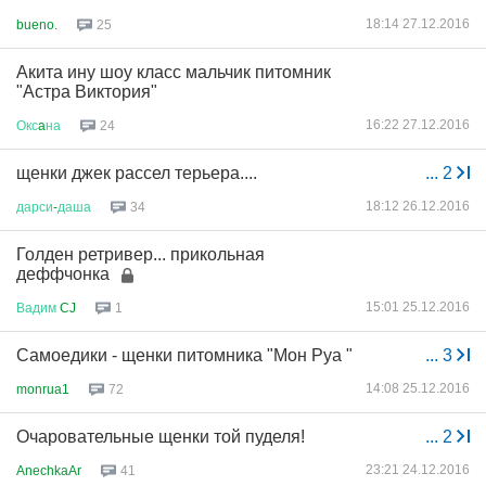
18:14 27.12.2016
bueno.
25
Акита ину шоу класс мальчик питомник
"Астра Виктория"
16:22 27.12.2016
Окс
a
на
24
щенки джек рассел терьера....
...
2
18:12 26.12.2016
дарси
-
даша
34
Голден ретривер... прикольная
деффчонка
15:01 25.12.2016
Вадим
CJ
1
Самоедики - щенки питомника "Мон Руа "
...
3
14:08 25.12.2016
monrua1
72
Очаровательные щенки той пуделя!
...
2
23:21 24.12.2016
AnechkaAr
41