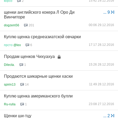
15:42 29.12.2016
корсо
2
щенки английского кокера Л Оро Ди
...
9
Винчиторе
00:06 29.12.2016
dogzem56
201
Куплю щенка среднеазиатской овчарки
17:17 28.12.2016
прсто
@lex
6
Продам щенков Чихуахуа
15:26 28.12.2016
Dilecta.
1
Продаются шикарные щенки хаски
11:49 28.12.2016
spirin13
14
Куплю щенка американского булли
23:08 27.12.2016
Ru-rulla
1
Щенки ши-тцу
...
2