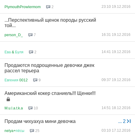
23:10 19.12.2016
PlymouthProwlermom
2
...Перспективный щенок породы русский
той...
16:31 19.12.2016
person_D_
7
14:41 19.12.2016
Ева
&
Буля
2
Продаются подрощенные девочки джек
рассел терьера
09:37 19.12.2016
Евгения
0012
9
Американский кокер спаниель!!! Щенки!!!
14:51 18.12.2016
M.u.l.a.t.k.a
10
Продам чихуахуа мини девочка
...
2
03:10 17.12.2016
nelya+
пёсы
25