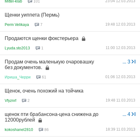
23:04 12.03.2013
Mittel-klab
101
Щенки уиппета (Пермь)
19:48 12.03.2013
Perm Velikaya
7
Продаются щенки фокстерьера
11:00 12.03.2013
Lyuda.sto2013
1
Продам очень маленькую очаровашку
...
3
без документов.
01:06 12.03.2013
Ириша
_
Черри
61
Щенок, очень похожий на тойчика
19:48 11.03.2013
Vfyznrf
2
щенок пти брабансона-цена снижена до
...
4
12000рублей
18:39 11.03.2013
kokoshanel2810
86