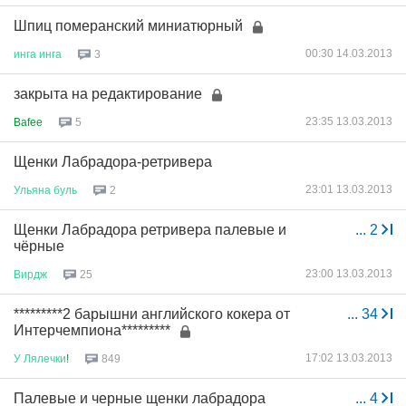
Шпиц померанский миниатюрный
00:30 14.03.2013
инга
инга
3
закрыта на редактирование
23:35 13.03.2013
Bafee
5
Щенки Лабрадора-ретривера
23:01 13.03.2013
Ульяна
буль
2
Щенки Лабрадора ретривера палевые и
...
2
чёрные
23:00 13.03.2013
Вирдж
25
*********2 барышни английского кокера от
...
34
Интерчемпиона*********
17:02 13.03.2013
У
Лялечки
!
849
Палевые и черные щенки лабрадора
...
4