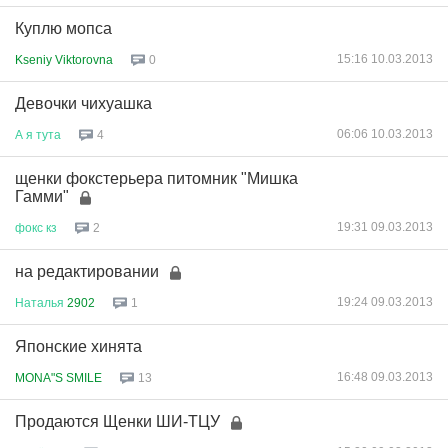
Куплю мопса
15:16 10.03.2013
Kseniy Viktorovna
0
Девочки чихуашка
06:06 10.03.2013
А
я
тута
4
щенки фокстерьера питомник "Мишка
Гамми"
19:31 09.03.2013
фокс
кз
2
на редактировании
19:24 09.03.2013
Наталья
2902
1
Японские хинята
16:48 09.03.2013
MONA"S SMILE
13
Продаются Щенки ШИ-ТЦУ