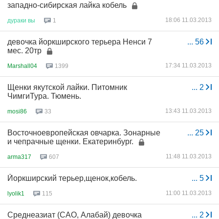
западно-сибирская лайка кобель
18:06 11.03.2013
дураки
вы
1
девочка йоркширского терьера Ненси 7
...
56
мес. 20тр
17:34 11.03.2013
Marshall04
1399
Щенки якутской лайки. Питомник
...
2
ЧимгиТура. Тюмень.
13:43 11.03.2013
mosi86
33
Восточноевропейская овчарка. Зонарные
...
25
и чепрачные щенки. Екатеринбург.
11:48 11.03.2013
arma317
607
Йоркширский терьер,щенок,кобель.
...
5
11:00 11.03.2013
lyolik1
115
Среднеазиат (САО, Алабай) девочка
...
2