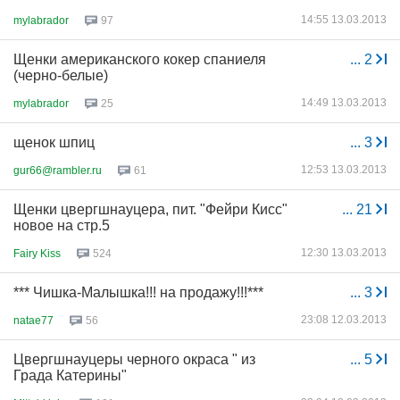
14:55 13.03.2013
mylabrador
97
Щенки американского кокер спаниеля
...
2
(черно-белые)
14:49 13.03.2013
mylabrador
25
щенок шпиц
...
3
12:53 13.03.2013
gur66@rambler.ru
61
Щенки цвергшнауцера, пит. "Фейри Кисс"
...
21
новое на стр.5
12:30 13.03.2013
Fairy Kiss
524
*** Чишка-Малышка!!! на продажу!!!***
...
3
23:08 12.03.2013
natae77
56
Цвергшнауцеры черного окраса " из
...
5
Града Катерины"