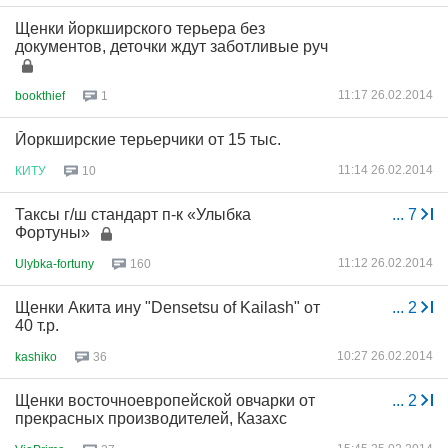
Щенки йоркширского терьера без
документов, деточки ждут заботливые руч
11:17 26.02.2014
bookthief
1
Йоркширские терьерчики от 15 тыс.
11:14 26.02.2014
КИТУ
10
Таксы г/ш стандарт п-к «Улыбка
...
7
Фортуны»
11:12 26.02.2014
Ulybka-fortuny
160
Щенки Акита ину "Densetsu of Kailash" от
...
2
40 т.р.
10:27 26.02.2014
kashiko
36
Щенки восточноевропейской овчарки от
...
2
прекрасных производителей, Казахс