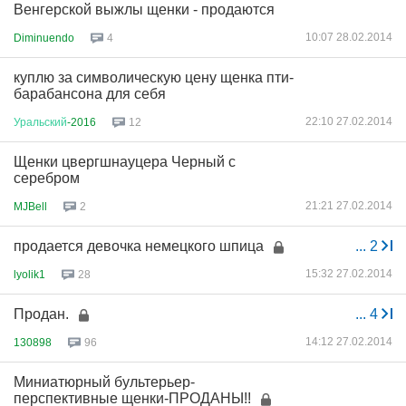
Венгерской выжлы щенки - продаются
10:07 28.02.2014
Diminuendo
4
куплю за символическую цену щенка пти-
барабансона для себя
22:10 27.02.2014
Уральский
-2016
12
Щенки цвергшнауцера Черный с
серебром
21:21 27.02.2014
MJBell
2
продается девочка немецкого шпица
...
2
15:32 27.02.2014
lyolik1
28
Продан.
...
4
14:12 27.02.2014
130898
96
Миниатюрный бультерьер-
перспективные щенки-ПРОДАНЫ!!