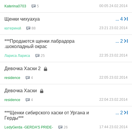
00:05 24.02.2014
Katerina0703
5
Щенки чихуахуа
...
4
23:21 23.02.2014
катерина
\
88
***Продаются щенки лабрадора
...
2
.шоколадный окрас
22:35 23.02.2014
Лариса
Лариса
25
Девочка Хаски 2
22:05 23.02.2014
residence
4
Девочка Хаски
22:04 23.02.2014
residence
4
***Щенки сибирского хаски от Ургана и
...
2
Герды***
17:44 23.02.2014
LedyGerda -GERDA'S PRIDE-
26