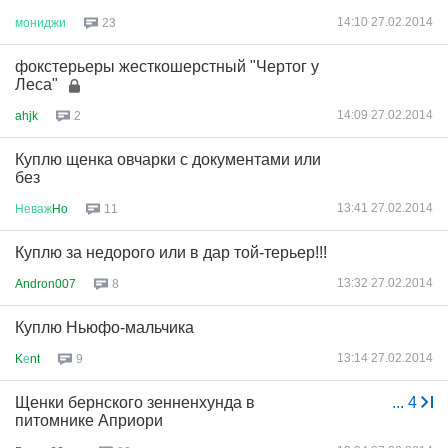
14:10 27.02.2014
мониджи
23
фокстерьеры жесткошерстный "Чертог у
Леса"
14:09 27.02.2014
ahjk
2
Куплю щенка овчарки с документами или
без
13:41 27.02.2014
Неваж
Ho
11
Куплю за недорого или в дар той-терьер!!!
13:32 27.02.2014
Andron007
8
Куплю Ньюфо-мальчика
13:14 27.02.2014
K
е
nt
9
Щенки бернского зенненхунда в
...
4
питомнике Априори