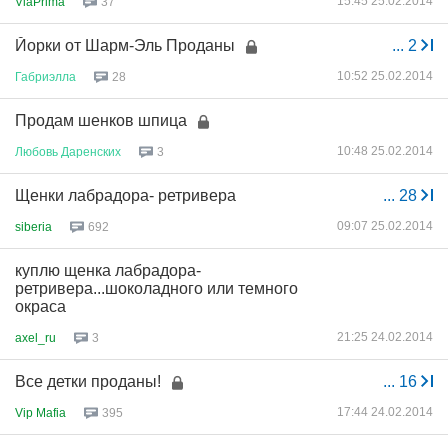
15:45 25.02.2014
ViaPrima
37
Йорки от Шарм-Эль Проданы
...
2
10:52 25.02.2014
Габриэлла
28
Продам шенков шпица
10:48 25.02.2014
Любовь
Даренских
3
Щенки лабрадора- ретривера
...
28
09:07 25.02.2014
siberia
692
куплю щенка лабрадора-
ретривера...шоколадного или темного
окраса
21:25 24.02.2014
axel_ru
3
Все детки проданы!
...
16
17:44 24.02.2014
Vip Mafia
395