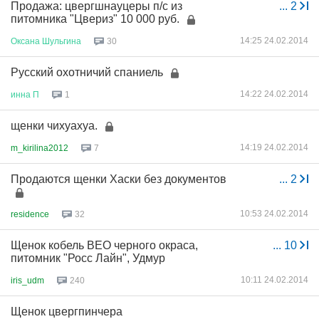
Продажа: цвергшнауцеры п/с из
...
2
питомника "Цвериз" 10 000 руб.
14:25 24.02.2014
Оксана
Шульгина
30
Русский охотничий спаниель
14:22 24.02.2014
инна
П
1
щенки чихуахуа.
14:19 24.02.2014
m_kirilina2012
7
Продаются щенки Хаски без документов
...
2
10:53 24.02.2014
residence
32
Щенок кобель ВЕО черного окраса,
...
10
питомник "Росс Лайн", Удмур
10:11 24.02.2014
iris_udm
240
Щенок цвергпинчера