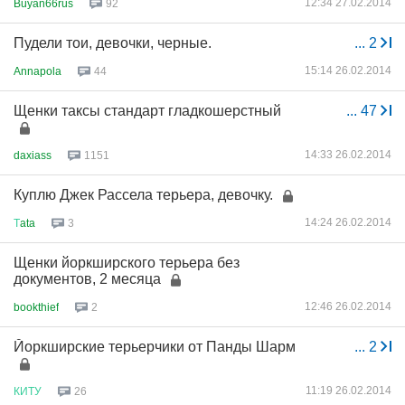
12:34 27.02.2014
Buyan66rus
92
Пудели тои, девочки, черные.
...
2
15:14 26.02.2014
Annapola
44
Щенки таксы стандарт гладкошерстный
...
47
14:33 26.02.2014
daxiass
1151
Куплю Джек Рассела терьера, девочку.
14:24 26.02.2014
Т
ata
3
Щенки йоркширского терьера без
документов, 2 месяца
12:46 26.02.2014
bookthief
2
Йоркширские терьерчики от Панды Шарм
...
2
11:19 26.02.2014
КИТУ
26