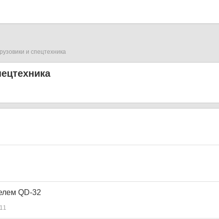
рузовики и спецтехника
пецтехника
елем QD-32
11