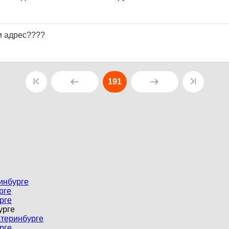
и адрес????
191
инбурге
рге
рге
урге
атеринбурге
рге