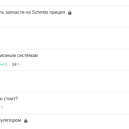
ть запчасти на Schmitz прицеп
рмозным системам
анят
)
5
5
о стоит?
5
пулятором