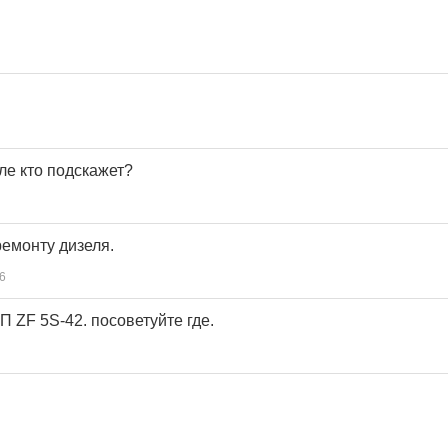
ле кто подскажет?
емонту дизеля.
6
 ZF 5S-42. посоветуйте где.