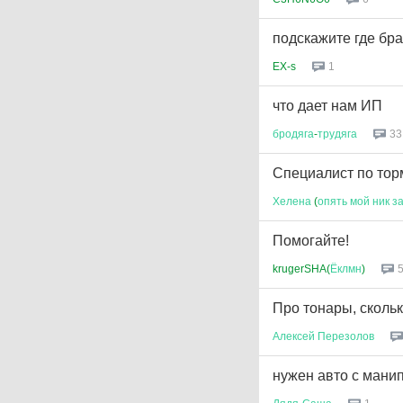
подскажите где бра
EX-s
1
что дает нам ИП
бродяга
-
трудяга
33
Специалист по то
Хелена
(
опять
мой
ник
з
Помогайте!
krugerSHA(
Ёклмн
)
Про тонары, скольк
Алексей
Перезолов
нужен авто с мани