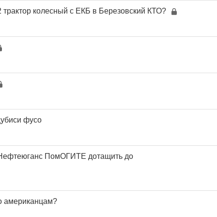
 трактор колесный с ЕКБ в Березовский КТО?
цубиси фусо
.Нефтеюганс ПомОГИТЕ дотащить до
о американцам?