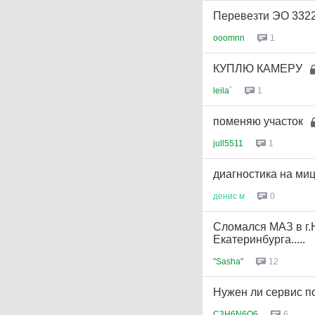
Перевезти ЭО 3322
ooomnn
1
КУПЛЮ КАМЕРУ
leila`
1
поменяю участок
jull5511
1
диагностика на ми
денис
м
0
Сломался МАЗ в г
Екатеринбурга.....
"Sasha"
12
Нужен ли сервис п
C3H6N6O6
6