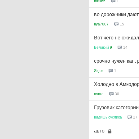
mox66
1
во дорожники дают
ilya7007
15
Вот чего не ожидал.
Великий
9
14
срочно нужен кап. 
Sigor
1
Холодно в Амкодор
avare
30
Грузовик категории
видишь
суслика
27
авто