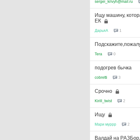
sergei_krivyh@mail.ru
Ищу машину, котор
ЕК
ДарьяА
1
Подскажите,пожал
Tera
0
подогрев бычка
cobretti
3
Срочно
Kirill_twist
2
Ищу
Мари
муррр
2
Валдай на РАЗБор, 