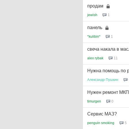
продам
jewish
1
панель
*kulibin*
1
свеча накала в мас
alex rybak
11
Нужна помощь по р
Александр
Пушкин
Нужен ремонт МКПП
timurgen
0
Сервис МАЗ?
penguin smoking
5