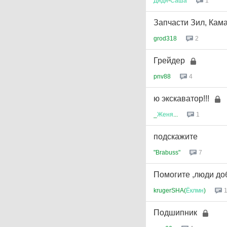
Дядя
-
Саша
1
Запчасти Зил, Кам
grod318
2
Грейдер
pnv88
4
ю экскаватор!!!
_
Женя
...
1
подскажите
"Brabuss"
7
Помогите ,люди д
krugerSHA(
Ёклмн
)
Подшипник