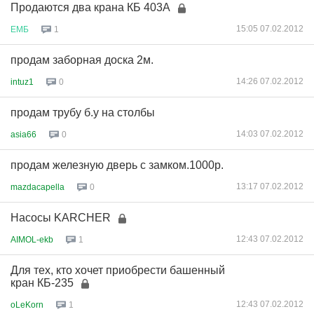
Продаются два крана КБ 403А
15:05 07.02.2012
ЕМБ
1
продам заборная доска 2м.
14:26 07.02.2012
intuz1
0
продам трубу б.у на столбы
14:03 07.02.2012
asia66
0
продам железную дверь с замком.1000р.
13:17 07.02.2012
mazdacapella
0
Насосы KARCHER
12:43 07.02.2012
AIMOL-ekb
1
Для тех, кто хочет приобрести башенный
кран КБ-235
12:43 07.02.2012
oLeKorn
1