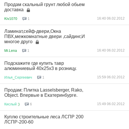
Продам скальный грунт любой обьем
доставка
16:40 06.02.2012
Kiv1070
1
Ламинат,сейф-двери,Окна
ПВХ,межкомнатные двери ,сайдинг,И
многое друго
16:40 06.02.2012
Mi.Lena
1
Подскажите где купить тавр
алюминиевый 40х25х3 в розницу.
15:59 06.02.2012
Илья
_
Сергеевич
1
Продам: Плитка Lasselsberger, Rako,
Object. Впервые в Екатеринбурге.
15:49 06.02.2012
Кислый
:)
6
Куплю строительные леса ЛСПР 200
ЛСПР-200-60