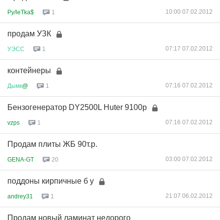
10:00 07.02.2012
Py/leTka$
1
продам УЗК
07:17 07.02.2012
УЭСС
1
контейнеры
07:16 07.02.2012
Дымк
@
1
Бензогенератор DY2500L Huter 9100р
07:16 07.02.2012
vzps
1
Продам плиты ЖБ 90т.р.
03:00 07.02.2012
GENA-GT
20
поддоны кирпичные б у
21:07 06.02.2012
andrey31
1
Продам новый ламинат недорого