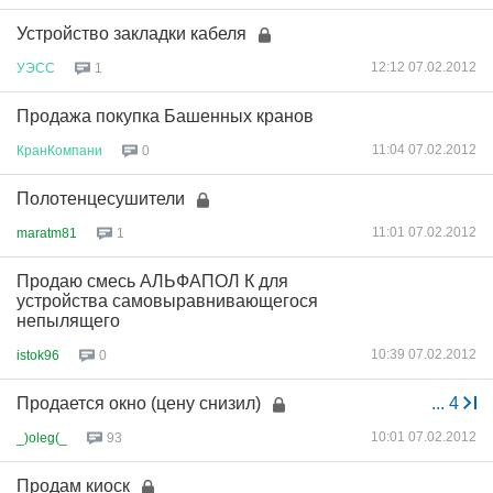
Устройство закладки кабеля
12:12 07.02.2012
УЭСС
1
Продажа покупка Башенных кранов
11:04 07.02.2012
КранКомпани
0
Полотенцесушители
11:01 07.02.2012
maratm81
1
Продаю смесь АЛЬФАПОЛ К для
устройства самовыравнивающегося
непылящего
10:39 07.02.2012
istok96
0
Продается окно (цену снизил)
...
4
10:01 07.02.2012
_)oleg(_
93
Продам киоск