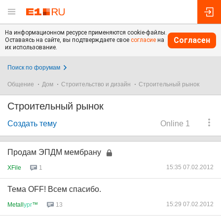
На информационном ресурсе применяются cookie-файлы.
Согласен
Оставаясь на сайте, вы подтверждаете свое
согласие
на
их использование.
Поиск по форумам
Общение
Дом
Строительство и дизайн
Строительный рынок
Строительный рынок
Создать тему
Online 1
Продам ЭПДМ мембрану
15:35 07.02.2012
XFile
1
Тема OFF! Всем спасибо.
15:29 07.02.2012
Metall
ург
™
13