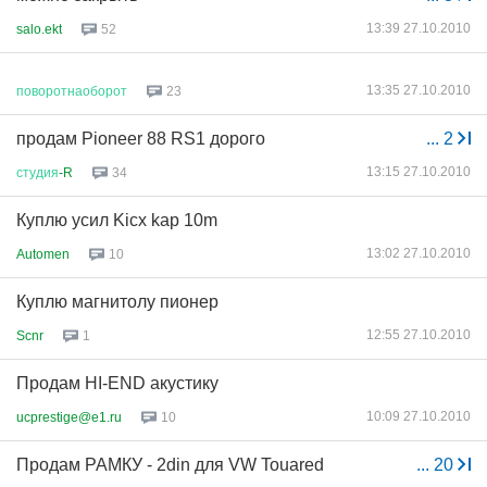
13:39 27.10.2010
salo.ekt
52
13:35 27.10.2010
поворотнаоборот
23
продам Pioneer 88 RS1 дорого
...
2
13:15 27.10.2010
студия
-R
34
Куплю усил Kicx kap 10m
13:02 27.10.2010
Automen
10
Куплю магнитолу пионер
12:55 27.10.2010
Scnr
1
Продам HI-END акустику
10:09 27.10.2010
ucprestige@e1.ru
10
Продам РАМКУ - 2din для VW Touared
...
20