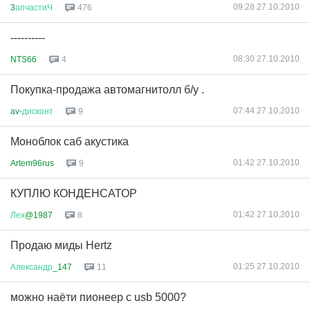
09:28 27.10.2010
3
апчастиЧ
476
----------
08:30 27.10.2010
NTS66
4
Покупка-продажа автомагнитолл б/у .
07:44 27.10.2010
av-
дисконт
9
Моноблок саб акустика
01:42 27.10.2010
Artem96rus
9
КУПЛЮ КОНДЕНСАТОР
01:42 27.10.2010
Лех
@1987
8
Продаю миды Hertz
01:25 27.10.2010
Александр
_147
11
можно наёти пионеер с usb 5000?