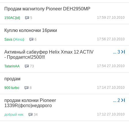
Продам магнитолу Pioneer DEH2950MP
17:59 27.10.2010
150AC[id]
5
Куплю колоночки 16рики
17:56 27.10.2010
Sava (
Жека
)
6
Активный сабвуфер Helix Xmax 12 ACTIV
...
3
- Продается!2500!!!
17:54 27.10.2010
TatarinAA
73
продам
17:14 27.10.2010
900 turbo
8
продам колонки Pioneer
...
2
1339R(фото)недорого
17:12 27.10.2010
добрый
ник
34