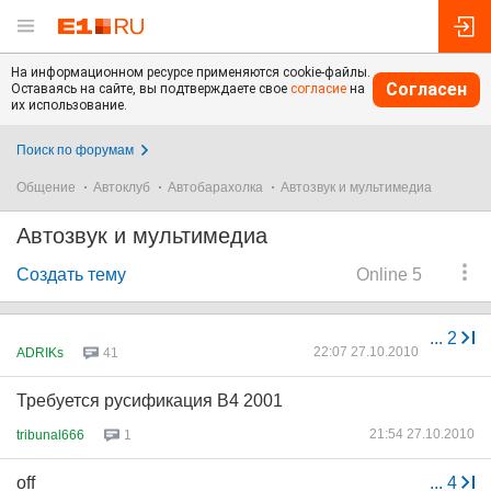
На информационном ресурсе применяются cookie-файлы.
Согласен
Оставаясь на сайте, вы подтверждаете свое
согласие
на
их использование.
Поиск по форумам
Общение
Автоклуб
Автобарахолка
Автозвук и мультимедиа
Автозвук и мультимедиа
Создать тему
Online 5
...
2
22:07 27.10.2010
ADRIKs
41
Требуется русификация B4 2001
21:54 27.10.2010
tribunal666
1
off
...
4