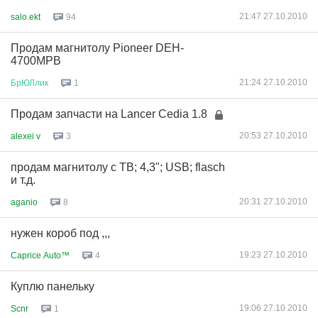
21:47 27.10.2010
salo.ekt
94
Продам магнитолу Pioneer DEH-
4700MPB
21:24 27.10.2010
БрЮЛлик
1
Продам запчасти на Lancer Cedia 1.8
20:53 27.10.2010
alexei v
3
продам магнитолу с ТВ; 4,3"; USB; flasch
и т.д.
20:31 27.10.2010
aganio
8
нужен короб под ,,,
19:23 27.10.2010
Caprice Auto™
4
Куплю панельку
19:06 27.10.2010
Scnr
1