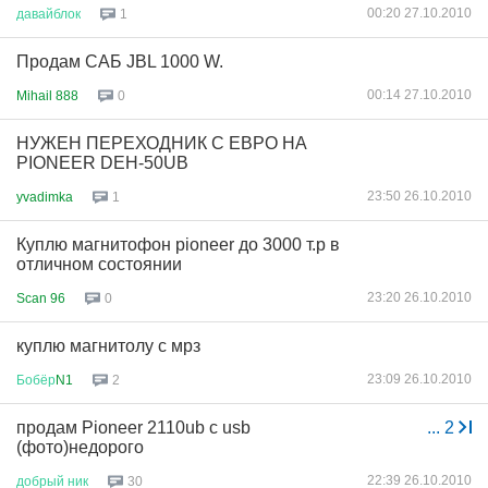
00:20 27.10.2010
давайблок
1
Продам САБ JBL 1000 W.
00:14 27.10.2010
Mihail 888
0
НУЖЕН ПЕРЕХОДНИК С ЕВРО НА
PIONEER DEH-50UB
23:50 26.10.2010
yvadimka
1
Куплю магнитофон pioneer до 3000 т.р в
отличном состоянии
23:20 26.10.2010
Scan 96
0
куплю магнитолу с мрз
23:09 26.10.2010
Бобёр
N1
2
продам Pioneer 2110ub с usb
...
2
(фото)недорого
22:39 26.10.2010
добрый
ник
30