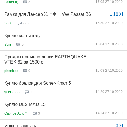
17:05 27.10.2010
Father =)
3
Рамки для Лансер Х, ФФ II, VW Passat B6
...
10
16:30 27.10.2010
S800
225
Куплю магнитолу
16:04 27.10.2010
Scnr
0
Продам новые колонки EARTHQUAKE
VTEK 62 за 1500 р.
15:08 27.10.2010
phenixxx
0
Куплю брелок для Scher-Khan 5
14:20 27.10.2010
tyut12563
0
Куплю DLS MAD-15
14:14 27.10.2010
Caprice Auto™
3
можно закрыть
...
3