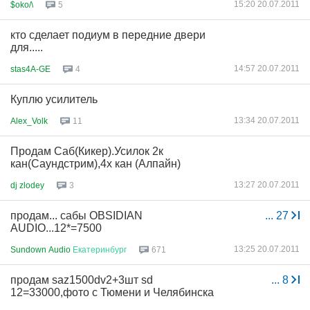
15:20 20.07.2011
$oko/\
5
кто сделает подиум в передние двери
для.....
14:57 20.07.2011
stas4A-GE
4
Куплю усилитель
13:34 20.07.2011
Alex_Volk
11
Продам Саб(Кикер).Усилок 2к
кан(Саундстрим),4х кан (Алпайн)
13:27 20.07.2011
dj zlodey
3
продам... сабы OBSIDIAN
...
27
AUDIO...12*=7500
13:25 20.07.2011
Sundown Audio
Екатеринбург
671
продам saz1500dv2+3шт sd
...
8
12=33000,фото с Тюмени и Челябинска