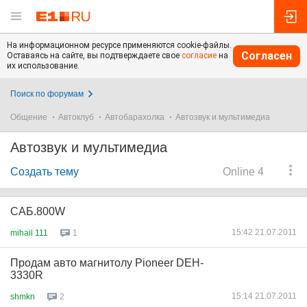
На информационном ресурсе применяются cookie-файлы.
Согласен
Оставаясь на сайте, вы подтверждаете свое
согласие
на
их использование.
Поиск по форумам
Общение
Автоклуб
Автобарахолка
Автозвук и мультимедиа
Автозвук и мультимедиа
Создать тему
Online 4
САБ.800W
15:42 21.07.2011
mihail 111
1
Продам авто магнитолу Pioneer DEH-
3330R
15:14 21.07.2011
shmkn
2