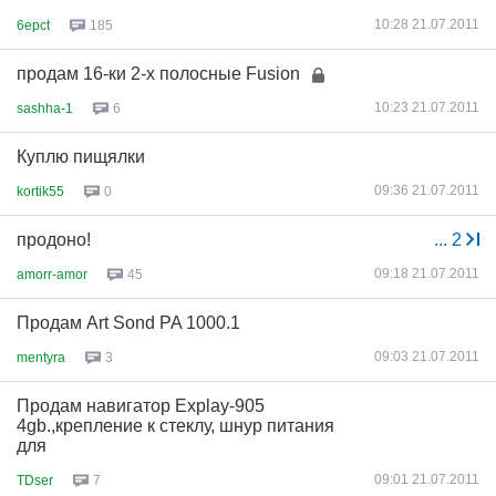
10:28 21.07.2011
6epct
185
продам 16-ки 2-х полосные Fusion
10:23 21.07.2011
sashha-1
6
Куплю пищялки
09:36 21.07.2011
kortik55
0
продоно!
...
2
09:18 21.07.2011
amorr-amor
45
Продам Art Sond PA 1000.1
09:03 21.07.2011
mentyra
3
Продам навигатор Explay-905
4gb.,крепление к стеклу, шнур питания
для
09:01 21.07.2011
TDser
7