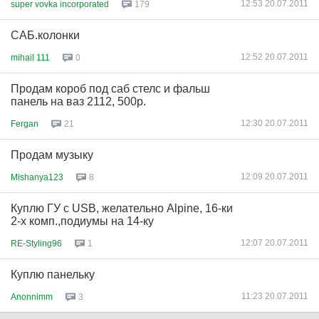
12:53 20.07.2011
super vovka incorporated
179
САБ.колонки
12:52 20.07.2011
mihail 111
0
Продам короб под саб стелс и фальш
панель на ваз 2112, 500р.
12:30 20.07.2011
Fergan
21
Продам музыку
12:09 20.07.2011
Mishanya123
8
Куплю ГУ с USB, желательно Alpine, 16-ки
2-х комп.,подиумы на 14-ку
12:07 20.07.2011
RE-Styling96
1
Куплю панельку
11:23 20.07.2011
Anonnimm
3