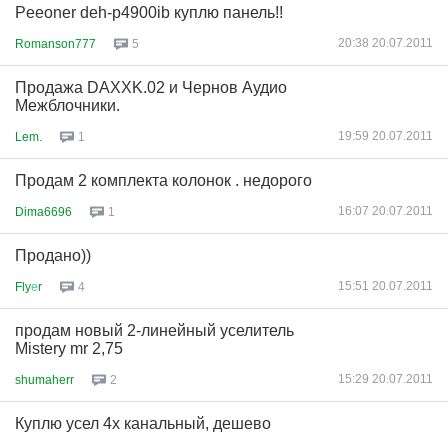
Peeoner deh-p4900ib куплю панель!!
20:38 20.07.2011
Romanson777
5
Продажа DAXXK.02 и Чернов Аудио
Межблочники.
19:59 20.07.2011
Lem.
1
Продам 2 комплекта колонок . недорого
16:07 20.07.2011
Dima6696
1
Продано))
15:51 20.07.2011
Fly
е
r
4
продам новый 2-линейный уселитель
Mistery mr 2,75
15:29 20.07.2011
shumaherr
2
Куплю усел 4х канальный, дешево