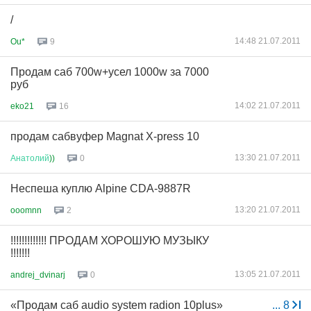
/
14:48 21.07.2011
Ou*
9
Продам саб 700w+усел 1000w за 7000
руб
14:02 21.07.2011
eko21
16
продам сабвуфер Magnat X-press 10
13:30 21.07.2011
Анатолий
))
0
Неспеша куплю Alpine CDA-9887R
13:20 21.07.2011
ooomnn
2
!!!!!!!!!!!!! ПРОДАМ ХОРОШУЮ МУЗЫКУ
!!!!!!!
13:05 21.07.2011
andrej_dvinarj
0
«Продам саб audio system radion 10plus»
...
8