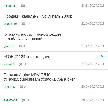
23:18 20.07.2011
mihail 111
0
Продам 4 канальный усилитель 2000р
22:00 20.07.2011
м
400
ко
96
13
Куплю усилок или моноблок для
салабарика 7 срочно!
21:42 20.07.2011
grod318
4
УГОН 21124 черного цвета
...
2
21:36 20.07.2011
tosha66
41
Продаю Alpine MPV-F 540.
Усилок,Soundstream Усилок,Буба Kicker
20:56 20.07.2011
dj zlodey
2
20:54 20.07.2011
BMW0007
11