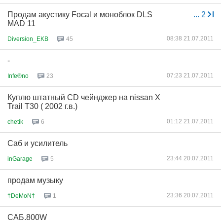
Продам акустику Focal и моноблок DLS
...
2
MAD 11
08:38 21.07.2011
Diversion_EKB
45
-
07:23 21.07.2011
Infe®no
23
Куплю штатный CD чейнджер на nissan X
Trail T30 ( 2002 г.в.)
01:12 21.07.2011
chetik
6
Саб и усилитель
23:44 20.07.2011
inGarage
5
продам музыку
23:36 20.07.2011
†DeMoN†
1
САБ.800W