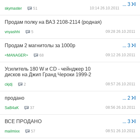
...
3
10:14 26.10.2011
skymaster
51
Продам полку на ВАЗ 2108-2114 (родная)
09:28 26.10.2011
vnyashhi
5
Продам 2 магнитолы за 1000р
...
3
09:12 26.10.2011
<MANAGER>
68
Усилитель 180 W и CD - чейнджер 10
дисков на Джип Гранд Чероки 1999-2
08:57 26.10.2011
ckjdj
2
продано
...
2
08:56 26.10.2011
SaB4aK
37
ВСЕ ПРОДАНО
...
3
08:51 26.10.2011
mailmixx
57