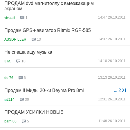
ПРОДАМ dvd магнитоллу с выезжающим
экраном
14:47 26.10.2011
vivattttt
1
Продам GPS-навигатор Ritmix RGP-585
14:37 26.10.2011
ASSDRILLER
13
Не спеша ищу музыка
14:10 26.10.2011
3.M.
10
13:13 26.10.2011
duf76
6
Продам!!! Миды 20-ки Beyma Pro 8mi
...
2
12:31 26.10.2011
м
2114
30
ПРОДАМ УСИЛКИ НОВЫЕ
11:48 26.10.2011
barhi86
5