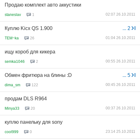
Продаю комплект авто аккустики
02:07 26.10.2011
staneslav
1
Куплю Kicx QS 1.900
...
2
01:04 26.10.2011
TEM~ka
26
ищу короб для кикера
00:55 26.10.2011
semka1046
2
Обмен фритюра на блины :D
...
5
00:45 26.10.2011
dima_sm
122
продам DLS R964
00:37 26.10.2011
Minya33
20
куплю панельку для sony
23:14 25.10.2011
cool999
0