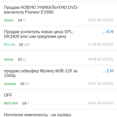
Продам НОВУЮ УНИКАЛЬНУЮ DVD-
магнитолу Pioneer EV890
22:02 26.10.2011
DIvInG
0
Продам усилитель новая цена SPL-
...
6
DK3400 или сам предложи цену
21:39 26.10.2011
//
Ляля
\\
140
20:39 26.10.2011
y004ty
21
продам сабвуфер Mystery MJB-120 за
...
2
1500р
19:47 26.10.2011
snsasha
29
OFF
19:41 26.10.2011
BIGYURA
7
Неплохие компоненты - не халява