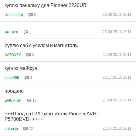
куплю панельку для Pioneer 2220UB
23:08 25.10.2011
Uralmash))
0
23:00 25.10.2011
ART976
1
Куплю саб с уселом и магнитолу.
22:39 25.10.2011
AVTOXZY
6
куплю майфун
22:17 25.10.2011
dima099
4
продано
21:48 25.10.2011
ZAICHISH
12
+++Продаю DVD магнитолу Pioneer AVH-
P5700DVD+++++
21:14 25.10.2011
anton.ip
22