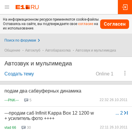
На информационном ресурсе применяются cookie-файлы.
Согласен
Оставаясь на сайте, вы подтверждаете свое
согласие
на
их использование.
Поиск по форумам
Общение
Автоклуб
Автобарахолка
Автозвук и мультимедиа
Автозвук и мультимедиа
Создать тему
Online 1
подам два сабвуферных динамика
22:32 26.10.2011
---PNK---
5
---продам саб Infinit Kappa Box 12 1200 w
...
2
+ усилитель фото ++++
22:11 26.10.2011
vlad 66
30