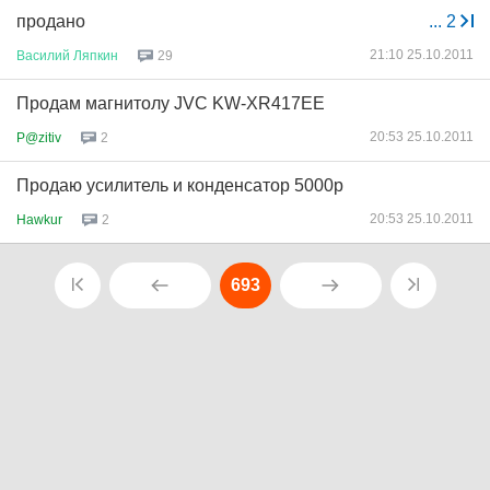
продано
...
2
21:10 25.10.2011
Василий
Ляпкин
29
Продам магнитолу JVC KW-XR417EE
20:53 25.10.2011
P@zitiv
2
Продаю усилитель и конденсатор 5000р
20:53 25.10.2011
Hawkur
2
693