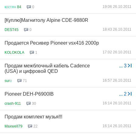
19:06 26.10.2011
костян
84
0
[Куплю]Магнитолу Alpine CDE-9880R
18:43 26.10.2011
DEST45
0
Продается Ресивер Pioneer vsx416 2000р
17:02 26.10.2011
KOLOKOLA
1
Продам межблочный кабель Cadence
...
3
(USA) и цифровой QED
16:57 26.10.2011
sur
о
71
Pioneer DEH-P6900IB
...
2
16:14 26.10.2011
crash-911
30
Продам комплект музья!!!
16:14 26.10.2011
Maxwell79
22