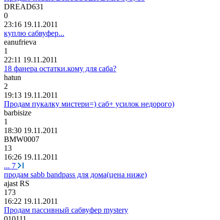
DREAD631
0
23:16 19.11.2011
куплю сабвуфер...
eanufrieva
1
22:11 19.11.2011
18 фанера остатки.кому для саба?
hatun
2
19:13 19.11.2011
Продам пукалку мистери=) саб+ усилок недорого)
barbisize
1
18:30 19.11.2011
BMW0007
13
16:26 19.11.2011
...
7
продам sabb bandpass для дома(цена ниже)
ajast RS
173
16:22 19.11.2011
Продам пассивный сабвуфер mystery
010111