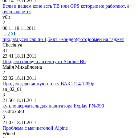
00:14 19.11.2011
Если в вашем коне есть ТВ или GPS которые не работают, а
очень хочется
v0lt
2
00:11 19.11.2011
...
2
продам усел саб по 1,5квт +кондер(фото)обмен на гаджет
Chechnya
31
23:41 18.11.2011
Продам голову и антенну от Starline B6
Майя
Михайловна
2
22:02 18.11.2011
Продам деревянную полку ВАЗ 2114 1200р
an_02_01
3
21:50 18.11.2011
куплю держатель для навигатора Explay PN-990
asidfox580
3
21:07 18.11.2011
Проблема с магнитолой Alpine
Wined