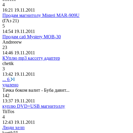
4
16:21 19.11.2011
Продам магнитолу Misteri MAR-909U
(
ГАз
21)
5
14:54 19.11.2011
Продам саб Mystery MOB-30
Andreeew
23
14:46 19.11.2011
КУплю mp3 кассету адаптер
chetik
3
13:42 19.11.2011
...
6
удалено
Тачка
боком
валит
-
Буба
давит
...
142
13:37 19.11.2011
куплю DVD+USB магнитоллу
TiiTos
4
12:43 19.11.2011
Люди хелп
kortik55