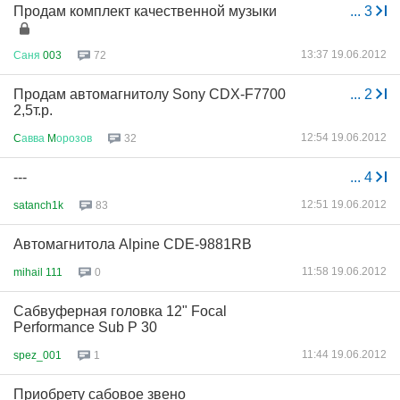
Продам комплект качественной музыки
...
3
13:37 19.06.2012
Саня
003
72
Продам автомагнитолу Sony CDX-F7700
...
2
2,5т.р.
12:54 19.06.2012
C
авва
M
орозов
32
---
...
4
12:51 19.06.2012
satanch1k
83
Автомагнитола Alpine CDE-9881RB
11:58 19.06.2012
mihail 111
0
Сабвуферная головка 12" Focal
Performance Sub P 30
11:44 19.06.2012
spez_001
1
Приобрету сабовое звено