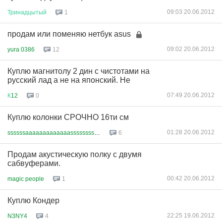
09:03 20.06.2012
Тринадцытый
1
продам или поменяю нетбук asus
09:02 20.06.2012
yura 0386
12
Куплю магнитолу 2 дин с чистотами на
русский лад а не на японский. Не
07:49 20.06.2012
К
12
0
Куплю колонки СРОЧНО 16ти см
01:28 20.06.2012
ssssssaaaaaaaaaaaaasssssssssss...
6
Продам акустическую полку с двумя
сабвуферами.
00:42 20.06.2012
magic people
1
Куплю Кондер
22:25 19.06.2012
N3NY4
4