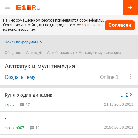
На информационном ресурсе применяются cookie-файлы.
Согласен
Оставаясь на сайте, вы подтверждаете свое
согласие
на
их использование.
Поиск по форумам
Общение
Автоклуб
Автобарахолка
Автозвук и мультимедиа
Автозвук и мультимедиа
Создать тему
Online 1
Куплю один динамик
...
2
21:11 20.06.2012
zxpav
27
-
20:50 20.06.2012
maksun007
12