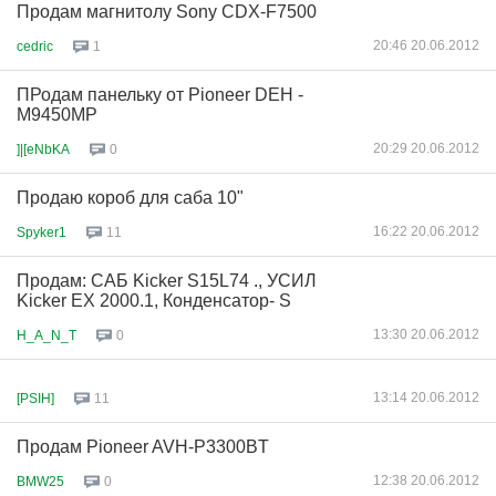
Продам магнитолу Sony CDX-F7500
20:46 20.06.2012
cedric
1
ПРодам панельку от Pioneer DEH -
M9450MP
20:29 20.06.2012
]|[eNbKA
0
Продаю короб для саба 10"
16:22 20.06.2012
Spyker1
11
Продам: САБ Kicker S15L74 ., УСИЛ
Kicker EX 2000.1, Конденсатор- S
13:30 20.06.2012
H_A_N_T
0
13:14 20.06.2012
[PSIH]
11
Продам Pioneer AVH-P3300BT
12:38 20.06.2012
BMW25
0