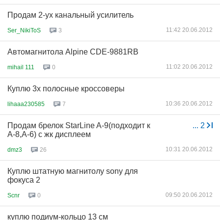
Продам 2-ух канальный усилитель
11:42 20.06.2012
Ser_NikiToS
3
Автомагнитола Alpine CDE-9881RB
11:02 20.06.2012
mihail 111
0
Куплю 3х полосные кроссоверы
10:36 20.06.2012
lihaaa230585
7
Продам брелок StarLine A-9(подходит к
...
2
А-8,А-6) с жк дисплеем
10:31 20.06.2012
dmz3
26
Куплю штатную магнитолу sony для
фокуса 2
09:50 20.06.2012
Scnr
0
куплю подиум-кольцо 13 см