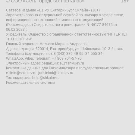
© ООО «Сеть городских порталов»
18+
Сетевое издание «Е1.РУ Екатеринбург Онлайн» (18+)
Зарегистрировано Федеральной службой по надзору в сфере связи,
информационных технологий и массовых коммуникаций
(Роскомнадзор) Свидетельство о регистрации № ФС77-84675 от
06.02.2023 г.
Учредитель: Общество с ограниченной ответственностью "ИНТЕРНЕТ
ТЕХНОЛОГИИ"
Главный редактор: Малкова Марина Андреевна
Адрес редакции: 620014, Екатеринбург, ул. Шейнкмана, 10, 3-й этаж,
Телефоны (круглосуточно): 8 (343) 379-49-95, 34-555-34,
WhatsApp, Viber, Telegram: +7 909 704-57-70
Электронный адрес редакции:
e1@shkulev.ru
Контактные данные для Роскомнадзора и государственных органов:
e1info@shkulev.ru
,
juristekat@shkulev.ru
Техподдержка:
help@shkulev.ru
Рекомендательные системы