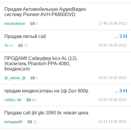
Продам Автомобильную АудиоВидео
систему Pioneer AVH-P6800DVD
17:46 19.06.2012
electrodimon
0
Продам лютый саб
...
3
16:45 19.06.2012
To-
то
71
ПРОДАМ!! Сабвуфер kicx AL (12),
Усилитель Phantom PPA-4060,
Конденсато
16:20 19.06.2012
@_ndreik_@
1
продам конденсаторы на 1ф 2шт 800р
...
3
15:20 19.06.2012
м
400
ко
96
63
Продаю саб jbl gto 1060 br, новая цена
14:15 19.06.2012
behappy85
21