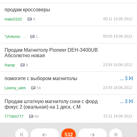
продам кроссоверы
00:11 19.06.2012
makc0102
4
00:05 19.06.2012
*)Antonio. . .
1
Продам Магнитолу Pioneer DEH-3400UB
Абсолютно новая
23:54 18.06.2012
Harap
8
помогите с выбором магнитолы
...
3
23:45 18.06.2012
Leeroy_ubm
56
Продам штатную магнитолу сони с форд
...
3
фокус 2 (овальная) на 1 диск, с М
23:11 18.06.2012
777dim777
60
532