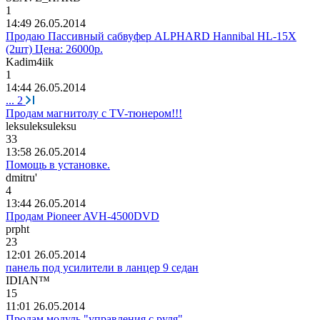
1
14:49 26.05.2014
Продаю Пассивный сабвуфер ALPHARD Hannibal HL-15X
(2шт) Цена: 26000р.
Kadim4iik
1
14:44 26.05.2014
...
2
Продам магнитолу с TV-тюнером!!!
leksuleksuleksu
33
13:58 26.05.2014
Помощь в установке.
dmitru'
4
13:44 26.05.2014
Продам Pioneer AVH-4500DVD
prpht
23
12:01 26.05.2014
панель под усилители в ланцер 9 седан
IDI
А
N™
15
11:01 26.05.2014
Продам модуль "управления с руля"