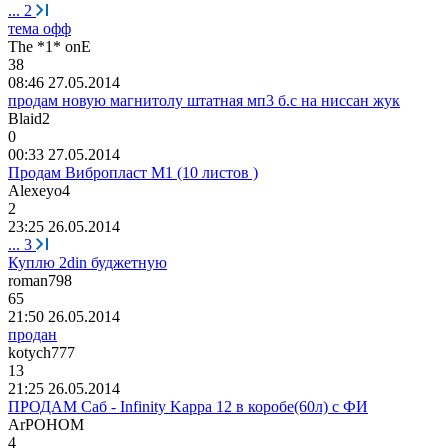
...
2
тема офф
The *1* onE
38
08:46 27.05.2014
продам новую магнитолу штатная мп3 б.с на ниссан жук
Blaid2
0
00:33 27.05.2014
Продам Вибропласт М1 (10 листов )
Alexeyo4
2
23:25 26.05.2014
...
3
Куплю 2din буджетную
roman798
65
21:50 26.05.2014
продан
kotych777
13
21:25 26.05.2014
ПРОДАМ Саб - Infinity Kappa 12 в коробе(60л) с ФИ
ArPOHOM
4