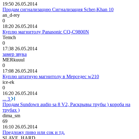
19:50 26.05.2014
Продам сигнализацию Сигнализация Scher-Khan 10
an_d-rey
0
18:20 26.05.2014
Куплю магнитолу Panasonic CQ-C9800N
Temch
0
17:38 26.05.2014
замер звука
MERkuuul
0
17:08 26.05.2014
Куплю штатную магнитолу в Мерседес w210
ice-ek
0
16:20 26.05.2014
...
3
Продам Sundown audio sa 8 V2, Раскрывы трубы ) короба на
трубах )
dima_sm
69
16:10 26.05.2014
Предложу пиво или сок и тд.
SLAVE_HARD