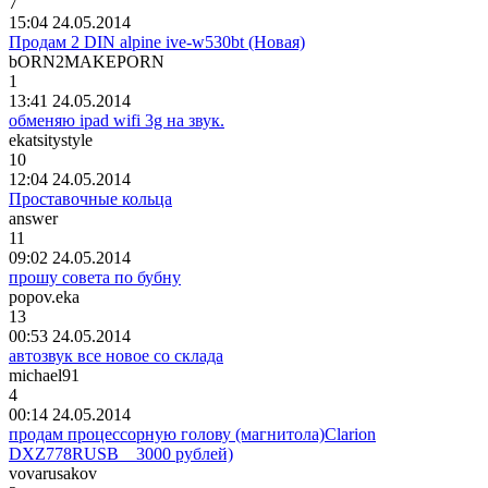
7
15:04 24.05.2014
Продам 2 DIN alpine ive-w530bt (Новая)
bORN2MAKEPORN
1
13:41 24.05.2014
обменяю ipad wifi 3g на звук.
ekatsitystyle
10
12:04 24.05.2014
Проставочные кольца
answer
11
09:02 24.05.2014
прошу совета по бубну
popov.eka
13
00:53 24.05.2014
автозвук все новое со склада
michael91
4
00:14 24.05.2014
продам процессорную голову (магнитола)Clarion
DXZ778RUSB__3000 рублей)
vovarusakov