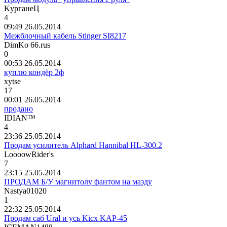
K
урганеЦ
4
09:49 26.05.2014
Межблочный кабель Stinger SI8217
DimKo 66.rus
0
00:53 26.05.2014
куплю кондёр 2ф
xytse
17
00:01 26.05.2014
продано
IDI
А
N™
4
23:36 25.05.2014
Продам усилитель Alphard Hannibal HL-300.2
LoooowRider's
7
23:15 25.05.2014
ПРОДАМ Б/У магнитолу фантом на мазду
Nastya01020
1
22:32 25.05.2014
Продам саб Ural и усь Kicx KAP-45