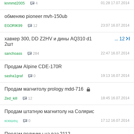
01:28 17.07.2014
knmmd2005
4
обменяю pioneer mvh-150ub
23:07 16.07.2014
EGORIK99
12
хавкер 300, DD Z2HV и дины AQ310 d1
...
12
2шт
22:47 16.07.2014
sanchoass
284
Продам Alpine CDE-170R
19:13 16.07.2014
sasha1graf
0
Продам магнитолу prology mdd-716
18:45 16.07.2014
Zed_kill
12
Продам штатную магнитолу на Солярис
17:12 16.07.2014
ксюшец
0
Продам подиумы на ваз 2112