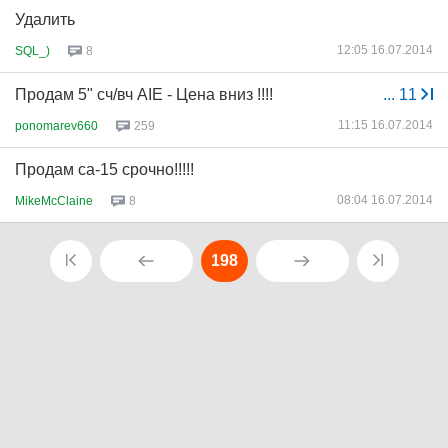
Удалить
12:05 16.07.2014
SQL_)
8
Продам 5" сч/вч AIE - Цена вниз !!!!
...
11
11:15 16.07.2014
ponomarev660
259
Продам са-15 срочно!!!!!
08:04 16.07.2014
MikeMcClaine
8
198