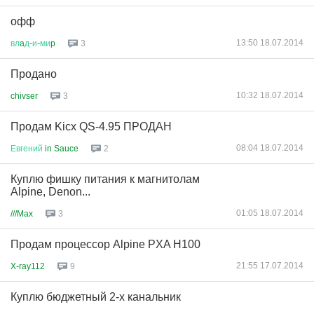
офф
13:50 18.07.2014
вл
a
д
-
и
-
ми
p
3
Продано
10:32 18.07.2014
chivser
3
Продам Kicx QS-4.95 ПРОДАН
08:04 18.07.2014
Евгений
in Sauce
2
Куплю фишку питания к магнитолам
Alpine, Denon...
01:05 18.07.2014
///Max
3
Продам процессор Alpine PXA H100
21:55 17.07.2014
X-ray112
9
Куплю бюджетный 2-х канальник