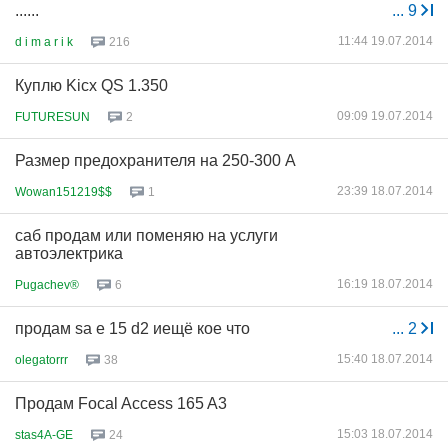
......
...
9
11:44 19.07.2014
d i m a r i k
216
Куплю Kicx QS 1.350
09:09 19.07.2014
FUTURESUN
2
Размер предохранителя на 250-300 А
23:39 18.07.2014
Wowan151219$$
1
саб продам или поменяю на услуги
автоэлектрика
16:19 18.07.2014
Pugachev®
6
продам sa e 15 d2 иещё кое что
...
2
15:40 18.07.2014
olegatorrr
38
Продам Focal Access 165 A3
15:03 18.07.2014
stas4A-GE
24