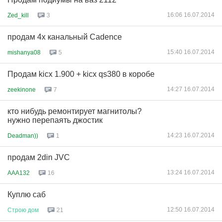
16:06 16.07.2014
Zed_kill
3
продам 4х канальный Cadence
15:40 16.07.2014
mishanya08
5
Продам kicx 1.900 + kicx qs380 в коробе
14:27 16.07.2014
zeekinone
7
кто нибудь ремонтирует магнитолы?
нужно перепаять джостик
14:23 16.07.2014
Deadman))
1
продам 2din JVC
13:24 16.07.2014
AAA132
16
Куплю саб
12:50 16.07.2014
Строю
дом
21