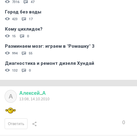
7316
47
Город без воды
423
17
Кому цихлидок?
15
0
Разминаем мозг: играем в "Ромашку" 3
994
55
Диагностика и ремонт дизеля Хундай
132
0
Алексей
..
А
А
13:08, 14.10.2010
0
Ответить