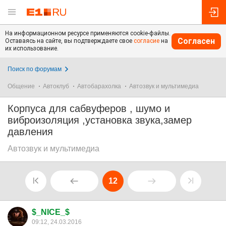
На информационном ресурсе применяются cookie-файлы.
Согласен
Оставаясь на сайте, вы подтверждаете свое
согласие
на
их использование.
Поиск по форумам
Общение
Автоклуб
Автобарахолка
Автозвук и мультимедиа
Корпуса для сабвуферов , шумо и
виброизоляция ,установка звука,замер
давления
Автозвук и мультимедиа
12
$_NICE_$
09:12, 24.03.2016