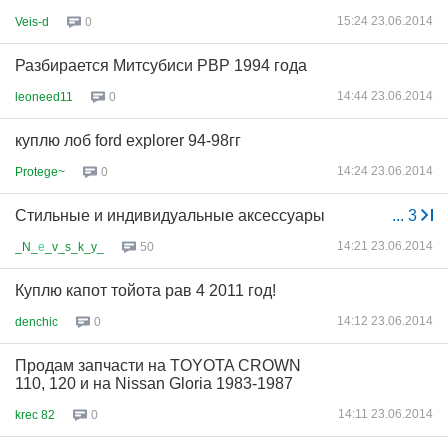
15:24 23.06.2014
Veis-d
0
Разбирается Митсубиси РВР 1994 года
14:44 23.06.2014
leoneed11
0
куплю лоб ford explorer 94-98гг
14:24 23.06.2014
Protege~
0
Стильные и индивидуальные аксессуары
...
3
14:21 23.06.2014
_N_
е
_v_s_k_y_
50
Куплю капот тойота рав 4 2011 год!
14:12 23.06.2014
denchic
0
Продам запчасти на TOYOTA CROWN
110, 120 и на Nissan Gloria 1983-1987
14:11 23.06.2014
krec 82
0