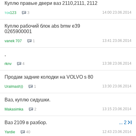
Куплю правые двери ваз 2110,2111, 2112
14:00 23.06.2014
ток
123
3
Куплю рабочий блок abs bmw e39
0265900001
13:41 23.06.2014
vanek 707
1
,
13:38 23.06.2014
rknv
4
Продам задние колодки на VOLVO s 80
13:30 23.06.2014
Uralmash))
1
Ваз, куплю сидушки.
13:15 23.06.2014
Makasimka
2
Ваз 2109 в разбор.
...
2
12:43 23.06.2014
Yardie
40