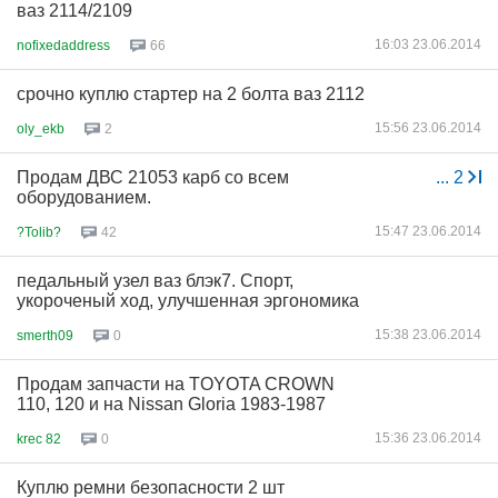
ваз 2114/2109
16:03 23.06.2014
nofixedaddress
66
срочно куплю стартер на 2 болта ваз 2112
15:56 23.06.2014
oly_ekb
2
Продам ДВС 21053 карб со всем
...
2
оборудованием.
15:47 23.06.2014
?Tolib?
42
педальный узел ваз блэк7. Спорт,
укороченый ход, улучшенная эргономика
15:38 23.06.2014
smerth09
0
Продам запчасти на TOYOTA CROWN
110, 120 и на Nissan Gloria 1983-1987
15:36 23.06.2014
krec 82
0
Куплю ремни безопасности 2 шт