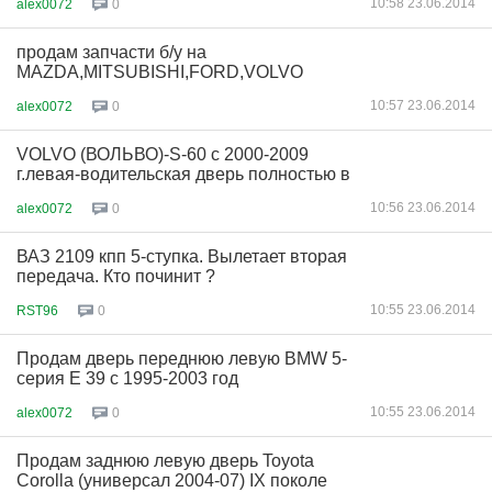
10:58 23.06.2014
alex0072
0
продам запчасти б/у на
MAZDA,MITSUBISHI,FORD,VOLVO
10:57 23.06.2014
alex0072
0
VOLVO (ВОЛЬВО)-S-60 с 2000-2009
г.левая-водительская дверь полностью в
10:56 23.06.2014
alex0072
0
ВАЗ 2109 кпп 5-ступка. Вылетает вторая
передача. Кто починит ?
10:55 23.06.2014
RST96
0
Продам дверь переднюю левую BMW 5-
серия Е 39 с 1995-2003 год
10:55 23.06.2014
alex0072
0
Продам заднюю левую дверь Toyota
Corolla (универсал 2004-07) IX поколе