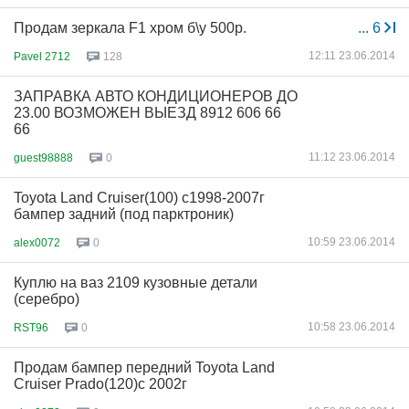
Продам зеркала F1 хром б\у 500р.
...
6
12:11 23.06.2014
Pavel 2712
128
ЗАПРАВКА АВТО КОНДИЦИОНЕРОВ ДО
23.00 ВОЗМОЖЕН ВЫЕЗД 8912 606 66
66
11:12 23.06.2014
guest98888
0
Toyota Land Cruiser(100) с1998-2007г
бампер задний (под парктроник)
10:59 23.06.2014
alex0072
0
Куплю на ваз 2109 кузовные детали
(серебро)
10:58 23.06.2014
RST96
0
Продам бампер передний Toyota Land
Cruiser Prado(120)с 2002г