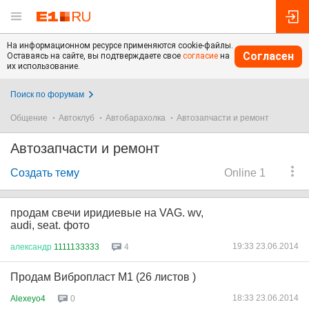
На информационном ресурсе применяются cookie-файлы.
Согласен
Оставаясь на сайте, вы подтверждаете свое
согласие
на
их использование.
Поиск по форумам
Общение
Автоклуб
Автобарахолка
Автозапчасти и ремонт
Автозапчасти и ремонт
Создать тему
Online 1
продам свечи иридиевые на VAG. wv,
audi, seat. фото
19:33 23.06.2014
александр
1111133333
4
Продам Вибропласт М1 (26 листов )
18:33 23.06.2014
Alexeyo4
0