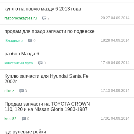
куплю на новую мазду 6 2013 года
20:27 04.09.2014
razborochka@e1.ru
2
продам для прадо запчасти по подвеске
18:28 04.09.2014
I
Владимир
0
разбор Мазда 6
17:49 04.09.2014
константин
муха
0
Куплю запчасти для Hyundai Santa Fe
2002г
17:13 04.09.2014
nike z
3
Продам запчасти на TOYOTA CROWN
110, 120 и на Nissan Gloria 1983-1987
17:01 04.09.2014
krec 82
0
где рулевые рейки