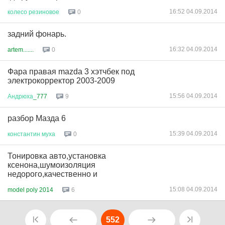
16:52 04.09.2014
колесо
резиновое
0
задний фонарь.
16:32 04.09.2014
artem.......
0
Фара правая mazda 3 хэтчбек под
электрокорректор 2003-2009
15:56 04.09.2014
Андрюха
_777
9
разбор Мазда 6
15:39 04.09.2014
константин
муха
0
Тонировка авто,установка
ксенона,шумоизоляция
недорого,качественно и
15:08 04.09.2014
model poly 2014
6
552