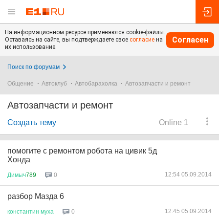
На информационном ресурсе применяются cookie-файлы.
Согласен
Оставаясь на сайте, вы подтверждаете свое
согласие
на
их использование.
Поиск по форумам
Общение
Автоклуб
Автобарахолка
Автозапчасти и ремонт
Автозапчасти и ремонт
Создать тему
Online 1
помогите с ремонтом робота на цивик 5д
Хонда
12:54 05.09.2014
Димыч
789
0
разбор Мазда 6
12:45 05.09.2014
константин
муха
0