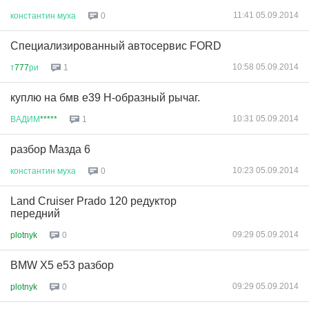
11:41 05.09.2014
константин
муха
0
Cпециализированный автосервис FORD
10:58 05.09.2014
т
777
ри
1
куплю на бмв е39 H-образный рычаг.
10:31 05.09.2014
ВАДИМ
*****
1
разбор Мазда 6
10:23 05.09.2014
константин
муха
0
Land Cruiser Prado 120 редуктор
передний
09:29 05.09.2014
plotnyk
0
BMW X5 e53 разбор
09:29 05.09.2014
plotnyk
0