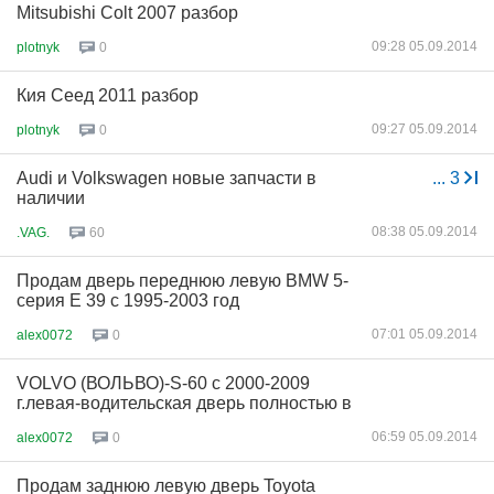
Mitsubishi Сolt 2007 разбор
09:28 05.09.2014
plotnyk
0
Кия Сеед 2011 разбор
09:27 05.09.2014
plotnyk
0
Audi и Volkswagen новые запчасти в
...
3
наличии
08:38 05.09.2014
.VAG.
60
Продам дверь переднюю левую BMW 5-
серия Е 39 с 1995-2003 год
07:01 05.09.2014
alex0072
0
VOLVO (ВОЛЬВО)-S-60 с 2000-2009
г.левая-водительская дверь полностью в
06:59 05.09.2014
alex0072
0
Продам заднюю левую дверь Toyota