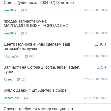
Corolla (универсал 2004-07) IX поколе
06:58 05.09.2014
alex0072
0
продам запчасти б/у на
MAZDA,MITSUBISHI,FORD,VOLVO
06:58 05.09.2014
alex0072
0
Центр Полировки -Мы сделаем ваш
...
36
автомобиль лучше
03:39 05.09.2014
~Extrim@L~
880
Запчасти на Corolla 2, corsa, tercel, starlet,
...
5
cynos
02:21 05.09.2014
Athrey
124
Куплю двери 4 шт. Хантер в сборе
02:20 05.09.2014
Hazard-asb
6
Срочно требуется мастер специалист