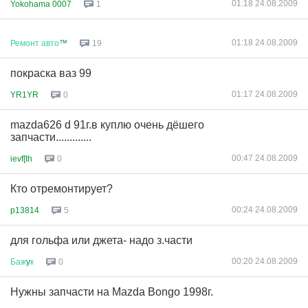
01:18 24.08.2009
Yokohama 0007
1
01:18 24.08.2009
Ремонт
авто
™
19
покраска ваз 99
01:17 24.08.2009
YR1YR
0
mazda626 d 91г.в куплю очень дёшего
запчасти.............
00:47 24.08.2009
ievf[th
0
Кто отремонтирует?
00:24 24.08.2009
p13814
5
для гольфа или джета- надо з.части
00:20 24.08.2009
Баж
y
к
0
Нужны запчасти на Mazda Bongo 1998г.