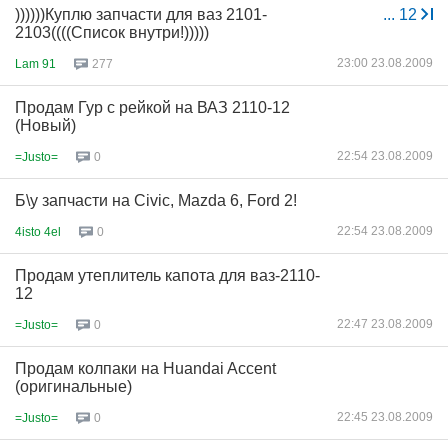
))))))Куплю запчасти для ваз 2101-
...
12
2103((((Список внутри!)))))
23:00 23.08.2009
Lam 91
277
Продам Гур с рейкой на ВАЗ 2110-12
(Новый)
22:54 23.08.2009
=Justo=
0
Б\у запчасти на Civic, Mazda 6, Ford 2!
22:54 23.08.2009
4isto 4el
0
Продам утеплитель капота для ваз-2110-
12
22:47 23.08.2009
=Justo=
0
Продам колпаки на Huandai Accent
(оригинальные)
22:45 23.08.2009
=Justo=
0