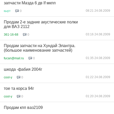
запчасти Мазда 6 дв lf мкпп
08:21 24.08.2009
кырт
0
Продам 2-е задние акустические полки
для ВАЗ 2112
03:16 24.08.2009
361-16-68
0
Продам запчасти на Хундай Элантра.
(большое наименование запчастей)
01:35 24.08.2009
fucan@mail.ru
0
шкода -фабия 2004г
01:22 24.08.2009
cool-y
0
тое та корса 94г
01:20 24.08.2009
cool-y
0
Продам кпп ваз2109