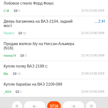
Лобовое стекло Форд Фокус
22:43 23.08.2009
C.M.
0
Дверь багажника на ВАЗ-2104, задний
...
2
мост
22:34 23.08.2009
Промто
32
Продам железо б/у на Ниссан-Альмера
(N16)
22:34 23.08.2009
mixxxa74
0
Куплю полку ВАЗ 2199 с:
22:09 23.08.2009
Bip.
15
Куплю барабан на ВАЗ 2109-099
22:04 23.08.2009
_KDA
3
3716