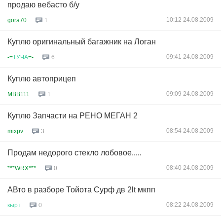
продаю вебасто б/у
10:12 24.08.2009
gora70
1
Куплю оригинальный багажник на Логан
09:41 24.08.2009
-=
ТУЧА
=-
6
Куплю автоприцеп
09:09 24.08.2009
MBB111
1
Куплю Запчасти на РЕНО МЕГАН 2
08:54 24.08.2009
mixpv
3
Продам недорого стекло лобовое.....
08:40 24.08.2009
***WRX***
0
АВто в разборе Тойота Сурф дв 2lt мкпп
08:22 24.08.2009
кырт
0