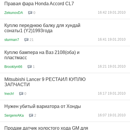
Правая фара Honda Accord CL7
16:42 19.01.2010
ZekunovDA
0
Куплю переднюю балку для хундай
сонаты1 (Y2)1993года
16:41 19.01.2010
sturman7
21
Куплю бампера на Ваз 2108(оба) и
пластмасс
16:21 19.01.2010
Brooklyn66
1
Mitsubishi Lancer 9 РЕСТАИЛ КУПЛЮ
ЗАПЧАСТИ
16:17 19.01.2010
!nech!
0
Нужен убитый вариатора от Хонды
16:07 19.01.2010
SergereAKa
2
Продам датчик холостого хода GM для