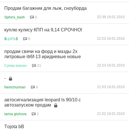
Продам багажник для лыж, сноуборда
22:39 19.01.2010
Sphinx_kash
0
куплю кулису КПП на 9,14 СРОЧНО!
22:23 19.01.2010
$
ЦАРЬ
$
0
продам свечи на форд и мазды 2х
литровые itr6f-13 иридиевые новые
22:23 19.01.2010
Супер
ксенон
21
-
21:53 19.01.2010
Nemchurman
6
автосигнализация leopard ls 90/10 с
автозапуском продам
21:52 19.01.2010
larisa gluhova
2
Тojota bB