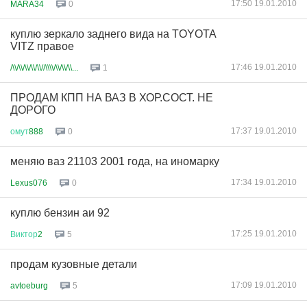
17:50 19.01.2010
MARA34
0
куплю зеркало заднего вида на TOYOTA
VITZ правое
17:46 19.01.2010
/\\/\\/\\/\\/\\//\\\\/\\/\\/\\...
1
ПРОДАМ КПП НА ВАЗ В ХОР.СОСТ. НЕ
ДОРОГО
17:37 19.01.2010
омут
888
0
меняю ваз 21103 2001 года, на иномарку
17:34 19.01.2010
Lexus076
0
куплю бензин аи 92
17:25 19.01.2010
Виктор
2
5
продам кузовные детали
17:09 19.01.2010
avtoeburg
5