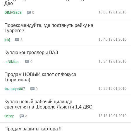
Део
16:05 19.01.2010
DIMAS858
0
Порекомендуйте, где подтянуть рейку на
Туареге?
15:40 19.01.2010
[nk]
8
Куплю контроллеры ВАЗ
15:34 19.01.2010
-=Nikita=-
0
Продам НОВЫЙ капот от Фокуса
1(оригинал)
15:29 19.01.2010
Фьючерс
007
0
Куплю новый рабочий цилиндр
сцепления на Шевроле Лачетти 1,4 ДВС
15:16 19.01.2010
OStep
2
Продам защиты картера !!!