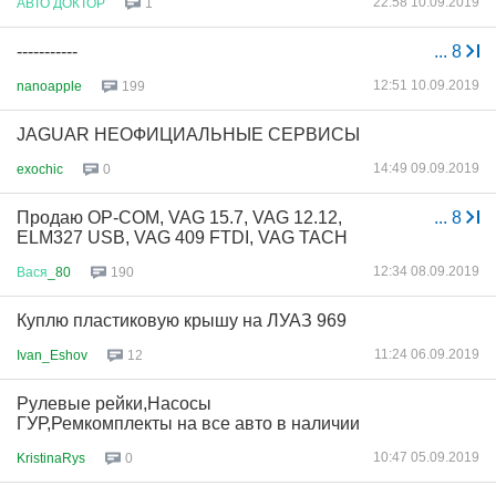
22:58 10.09.2019
АВТО
ДОКТОР
1
-----------
...
8
12:51 10.09.2019
nanoapple
199
JAGUAR НЕОФИЦИАЛЬНЫЕ СЕРВИСЫ
14:49 09.09.2019
exochic
0
Продаю OP-COM, VAG 15.7, VAG 12.12,
...
8
ELM327 USB, VAG 409 FTDI, VAG TACH
12:34 08.09.2019
Вася
_80
190
Куплю пластиковую крышу на ЛУАЗ 969
11:24 06.09.2019
Ivan_Eshov
12
Рулевые рейки,Насосы
ГУР,Ремкомплекты на все авто в наличии
10:47 05.09.2019
KristinaRys
0