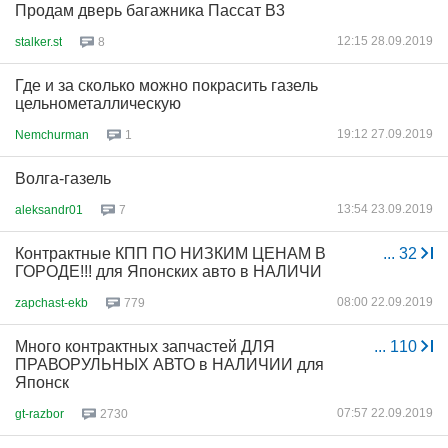
Продам дверь багажника Пассат В3
12:15 28.09.2019
stalker.st
8
Где и за сколько можно покрасить газель
цельнометаллическую
19:12 27.09.2019
Nemchurman
1
Волга-газель
13:54 23.09.2019
aleksandr01
7
Контрактные КПП ПО НИЗКИМ ЦЕНАМ В
...
32
ГОРОДЕ!!! для Японских авто в НАЛИЧИ
08:00 22.09.2019
zapchast-ekb
779
Много контрактных запчастей ДЛЯ
...
110
ПРАВОРУЛЬНЫХ АВТО в НАЛИЧИИ для
Японск
07:57 22.09.2019
gt-razbor
2730