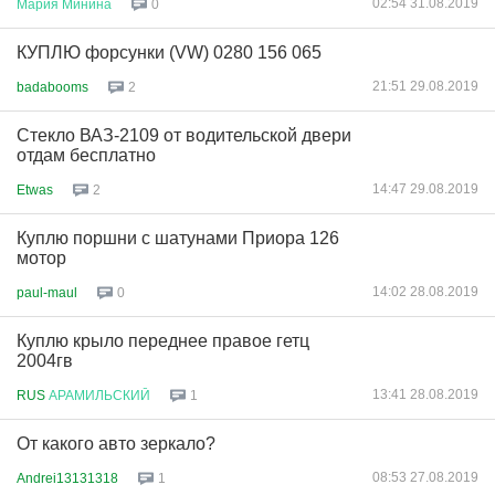
02:54 31.08.2019
Мария
Минина
0
КУПЛЮ форсунки (VW) 0280 156 065
21:51 29.08.2019
badabooms
2
Стекло ВАЗ-2109 от водительской двери
отдам бесплатно
14:47 29.08.2019
Etwas
2
Куплю поршни с шатунами Приора 126
мотор
14:02 28.08.2019
paul-maul
0
Куплю крыло переднее правое гетц
2004гв
13:41 28.08.2019
RUS
АРАМИЛЬСКИЙ
1
От какого авто зеркало?
08:53 27.08.2019
Andrei13131318
1