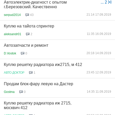
Автоэлектрик-диагност с опытом
...
2
г.Березовский. Качественно
21:14 17.09.2019
serpud2014
43
Куплю на тайота спринтер
11:35 16.09.2019
aleksandr01
2
Автозапчасти и ремонт
20:18 14.09.2019
D.Vostok
0
Куплю решетку радиатора иж2715, м 412
23:45 12.09.2019
АВТО
ДОКТОР
1
Продам блок-фару левую на Дастер
14:35 11.09.2019
Gostma
0
Куплю решетку радиатора иж 2715,
москвич 412