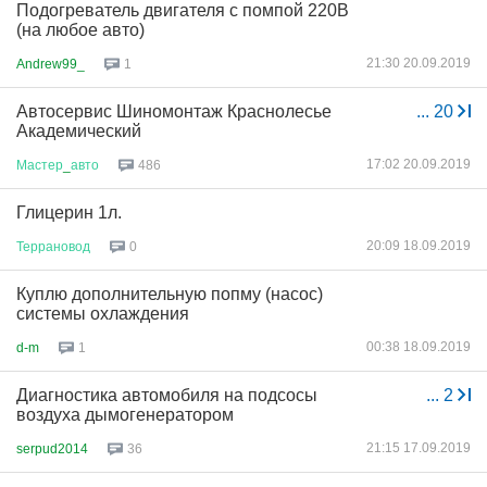
Подогреватель двигателя с помпой 220В
(на любое авто)
21:30 20.09.2019
Andrew99_
1
Автосервис Шиномонтаж Краснолесье
...
20
Академический
17:02 20.09.2019
Мастер
_
авто
486
Глицерин 1л.
20:09 18.09.2019
Террановод
0
Куплю дополнительную попму (насос)
системы охлаждения
00:38 18.09.2019
d-m
1
Диагностика автомобиля на подсосы
...
2
воздуха дымогенератором
21:15 17.09.2019
serpud2014
36