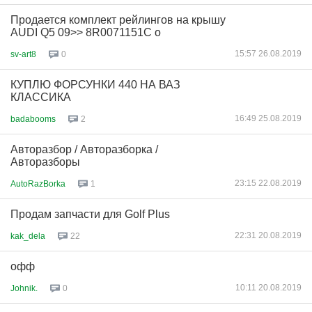
Продается комплект рейлингов на крышу
AUDI Q5 09>> 8R0071151C о
15:57 26.08.2019
sv-art8
0
КУПЛЮ ФОРСУНКИ 440 НА ВАЗ
КЛАССИКА
16:49 25.08.2019
badabooms
2
Авторазбор / Авторазборка /
Авторазборы
23:15 22.08.2019
AutoRazBorka
1
Продам запчасти для Golf Plus
22:31 20.08.2019
kak_dela
22
офф
10:11 20.08.2019
Johnik.
0