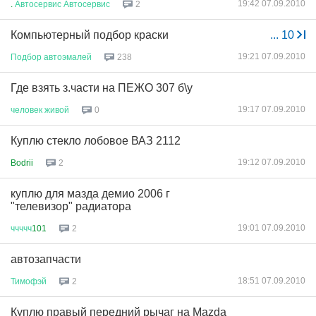
19:42 07.09.2010
.
Автосервис
Автосервис
2
Компьютерный подбор краски
...
10
19:21 07.09.2010
Подбор
автоэмалей
238
Где взять з.части на ПЕЖО 307 б\у
19:17 07.09.2010
человек
живой
0
Куплю стекло лобовое ВАЗ 2112
19:12 07.09.2010
Bodrii
2
куплю для мазда демио 2006 г
"телевизор" радиатора
19:01 07.09.2010
ччччч
101
2
автозапчасти
18:51 07.09.2010
Тимофэй
2
Куплю правый передний рычаг на Mazda