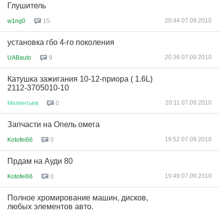
Глушитель
20:44 07.09.2010
w1ng0
15
установка гбо 4-го поколения
20:36 07.09.2010
UABauto
9
Катушка зажигания 10-12-приора ( 1.6L)
2112-3705010-10
20:11 07.09.2010
Мелентьев
0
Запчасти на Опель омега
19:52 07.09.2010
Kotofei66
0
Прдам на Ауди 80
19:49 07.09.2010
Kotofei66
0
Полное хромирование машин, дисков,
любых элементов авто.