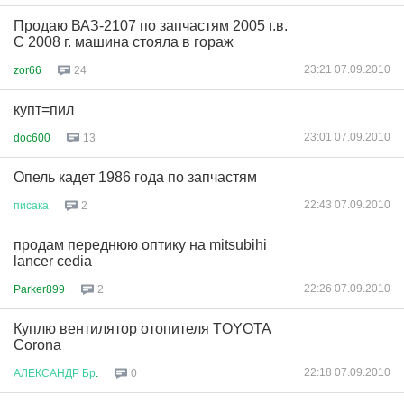
Продаю ВАЗ-2107 по запчастям 2005 г.в.
С 2008 г. машина стояла в гораж
23:21 07.09.2010
zor66
24
купт=пил
23:01 07.09.2010
doc600
13
Опель кадет 1986 года по запчастям
22:43 07.09.2010
писака
2
продам переднюю оптику на mitsubihi
lancer cedia
22:26 07.09.2010
Parker899
2
Куплю вентилятор отопителя TOYOTA
Corona
22:18 07.09.2010
АЛЕКСАНДР
Бр
.
0