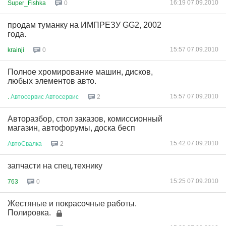
16:19 07.09.2010
Super_Fishka
0
продам туманку на ИМПРЕЗУ GG2, 2002
года.
15:57 07.09.2010
krainji
0
Полное хромирование машин, дисков,
любых элементов авто.
15:57 07.09.2010
.
Автосервис
Автосервис
2
Авторазбор, стол заказов, комиссионный
магазин, автофорумы, доска бесп
15:42 07.09.2010
АвтоСвалка
2
запчасти на спец.технику
15:25 07.09.2010
763
0
Жестяные и покрасочные работы.
Полировка.