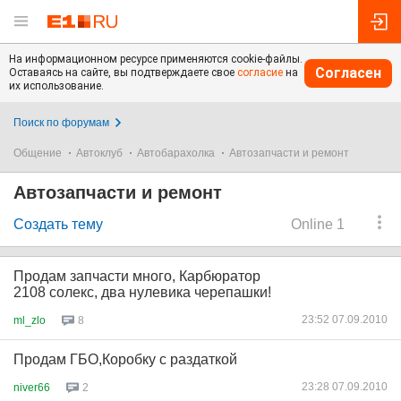
На информационном ресурсе применяются cookie-файлы.
Согласен
Оставаясь на сайте, вы подтверждаете свое
согласие
на
их использование.
Поиск по форумам
Общение
Автоклуб
Автобарахолка
Автозапчасти и ремонт
Автозапчасти и ремонт
Создать тему
Online 1
Продам запчасти много, Карбюратор
2108 солекс, два нулевика черепашки!
23:52 07.09.2010
ml_zlo
8
Продам ГБО,Коробку с раздаткой
23:28 07.09.2010
niver66
2