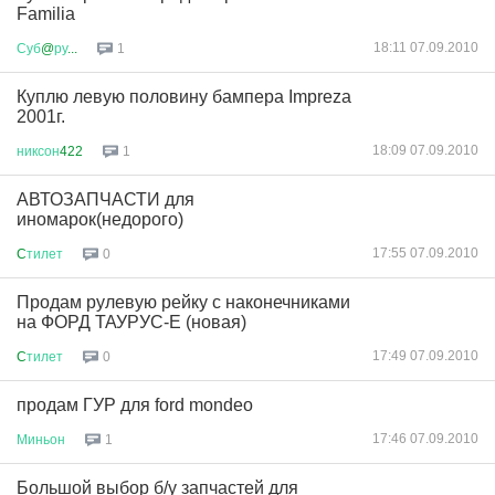
Familia
18:11 07.09.2010
Суб
@
ру
...
1
Куплю левую половину бампера Impreza
2001г.
18:09 07.09.2010
никсон
422
1
АВТОЗАПЧАСТИ для
иномарок(недорого)
17:55 07.09.2010
C
тилет
0
Продам рулевую рейку с наконечниками
на ФОРД ТАУРУС-Е (новая)
17:49 07.09.2010
C
тилет
0
продам ГУР для ford mondeo
17:46 07.09.2010
Миньон
1
Большой выбор б/у запчастей для