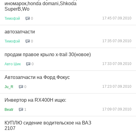
иномарок,honda domani,Shkoda
SuperB,Wo
17:45 07.09.2010
Тимофэй
0
автозапчасти
17:35 07.09.2010
Тимофэй
0
продам правое крыло x-trail 30(новое)
17:33 07.09.2010
Авто
Шик
0
Автозапчасти на Форд Фокус
17:23 07.09.2010
Ju_R
0
Инвертор на RX400H ищю:
17:09 07.09.2010
Beatr
1
КУПЛЮ сидение водительское на ВАЗ
2107