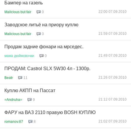
Бампер на газель
22:00 07.09.2010
Malicious but fair
0
Заводское литьё на приору куплю
21:59 07.09.2010
Malicious but fair
0
Продам задние фонари на мрседес.
21:49 07.09.2010
мама
дюймовочки
0
ПРОДАМ: Castrol SLX 5W30 4л - 1300р.
21:26 07.09.2010
Beatr
11
Куплю АКПП на Пассат
21:12 07.09.2010
=Andruha=
9
ФАРУ на ВАЗ 2110 правую BOSH КУПЛЮ
21:02 07.09.2010
romanov.87
8