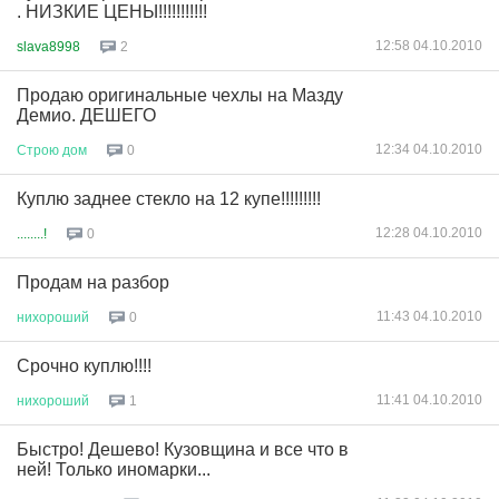
. НИЗКИЕ ЦЕНЫ!!!!!!!!!!!
12:58 04.10.2010
slava8998
2
Продаю оригинальные чехлы на Мазду
Демио. ДЕШЕГО
12:34 04.10.2010
Строю
дом
0
Куплю заднее стекло на 12 купе!!!!!!!!!
12:28 04.10.2010
........!
0
Продам на разбор
11:43 04.10.2010
нихороший
0
Срочно куплю!!!!
11:41 04.10.2010
нихороший
1
Быстро! Дешево! Кузовщина и все что в
ней! Только иномарки...