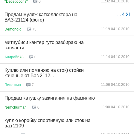
11:32 04.10.2010
*Decepticons*
0
Продам муляж катколлектора на
...
4
ВАЗ-21124 (фото)
11:19 04.10.2010
Demonoid
75
митцубиси кантер гутс разбираю на
запчасти
11:14 04.10.2010
Андрей
678
0
Куплю или поменяю на сток) стойки
каченые от Ваз 2112...
11:06 04.10.2010
Пипеткин
7
Продам катушку зажигания на фамилию
11:00 04.10.2010
Nemchurman
0
куплю коробку спортивную или сток на
ваз 2109