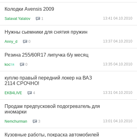
Колодки Avensis 2009
13:41 04.10.2010
Salavat Yalalov
1
Нужны сьемники для снятия пружин
13:37 04.10.2010
Anny_d
0
Резина 255/60R17 липучка б/у месяц
13:35 04.10.2010
koc
тя
0
куплю правый передний локер на ВАЗ
2114 СРОЧНО!
13:31 04.10.2010
EKB4LIVE
4
Продам предпусковой подогреватель для
иномарки
13:01 04.10.2010
Nemchurman
3
Кузовные работы, покраска автомобилей