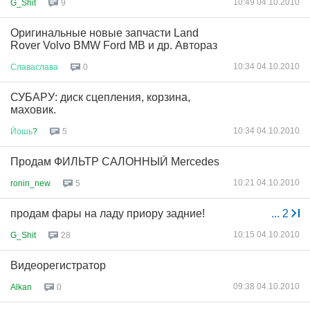
10:49 04.10.2010
G_Shit
9
Оригинальные новые запчасти Land
Rover Volvo BMW Ford MB и др. Автораз
10:34 04.10.2010
Славаслава
0
СУБАРУ: диск сцепления, корзина,
маховик.
10:34 04.10.2010
Йошь
?
5
Продам ФИЛЬТР САЛОННЫЙ Mercedes
10:21 04.10.2010
ronin_new
5
продам фары на ладу приору задние!
...
2
10:15 04.10.2010
G_Shit
28
Видеорегистратор
09:38 04.10.2010
Alkan
0