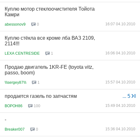
Куплю мотор стеклоочистителя Тойота
Камри
16:07 04.10.2010
abessonov9
0
Куплю стёкла все кроме лба ВАЗ 2109,
2114!!!
16:06 04.10.2010
LEXA CENTRESIDE
1
Продаю двигатель 1KR-FE (toyota vitz,
passo, boom)
15:57 04.10.2010
\\\sergey87\\\
1
продается газель по запчастям
...
5
15:49 04.10.2010
BOPOH86
100
-
15:36 04.10.2010
Breaker007
0