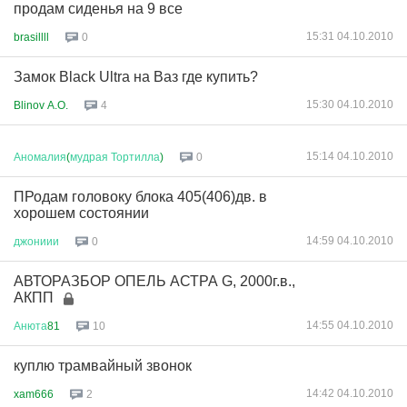
продам сиденья на 9 все
15:31 04.10.2010
brasillll
0
Замок Black Ultra на Ваз где купить?
15:30 04.10.2010
Blinov A.O.
4
15:14 04.10.2010
Аномалия
(
мудрая
Тортилла
)
0
ПРодам головоку блока 405(406)дв. в
хорошем состоянии
14:59 04.10.2010
джониии
0
АВТОРАЗБОР ОПЕЛЬ АСТРА G, 2000г.в.,
АКПП
14:55 04.10.2010
Анюта
81
10
куплю трамвайный звонок
14:42 04.10.2010
xam666
2