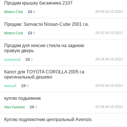
Продам крышку багажника 2107
09:34 04.10.2010
Motors Club
0
Продам: Запчасти Nissan-Cube 2001 г.в.
09:32 04.10.2010
Motors Club
0
Продам для нексии стекла на заднюю
правую дверь
09:18 04.10.2010
шумахер
1
2
Капот для TOYOTA COROLLA 2005 г.в
оригинальный дешево
09:02 04.10.2010
военый
0
куплю подьемник
02:06 04.10.2010
Alex Gusman
3
Куплю подлокотник центральный Avensis