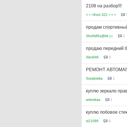
2108 на разбор!!!
= = =Kurs 322 = = =
продам спортивный
ShuNdRa@bk.
ру
2
продаю передний 
Alex646
0
РЕМОНТ АВТОМА
Svyatowka
1
куплю зеркало прав
artemkaa
1
куплю лобовое сте
sl21099
0