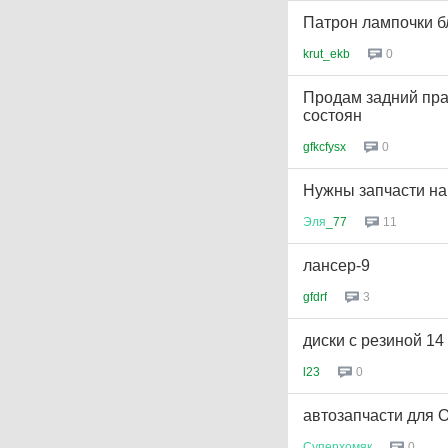
Патрон лампочки б
krut_ekb
0
Продам задний пр
состоян
gfkcfysx
0
Нужны запчасти на
Эля
_77
11
лансер-9
gfdrf
3
диски с резиной 14
l23
0
автозапчасти для Op
Суперхомяк
0