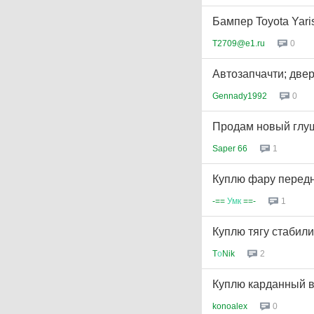
Бампер Toyota Yari
T2709@e1.ru
0
Автозапчачти; двер
Gennady1992
0
Продам новый глуш
Saper 66
1
Куплю фару перед
-==
Умк
==-
1
Куплю тягу стабили
T
о
Nik
2
Куплю карданный в
konoalex
0