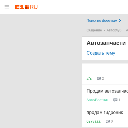
Поиск по форумам
Общение
Автоклуб
А
Автозапчасти 
Создать тему
----------------------------
a*s
2
Продам автозапчаст
Авто
/
Вестник
1
продам гидроник
0278aaa
0