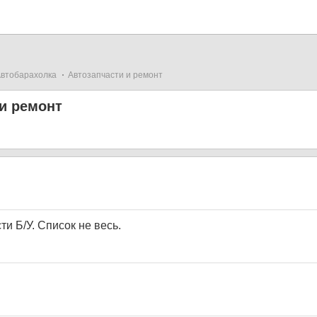
втобарахолка
Автозапчасти и ремонт
и ремонт
и Б/У. Список не весь.