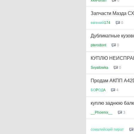
xxxFurian
0
Запчасти Мазда СХ-
евгений
174
0
Дубликатные кузов
pterodont
0
КУПЛЮ НЕИСПРА
Svyatowka
0
Продам АКПП А42
БО
P
ОД
A
4
куплю заднюю балк
__Phoenix__
3
сомалийский
пират