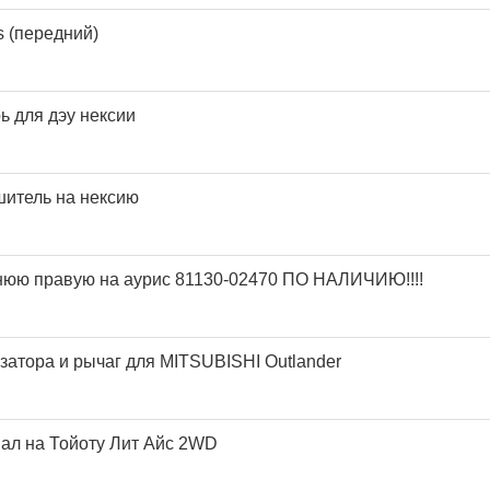
s (передний)
ь для дэу нексии
итель на нексию
нюю правую на аурис 81130-02470 ПО НАЛИЧИЮ!!!!
затора и рычаг для MITSUBISHI Outlander
ал на Тойоту Лит Айс 2WD