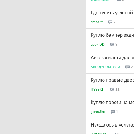
Где купить углово
timsa™
2
Куплю бампер задн
tipok:DD
3
Автозапчасти для и
Автодетали
всем
2
Куплю правые двер
H999KH
11
Куплю пороги на м
gena&ko
1
Нуждаюсь в услуга