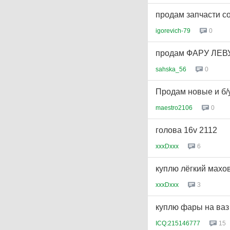
продам запчасти co
igorevich-79
0
продам ФАРУ ЛЕВ
sahska_56
0
Продам новые и б/у
maestro2106
0
голова 16v 2112
xxxDxxx
6
куплю лёгкий махо
xxxDxxx
3
куплю фары на ваз
ICQ:215146777
15