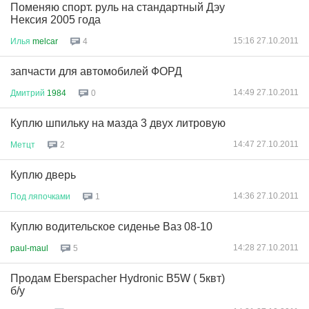
Поменяю спорт. руль на стандартный Дэу
Нексия 2005 года
15:16 27.10.2011
Илья
melcar
4
запчасти для автомобилей ФОРД
14:49 27.10.2011
Дмитрий
1984
0
Куплю шпильку на мазда 3 двух литровую
14:47 27.10.2011
Метцт
2
Куплю дверь
14:36 27.10.2011
Под
ляпочками
1
Куплю водительское сиденье Ваз 08-10
14:28 27.10.2011
paul-maul
5
Продам Eberspacher Hydronic B5W ( 5квт)
б/у