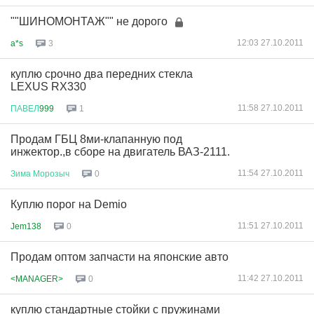
""ШИНОМОНТАЖ"" не дорого
12:03 27.10.2011
a*s
3
куплю срочно два передних стекла
LEXUS RX330
11:58 27.10.2011
ПАВЕЛ
999
1
Продам ГБЦ 8ми-клапанную под
инжектор.,в сборе на двигатель ВАЗ-2111.
11:54 27.10.2011
Зима
Морозыч
0
Куплю порог на Demio
11:51 27.10.2011
Jem138
0
Продам оптом запчасти на японские авто
11:42 27.10.2011
<MANAGER>
0
куплю стандартные стойки с пружинами