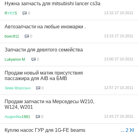
Нужна запчасть для mitsubishi lancer cs3a
13:32 27.10.2011
R
УКУ
S
0
Автозапчасти на любые иномарки .
13:15 27.10.2011
boec911
0
Запчасти для девятого семейства
13:00 27.10.2011
Lukyanov M.
0
Продам новый матик присутствия
пассажира для AIB на БМВ
12:57 27.10.2011
Зима
Морозыч
0
Продам запчасти на Мерседесы W210,
W124, W201
12:43 27.10.2011
Андрейка
1981
0
Куплю насос ГУР для 1G-FE beams
...
2