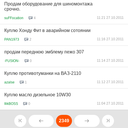
Продам оборудование для шиномонтажа
срочно.
11:21 27.10.2011
suFFocation
4
Куплю Хонду Фит в аварийном сотоянии
11:16 27.10.2011
PAN1973
2
продам переднюю эмблему пежо 307
11:14 27.10.2011
-FUSION-
0
Куплю противотуманки на ВАЗ-2110
11:12 27.10.2011
azalse
1
Куплю масло дизельное 10W30
11:04 27.10.2011
IlikBOSS
0
2349