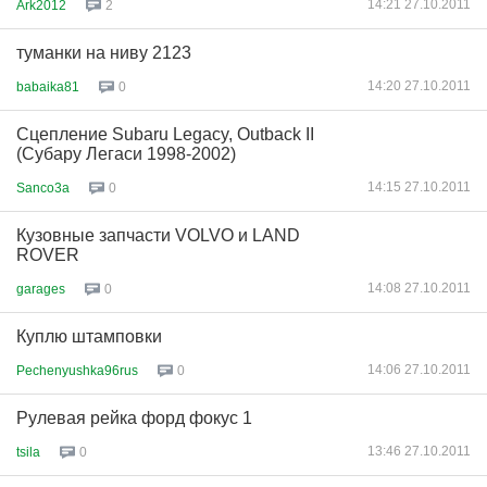
14:21 27.10.2011
Ark2012
2
туманки на ниву 2123
14:20 27.10.2011
babaika81
0
Сцепление Subaru Legacy, Outback II
(Субару Легаси 1998-2002)
14:15 27.10.2011
Sanco3a
0
Кузовные запчасти VOLVO и LAND
ROVER
14:08 27.10.2011
garages
0
Куплю штамповки
14:06 27.10.2011
Pechenyushka96rus
0
Рулевая рейка форд фокус 1
13:46 27.10.2011
tsila
0