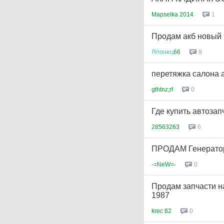
Mapselka 2014
1
Продам акб новый
Японец
66
9
перетяжка салона 
gthtnz;rf
0
Где купить автозап
28563263
6
ПРОДАМ Генератор
-=NeW=-
0
Продам запчасти н
1987
krec 82
0