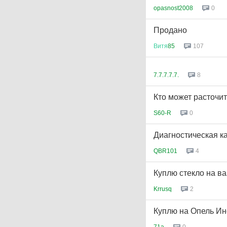
opasnost2008
0
Продано
Витя
85
107
7.7.7.7.7.
8
Кто может расточит
S60-R
0
Диагностическая к
QBR101
4
Куплю стекло на в
Krrusq
2
Куплю на Опель Инс
71a