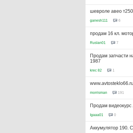
шевроле авео т250
ganesh111
6
продам 16 кл. мотор
Ruslan01
7
Продам запчасти н
1987
krec 82
1
www.avtosteklo66.r
morrisman
191
Продам видеокурс 
Igaaa01
0
Аккумулятор 190. С