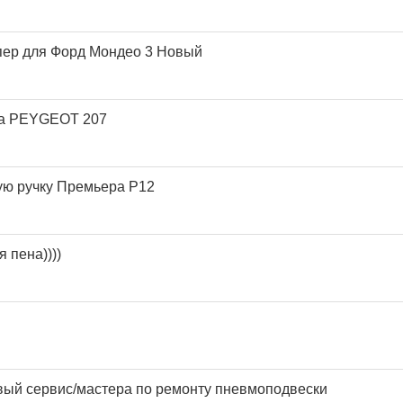
пер для Форд Мондео 3 Новый
на PEYGEOT 207
ую ручку Премьера Р12
 пена))))
вый сервис/мастера по ремонту пневмоподвески