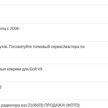
rna c 2006-
уток. Посоветуйте толковый сервис/мастера по
е коврики для Golf VII
5
 радиатора ваз 2106(03) ПРОДАЖА! (ФОТО)