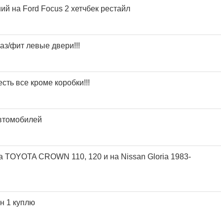
й на Ford Focus 2 хетчбек рестайл
аз/фит левые двери!!!
сть все кроме коробки!!!
втомобилей
а TOYOTA CROWN 110, 120 и на Nissan Gloria 1983-
н 1 куплю