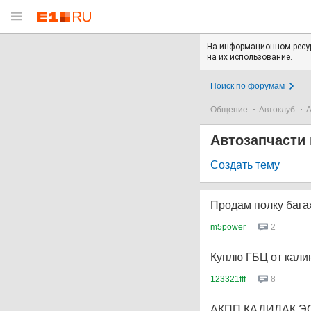
На информационном ресур
на их использование.
Поиск по форумам
Общение
Автоклуб
А
Автозапчасти 
Создать тему
Продам полку багаж
m5power
2
Куплю ГБЦ от кали
123321fff
8
АКПП КАДИЛАК Э