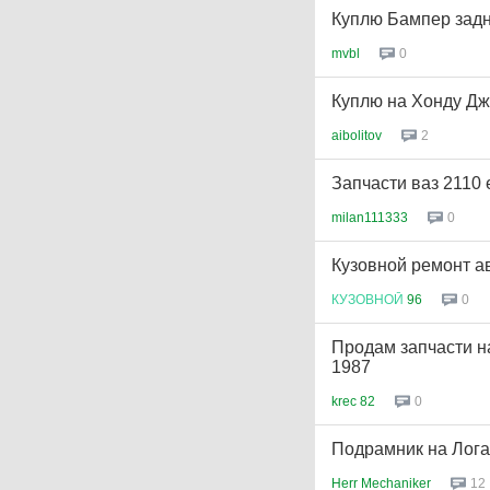
Куплю Бампер задни
mvbl
0
Куплю на Хонду Дж
aibolitov
2
Запчасти ваз 2110 е
milan111333
0
Кузовной ремонт а
КУЗОВНОЙ
96
0
Продам запчасти н
1987
krec 82
0
Подрамник на Лога
Herr Mechaniker
12