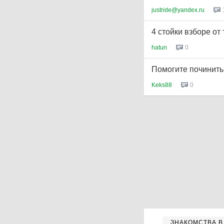
justride@yandex.ru
4 стойки взборе от
hatun
0
Помогите починить 
Keks88
0
ЗНАКОМСТВА В