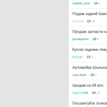
nastella_azar
1
Подам задний бам
с
а
н
ё
к
34
Продам запчасти 
ghostegm4n
0
Куплю заднюю лев
\"
кусок
\"
3
Автомойка Шальная
crazy foam
2
продам на 09 кпп.
будуЛАЙ
88
14
Посоветуйте толко