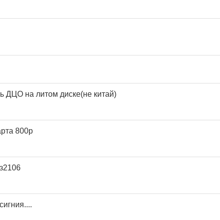
ь ДЦО на литом диске(не китай)
арта 800р
аз2106
игния....