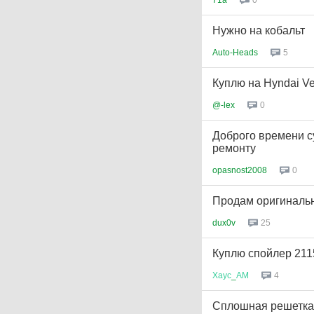
0
Нужно на кобальт
Auto-Heads
5
Куплю на Hyndai Ve
@-lex
0
Доброго времени с
ремонту
opasnost2008
0
Продам оригинальны
dux0v
25
Куплю спойлер 211
Хаус
_
АМ
4
Сплошная решетка