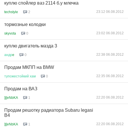
куплю спойлер ваз 2114 б.у млечка
23:12 06.08.2012
techstyle
2
тормозные колодки
23:02 06.08.2012
skyvota
0
куплю двигатель мазда 3
22:38 06.08.2012
андр
e
0
Продам МКПП на BMW
22:35 06.08.2012
тупожестойкий
хам
0
Продам на ВАЗ
22:20 06.08.2012
]|[eNbKA
1
Продам решотку радиатора Subaru legasi
B4
22:20 06.08.2012
]|[eNbKA
1