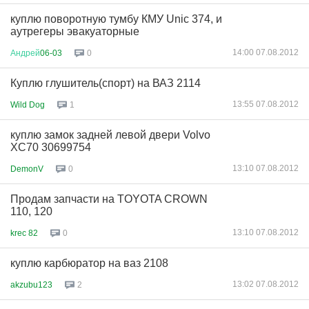
куплю поворотную тумбу КМУ Unic 374, и
аутрегеры эвакуаторные
14:00 07.08.2012
Андрей
06-03
0
Куплю глушитель(спорт) на ВАЗ 2114
13:55 07.08.2012
Wild Dog
1
куплю замок задней левой двери Volvo
XC70 30699754
13:10 07.08.2012
DemonV
0
Продам запчасти на TOYOTA CROWN
110, 120
13:10 07.08.2012
krec 82
0
куплю карбюратор на ваз 2108
13:02 07.08.2012
akzubu123
2