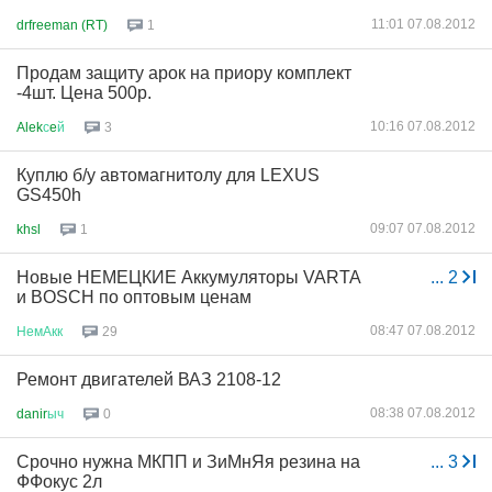
11:01 07.08.2012
drfreeman (RT)
1
Продам защиту арок на приору комплект
-4шт. Цена 500р.
10:16 07.08.2012
Alek
с
e
й
3
Куплю б/у автомагнитолу для LEXUS
GS450h
09:07 07.08.2012
khsl
1
Новые НЕМЕЦКИЕ Аккумуляторы VARTA
...
2
и BOSCH по оптовым ценам
08:47 07.08.2012
НемАкк
29
Ремонт двигателей ВАЗ 2108-12
08:38 07.08.2012
danir
ыч
0
Срочно нужна МКПП и ЗиМнЯя резина на
...
3
ФФокус 2л