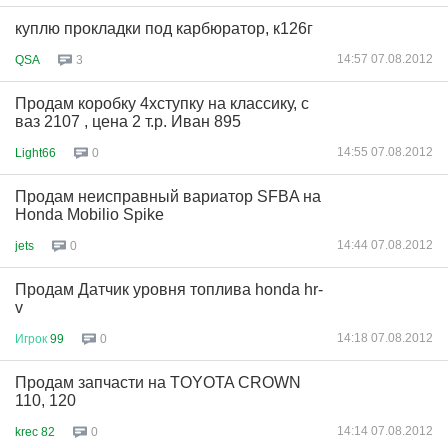
куплю прокладки под карбюратор, к126г
14:57 07.08.2012
QSA
3
Продам коробку 4хступку на классику, с
ваз 2107 , цена 2 т.р. Иван 895
14:55 07.08.2012
Light66
0
Продам неисправный вариатор SFBA на
Honda Mobilio Spike
14:44 07.08.2012
jets
0
Продам Датчик уровня топлива honda hr-
v
14:18 07.08.2012
Игрок
99
0
Продам запчасти на TOYOTA CROWN
110, 120
14:14 07.08.2012
krec 82
0