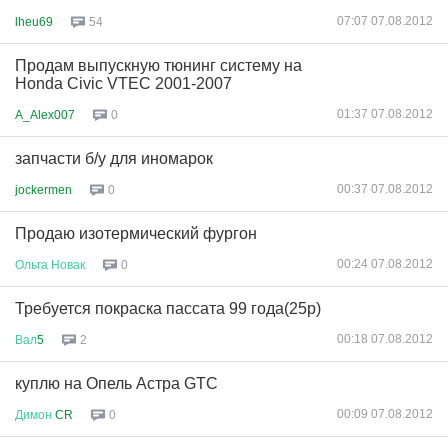
07:07 07.08.2012
lheu69
54
Продам выпускную тюнинг систему на
Honda Civic VTEC 2001-2007
01:37 07.08.2012
A_Alex007
0
запчасти б/у для иномарок
00:37 07.08.2012
jockermen
0
Продаю изотермический фургон
00:24 07.08.2012
Ольга
Новак
0
Требуется покраска пассата 99 года(25р)
00:18 07.08.2012
Вал
5
2
куплю на Опель Астра GTC
00:09 07.08.2012
Димон
CR
0