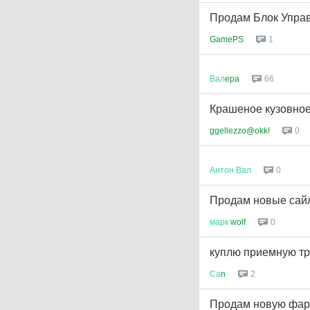
Продам Блок Управ
GamePS
1
Вал
epa
66
Крашеное кузовное
ggellezzo@okk!
0
Антон
Вал
0
Продам новые сайл
марк
wolf
0
куплю приемную тр
Са
n
2
Продам новую фару