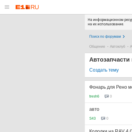
На информационном ресур
на их использование.
Поиск по форумам
Общение
Автоклуб
А
Автозапчасти 
Создать тему
Фонарь для Рено м
tresh6
0
авто
S43
0
Колодки на RAV 4 (