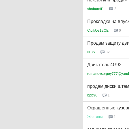
shaburoff1
2
Прокладки на впуск
CivikO212OE
0
Продам защиту двиг
N1kk
32
Двигатель 4G93
romanovsergey777@yand
продам диски шта
bpb96
1
Окрашенные кузовн
Жестянка
1