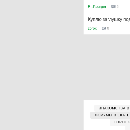
R.I.P.burger
5
Куплю заглушку по
zorox
0
ЗНАКОМСТВА В
ФОРУМЫ В ЕКАТ
ГОРОС