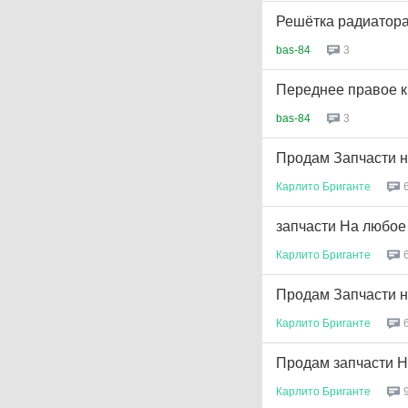
Решётка радиатора
bas-84
3
Переднее правое к
bas-84
3
Продам Запчасти н
Карлито
Бриганте
запчасти На любое 
Карлито
Бриганте
Продам Запчасти н
Карлито
Бриганте
Продам запчасти Н
Карлито
Бриганте