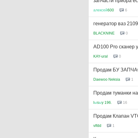
запчасти приора ес
алексей
600
6
генератор ваз 2109
BLACKNINE
0
AD100 Pro сканер у
KAY-ural
0
Продам БУ ЗАПЧ
Daewoo Neksia
1
Продам туманки на 
l
ы
s
ы
y 196.
16
Продам Клапан VT
vlfdd
1