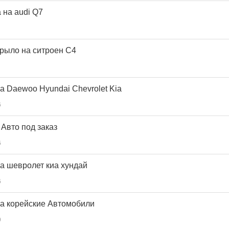
 на audi Q7
рыло на ситроен С4
а Daewoo Hyundai Chevrolet Kia
6
Авто под заказ
6
а шевролет киа хундай
6
а корейские Автомобили
9