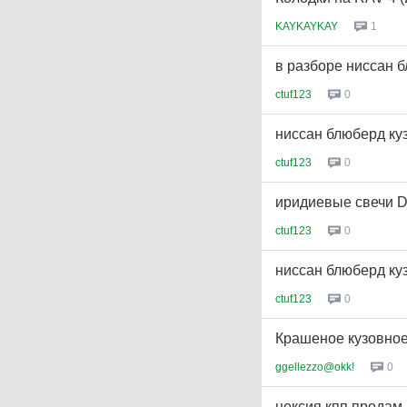
KAYKAYKAY
1
в разборе ниссан б
ctuf123
0
ниссан блюберд куз
ctuf123
0
иридиевые свечи D
ctuf123
0
ниссан блюберд куз
ctuf123
0
Крашеное кузовное
ggellezzo@okk!
0
нексия кпп продам