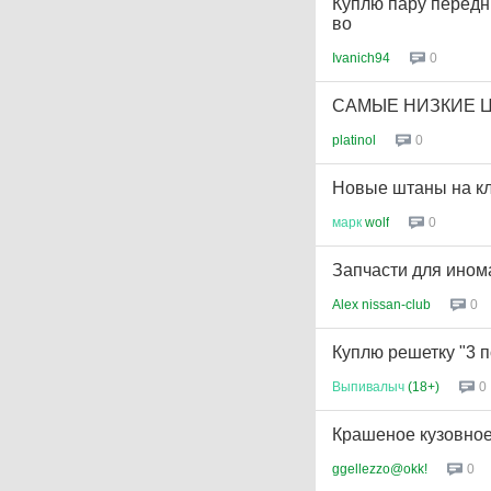
Куплю пару передн
во
Ivanich94
0
САМЫЕ НИЗКИЕ 
platinol
0
Новые штаны на кл
марк
wolf
0
Запчасти для инома
Alex nissan-club
0
Куплю решетку "3 п
Выпивалыч
(18+)
0
Крашеное кузовное
ggellezzo@okk!
0