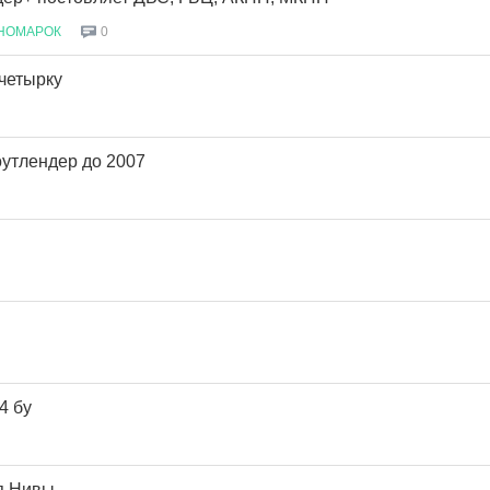
НОМАРОК
0
 четырку
утлендер до 2007
4 бу
я Нивы