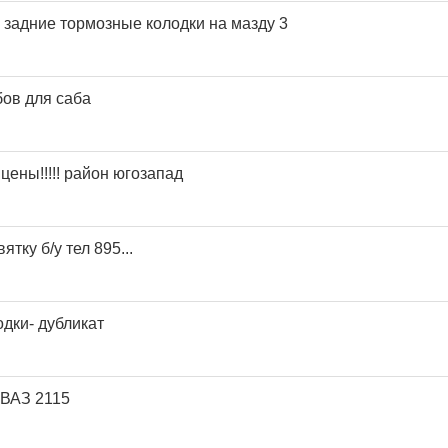
 задние тормозные колодки на мазду 3
бов для саба
цены!!!!! район югозапад
ятку б/у тел 895...
дки- дубликат
 ВАЗ 2115