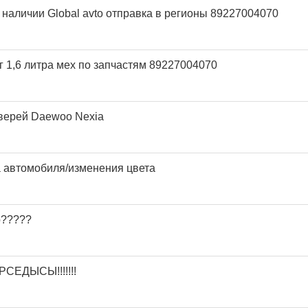
аличии Global avto отправка в регионы 89227004070
 1,6 литра мех по запчастям 89227004070
верей Daewoo Nexia
 автомобиля/изменения цвета
р?????
СЕДЫСЫ!!!!!!!