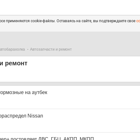
се применяются cookie-файлы. Оставаясь на сайте, вы подтверждаете свое
с
втобарахолка
Автозапчасти и ремонт
и ремонт
ормозные на аутбек
ораспредел Nissan
дер+ постовляет ДВС, ГБЦ, АКПП, МКПП