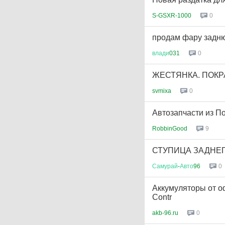
S-GSXR-1000
0
продам фару задню
влади
031
0
ЖЕСТЯНКА. ПОКР
svmixa
0
Автозапчасти из П
RobbinGood
9
СТУПИЦА ЗАДНЕГ
Самурай
-
Авто
96
0
Аккумуляторы от о
Contr
akb-96.ru
0