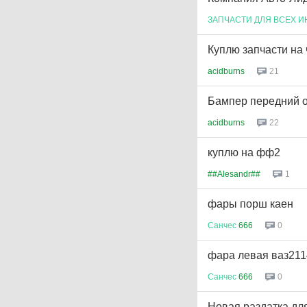
ЗАПЧАСТИ
ДЛЯ
ВСЕХ
И
Куплю запчасти на
acidburns
21
Бампер передний о
acidburns
22
куплю на фф2
##Alesandr##
1
фары порш каен
Санчес
666
0
фара левая ваз211
Санчес
666
0
Новая раздатка дл