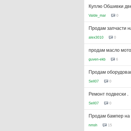
Куплю Обшивки две
Valde_mar
0
Продам запчасти н
alex3010
0
продам масло мот
guven-ekb
6
Продам оборудован
Sell07
0
Ремонт подвески .
Sell07
0
Продам бампер на 
nmsh
15