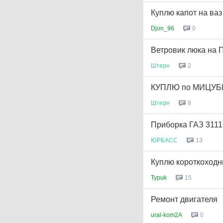
Куплю капот на ваз
Djon_96
0
Ветровик люка на 
Штерн
2
КУПЛЮ по МИЦУБИ
Штерн
8
Приборка ГАЗ 3111
ЮРБАСС
13
Куплю короткоходн
Typuk
15
Ремонт двигателя
ural-kom2A
0