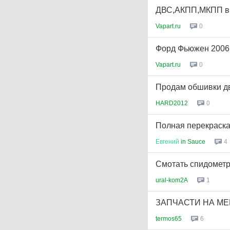
ДВС,АКПП,МКПП в н
Vapart.ru
0
Форд Фьюжен 2006г
Vapart.ru
0
Продам обшивки д
HARD2012
0
Полная перекраска
Евгений
in Sauce
4
Смотать спидомет
ural-kom2A
1
ЗАПЧАСТИ НА МЕР
termos65
6