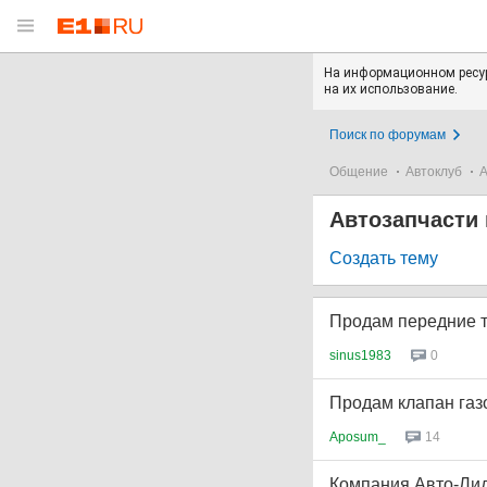
На информационном ресур
на их использование.
Поиск по форумам
Общение
Автоклуб
А
Автозапчасти 
Создать тему
Продам передние т
sinus1983
0
Продам клапан газ
Aposum_
14
Компания Авто-Ли