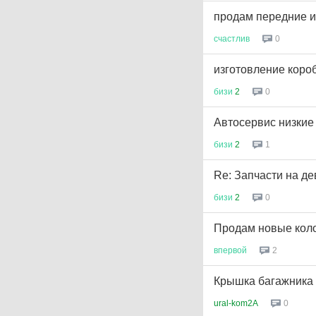
продам передние и
счастлив
0
изготовление коро
бизи
2
0
Автосервис низкие 
бизи
2
1
Re: Запчасти на дев
бизи
2
0
Продам новые коло
впервой
2
Крышка багажника
ural-kom2A
0