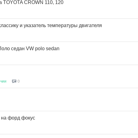
на TOYOTA CROWN 110, 120
классику и указатель температуры двигателя
оло седан VW polo sedan
ичии
0
 на форд фокус