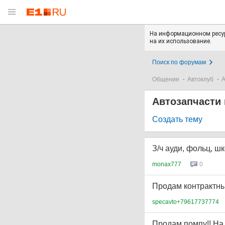
На информационном ресур
на их использование.
Поиск по форумам
Общение
Автоклуб
А
Автозапчасти 
Создать тему
З/ч ауди, фольц, шк
monax777
0
Продам контрактны
specavto+79617737774
Продам помпу!! На 