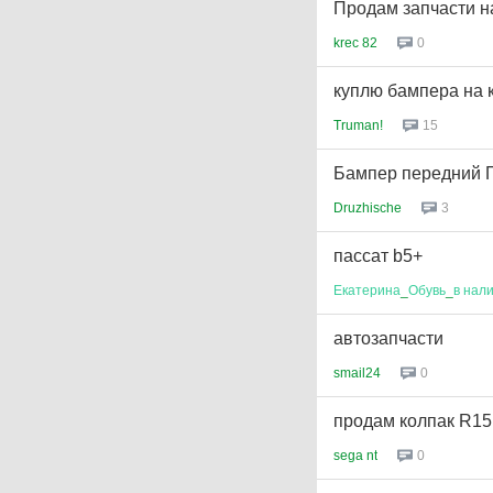
Продам запчасти 
krec 82
0
куплю бампера на 
Truman!
15
Бампер передний П
Druzhische
3
пассат b5+
Екатерина
_
Обувь
_
в
нал
автозапчасти
smail24
0
продам колпак R15
sega nt
0