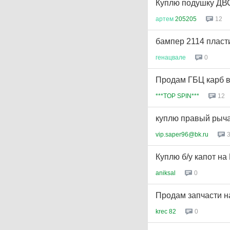
Куплю подушку ДВС
артем
205205
12
бампер 2114 пласт
генацвале
0
Продам ГБЦ карб в
***TOP SPIN***
12
куплю правый рыча
vip.saper96@bk.ru
Куплю б/у капот на
aniksal
0
Продам запчасти на 
krec 82
0