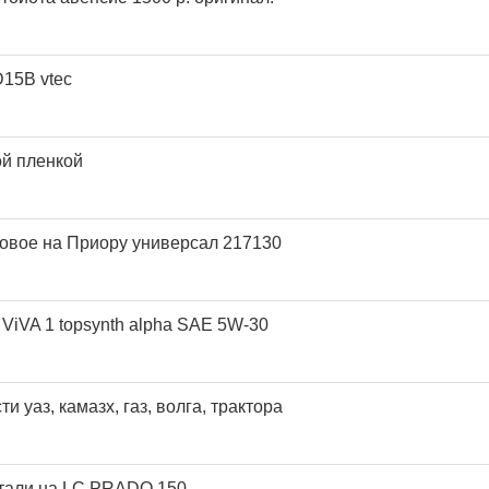
D15B vtec
й пленкой
овое на Приору универсал 217130
ViVA 1 topsynth alpha SAE 5W-30
 уаз, камазх, газ, волга, трактора
етали на LC PRADO 150