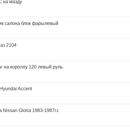
 на мазду
ик салона блок фарылевый
аз 2104
г на короллу 120 левый руль
3
 Hyundai Accent
Nissan Gloria 1983-1987г.г.