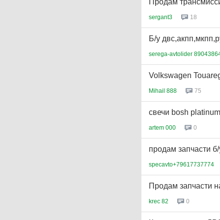
Продам трансмисси
sergant3
18
Б/у двс,акпп,мкпп,
serega-avtolider 8904386
Volkswagen Touare
Mihail 888
75
свечи bosh platinum
artem 000
0
продам запчасти б/
specavto+79617737774
Продам запчасти 
krec 82
0