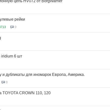
онную цепь HV072 от BorgWarner
рулевые рейки
4713
0
g
 iridium 6 шт
у и дубликаты для иномарок Европа, Америка.
0
на TOYOTA CROWN 110, 120