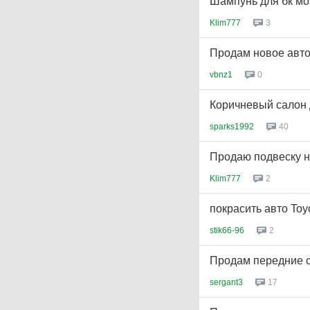
Шампунь для бк мо
Klim777
3
Продам новое авто
vbnz1
0
Коричневый салон 
sparks1992
40
Продаю подвеску н
Klim777
2
покрасить авто Toy
stik66-96
2
Продам передние с
sergant3
17