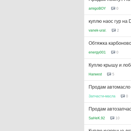
amigoBOY
0
куплю наос гур на 
vanek-ural.
2
Обтяжка карбоново
energy001
0
Куплю крышу и лоб
Harwest
5
Продам автомасло 
Запчасти
-
масла
0
Продам автозапчасти
SaHeK.92
10
Куплю кузовные д