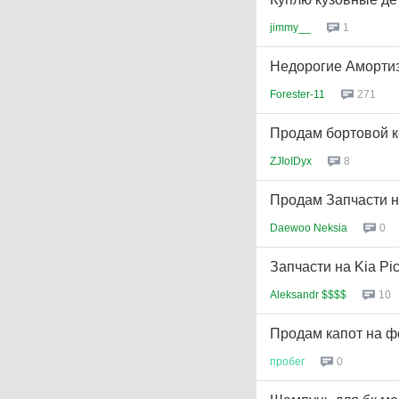
jimmy__
1
Недорогие Аморти
Forester-11
271
Продам бортовой ко
ZJIoIDyx
8
Продам Запчасти н
Daewoo Neksia
0
Запчасти на Kia Pic
Aleksandr $$$$
10
Продам капот на фо
пробег
0