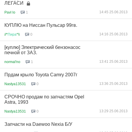
ЛЕГАСИ
14:45 25.06.2013
Pavl lo
1
КУПЛЮ на Ниссан Пульсар 99гв.
14:16 25.06.2013
//*
Пира
*\\
0
[куплю] Электрический бензонасос
печной от ЗАЗ.
13:41 25.06.2013
normal'no
1
Прдам крыло Toyota Camry 2007г
13:36 25.06.2013
Nastya13531
0
СРОЧНО продам по запчастям Opel
Astra, 1993
13:29 25.06.2013
Nastya13531
0
Запчасти на Daewoo Nexia Б/У