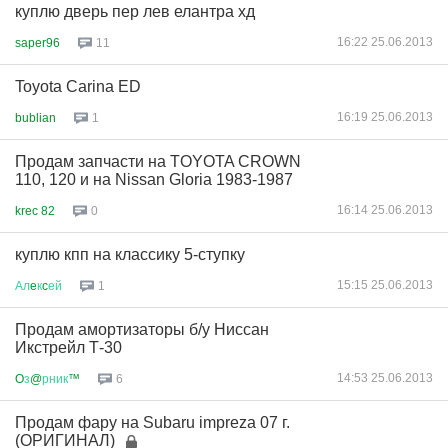
куплю дверь пер лев елантра хд
16:22 25.06.2013
saper96
11
Toyota Carina ED
16:19 25.06.2013
bublian
1
Продам запчасти на TOYOTA CROWN
110, 120 и на Nissan Gloria 1983-1987
16:14 25.06.2013
krec 82
0
куплю кпп на классику 5-ступку
15:15 25.06.2013
Ал
e
к
c
ей
1
Продам амортизаторы б/у Ниссан
Икстрейл Т-30
14:53 25.06.2013
O
з
@
рник
™
6
Продам фару на Subaru impreza 07 г.
(ОРИГИНАЛ)