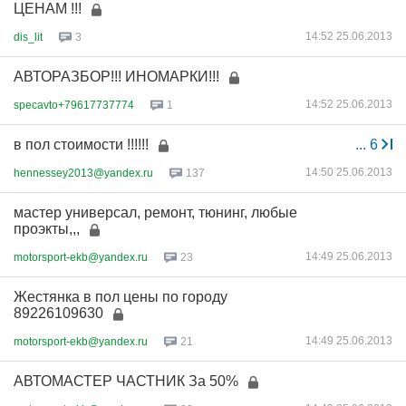
ЦЕНАМ !!!
14:52 25.06.2013
dis_lit
3
АВТОРАЗБОР!!! ИНОМАРКИ!!!
14:52 25.06.2013
specavto+79617737774
1
в пол стоимости !!!!!!
...
6
14:50 25.06.2013
hennessey2013@yandex.ru
137
мастер универсал, ремонт, тюнинг, любые
проэкты,,,
14:49 25.06.2013
motorsport-ekb@yandex.ru
23
Жестянка в пол цены по городу
89226109630
14:49 25.06.2013
motorsport-ekb@yandex.ru
21
АВТОМАСТЕР ЧАСТНИК За 50%