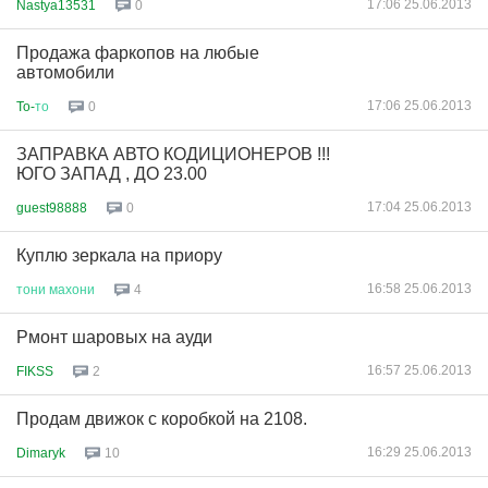
17:06 25.06.2013
Nastya13531
0
Продажа фаркопов на любые
автомобили
17:06 25.06.2013
To-
то
0
ЗАПРАВКА АВТО КОДИЦИОНЕРОВ !!!
ЮГО ЗАПАД , ДО 23.00
17:04 25.06.2013
guest98888
0
Куплю зеркала на приору
16:58 25.06.2013
тони
махони
4
Рмонт шаровых на ауди
16:57 25.06.2013
FIKSS
2
Продам движок с коробкой на 2108.
16:29 25.06.2013
Dimaryk
10