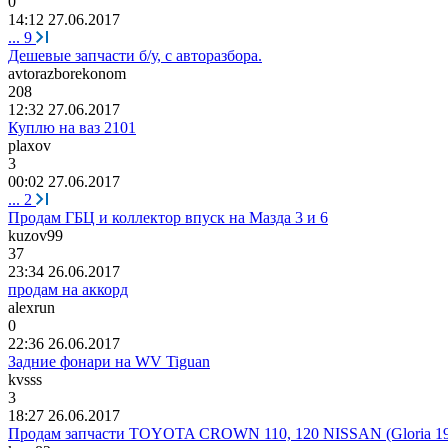
0
14:12 27.06.2017
...
9
Дешевые запчасти б/у, с авторазбора.
avtorazborekonom
208
12:32 27.06.2017
Куплю на ваз 2101
plaxov
3
00:02 27.06.2017
...
2
Продам ГБЦ и коллектор впуск на Мазда 3 и 6
kuzov99
37
23:34 26.06.2017
продам на аккорд
alexrun
0
22:36 26.06.2017
Задние фонари на WV Tiguan
kvsss
3
18:27 26.06.2017
Продам запчасти TOYOTA CROWN 110, 120 NISSAN (Gloria 19