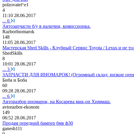
polzovatel^e1
4
11:10 28.06.2017
...
6
Автозапчасти б/у в наличии, комиссионка.
RazborInomarok
148
11:05 28.06.2017
Мастерская Shed Skills - Клубный Сервис Toyota / Lexus и не то
ShedSkills
8
10:01 28.06.2017
...
3
ЗАПЧАСТИ ДЛЯ ИНОМАРОК! (Огромный склад, низкие цен
Биба
и
Боба
60
09:28 28.06.2017
...
6
Авторазбор иномарок, на Косарева мик-он Химмаш.
avtorazbor-ekonom
149
06:52 28.06.2017
Продам передний бампер бмв ф30
ganesh111
0