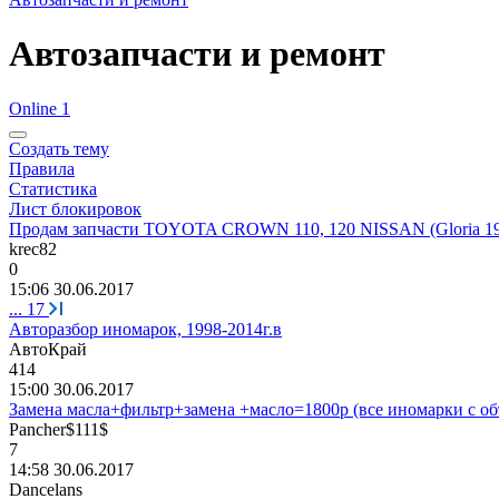
Автозапчасти и ремонт
Online 1
Создать тему
Правила
Статистика
Лист блокировок
Продам запчасти TOYOTA CROWN 110, 120 NISSAN (Gloria 19
krec82
0
15:06 30.06.2017
...
17
Авторазбор иномарок, 1998-2014г.в
АвтоКрай
414
15:00 30.06.2017
Замена масла+фильтр+замена +масло=1800р (все иномарки с о
Pancher$111$
7
14:58 30.06.2017
Dancelans