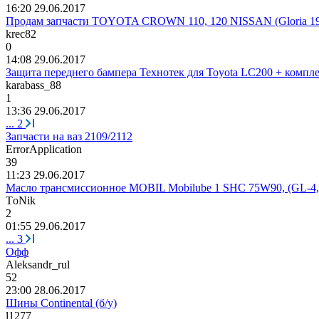
16:20 29.06.2017
Продам запчасти TOYOTA CROWN 110, 120 NISSAN (Gloria 19
krec82
0
14:08 29.06.2017
Защита переднего бампера Технотек для Toyota LC200 + компл
karabass_88
1
13:36 29.06.2017
...
2
Запчасти на ваз 2109/2112
ErrorApplication
39
11:23 29.06.2017
Масло трансмиссионное MOBIL Mobilube 1 SHC 75W90, (GL-4,
T
о
Nik
2
01:55 29.06.2017
...
3
Офф
Aleksandr_rul
52
23:00 28.06.2017
Шины Continental (б/у)
l1277