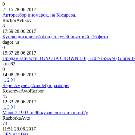
0
21:15 28.06.2017
Авторазбор иномарок, на Косарева.
RazborAvtikov
8
17:59 28.06.2017
Куплю диск литой форд 5 лучей штатный r16 фото
dagot_ur
0
15:37 28.06.2017
Продам запчасти TOYOTA CROWN 110, 120 NISSAN (Gloria 19
krec82
0
14:08 28.06.2017
...
2
Чери Амулет (Amulet) в разборе.
KosarevaAvtoRazbor
45
12:33 28.06.2017
...
3
Марк-2 1993г.в 90-кузов автозапчасти б/у
RazborkaAvto
73
11:51 28.06.2017
ЭБУ для Ваз