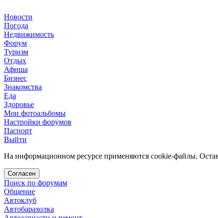
Новости
Погода
Недвижимость
Форум
Туризм
Отдых
Афиша
Бизнес
Знакомства
Еда
Здоровье
Мои фотоальбомы
Настройки форумов
Паспорт
Выйти
На информационном ресурсе применяются cookie-файлы. Остава
Согласен
Поиск по форумам
Общение
Автоклуб
Автобарахолка
Автозапчасти и ремонт