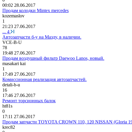
00:02 28.06.2017
Продам колодки Mintex mercedes
kozemaslov
1
21:23 27.06.2017
...
4
Автозапчасти б-у на Мазду, в наличии.
VCE-B-U
78
19:48 27.06.2017
Продам воздушный фильтр Daewoo Lanos, новый.
masakari kai
1
17:49 27.06.2017
Комиссионная реализация автозапчастей.
detali-b-u
16
17:46 27.06.2017
Ремонт торсионных балок
ht81s
0
17:11 27.06.2017
Продам запчасти TOYOTA CROWN 110, 120 NISSAN (Gloria 19
krec82