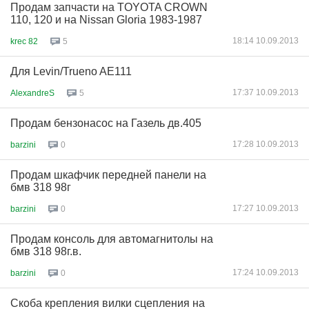
Продам запчасти на TOYOTA CROWN
110, 120 и на Nissan Gloria 1983-1987
18:14 10.09.2013
krec 82
5
Для Levin/Trueno AE111
17:37 10.09.2013
AlexandreS
5
Продам бензонасос на Газель дв.405
17:28 10.09.2013
barzini
0
Продам шкафчик передней панели на
бмв 318 98г
17:27 10.09.2013
barzini
0
Продам консоль для автомагнитолы на
бмв 318 98г.в.
17:24 10.09.2013
barzini
0
Скоба крепления вилки сцепления на