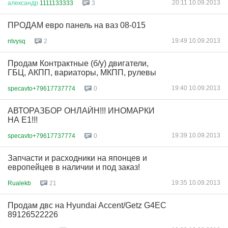
20:11 10.09.2013
александр
1111133333
3
ПРОДАМ евро панель на ваз 08-015
19:49 10.09.2013
ntvysq
2
Продам Контрактные (б/у) двигатели,
ГБЦ, АКПП, вариаторы, МКПП, рулевы
19:40 10.09.2013
specavto+79617737774
0
АВТОРАЗБОР ОНЛАЙН!!! ИНОМАРКИ
НА Е1!!!
19:39 10.09.2013
specavto+79617737774
0
Запчасти и расходники на японцев и
европейцев в наличии и под заказ!
19:35 10.09.2013
Rualekb
21
Продам двс на Hyundai Accent/Getz G4EC
89126522226