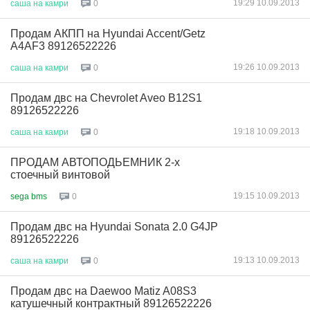
19:29 10.09.2013
саша
на
камри
0
Продам АКПП на Hyundai Accent/Getz
A4AF3 89126522226
19:26 10.09.2013
саша
на
камри
0
Продам двс на Chevrolet Aveo B12S1
89126522226
19:18 10.09.2013
саша
на
камри
0
ПРОДАМ АВТОПОДЬЕМНИК 2-х
стоечный винтовой
19:15 10.09.2013
sega bms
0
Продам двс на Hyundai Sonata 2.0 G4JP
89126522226
19:13 10.09.2013
саша
на
камри
0
Продам двс на Daewoo Matiz A08S3
катушечный контрактный 89126522226