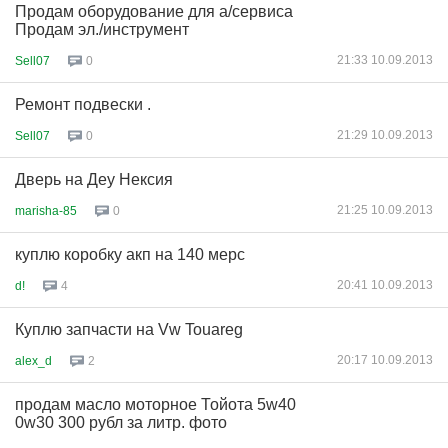
Продам оборудование для а/сервиса
Продам эл./инструмент
21:33 10.09.2013
Sell07
0
Ремонт подвески .
21:29 10.09.2013
Sell07
0
Дверь на Деу Нексия
21:25 10.09.2013
marisha-85
0
куплю коробку акп на 140 мерс
20:41 10.09.2013
d!
4
Куплю запчасти на Vw Touareg
20:17 10.09.2013
alex_d
2
продам масло моторное Тойота 5w40
0w30 300 рубл за литр. фото