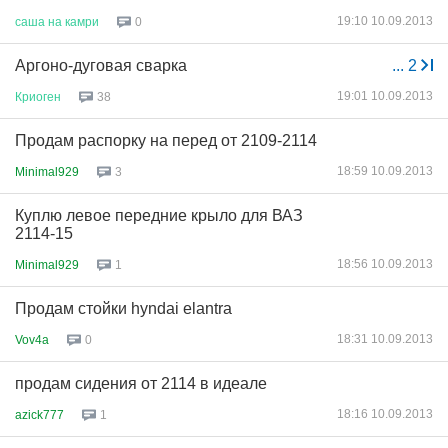
19:10 10.09.2013
саша
на
камри
0
Аргоно-дуговая сварка
...
2
19:01 10.09.2013
Криоген
38
Продам распорку на перед от 2109-2114
18:59 10.09.2013
Minimal929
3
Куплю левое передние крыло для ВАЗ
2114-15
18:56 10.09.2013
Minimal929
1
Продам стойки hyndai elantra
18:31 10.09.2013
Vov4a
0
продам сидения от 2114 в идеале
18:16 10.09.2013
azick777
1