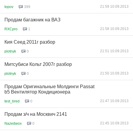
21:59 10.09.2013
topov
399
Продам багажник на ВАЗ
21:58 10.09.2013
RXCpro
1
Кия Сеед 2011г разбор
21:51 10.09.2013
plotnyk
0
Митсубиси Кольт 2007г разбор
21:50 10.09.2013
plotnyk
0
Продам Оригинальные Молдинги Passat
b5 Вентилятор Кондиционера
21:47 10.09.2013
test_bred
0
Продам з/ч на Москвич 2141
21:45 10.09.2013
Nazedwox
0