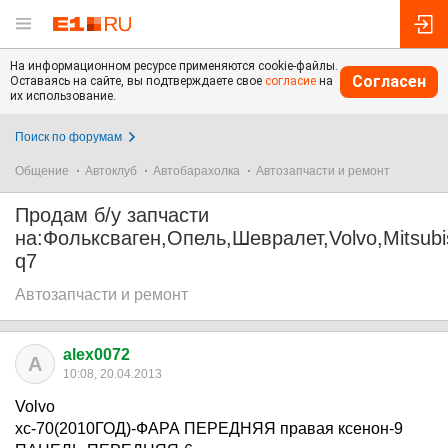
На информационном ресурсе применяются cookie-файлы.
Согласен
Оставаясь на сайте, вы подтверждаете свое
согласие
на
их использование.
Поиск по форумам
Общение
Автоклуб
Автобарахолка
Автозапчасти и ремонт
Продам б/у запчасти
на:Фольксваген,Опель,Шевралет,Volvo,Mitsubis
q7
Автозапчасти и ремонт
alex0072
A
10:08, 20.04.2013
Volvo
xc-70(2010ГОД)-ФАРА ПЕРЕДНЯЯ правая ксенон-9