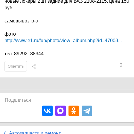
новые локеры 2шт задние для ВАЗ 2108-2115. цена 150
руб
самовывоз ю-з
фото
http://www.e1.ru/fun/photo/view_album.php?id=47003...
тел. 89292188344
0
Ответить
Поделиться
Автозапчасти и ремонт