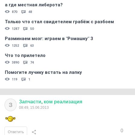
а где местная либерота?
870
48
Только что стал свидетелем грабёж с разбоем
1287
50
Разминаем мозг: играем в "Ромашку" 3
1252
63
Что то прилетело
3890
74
Помогите лучику встать на лапку
119
1
Запчасти
,
ком
реализация
З
08:49, 15.06.2013
0
Ответить