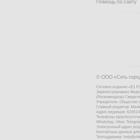
Помощь по сайту
© ООО «Сеть горо
Сетевое издание «Е1.РУ
Зарегистрировано Феде
(Роскомнадзор) Свидете
Учредитель: Общество
Главный редактор: Мал
Адрес редакции: 620014,
Телефоны (круглосуточно
WhatsApp, Viber, Telegr
Электронный адрес ред
Контактные данные для
Техподдержка:
help@shk