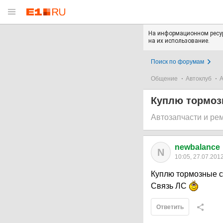
На информационном ресур
на их использование.
Поиск по форумам
Общение
Автоклуб
А
Куплю тормозн
Автозапчасти и ре
newbalance
N
10:05, 27.07.201
Куплю тормозные су
Связь ЛС
Ответить