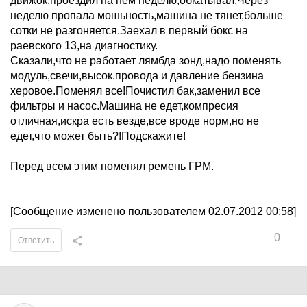
движок,проездил на нем неделю,обкатывал.Через
неделю пропала мошьность,машина не тянет,больше
сотки не разгоняется.Заехал в первый бокс на
раевского 13,на диагностику.
Сказали,что не работает лямбда зонд,надо поменять
модуль,свечи,высок.провода и давление бензина
херовое.Поменял все!Почистил бак,заменил все
фильтры и насос.Машина не едет,компресия
отличная,искра есть везде,все вроде норм,но не
едет,что может быть?!Подскажите!
Перед всем этим поменял ремень ГРМ.
[Сообщение изменено пользователем 02.07.2012 00:58]
0
Ответить