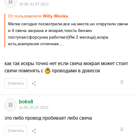
B
10:58, 01.07.2012
От пользователя
Willy Wonka
Метки сегодня посмотрели,все на месте,но открутили свечи
и 4 свеча засрана и мокрая,тоесть бензин
поступает,форсунка работает(Им 2 месяца),искра
есть,компресия отличная....
как так искры точно нет если свеча мокрая может стоит
свечи поменять с
проводами в довесок
0
Ответить
boks8
B
11:00, 01.07.2012
это либо провод пробивает либо свеча
0
Ответить