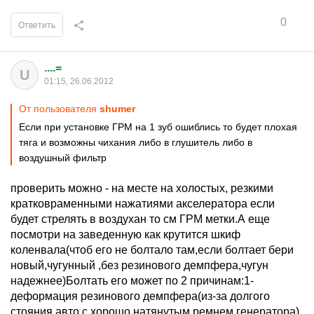
0
Ответить
....=
U
01:15, 26.06.2012
От пользователя
shumer
Если при установке ГРМ на 1 зуб ошиблись то будет плохая
тяга и возможны чихания либо в глушитель либо в
воздушный фильтр
проверить можно - на месте на холостых, резкими
кратковраменными нажатиями акселератора если
будет стрелять в воздухан то см ГРМ метки.А еще
посмотри на заведенную как крутится шкиф
коленвала(чтоб его не болтало там,если болтает бери
новый,чугунный ,без резинового демпфера,чугун
надежнее)Болтать его может по 2 причинам:1-
деформация резинового демпфера(из-за долгого
стояния авто с хорошо натянутым ремнем генератора)