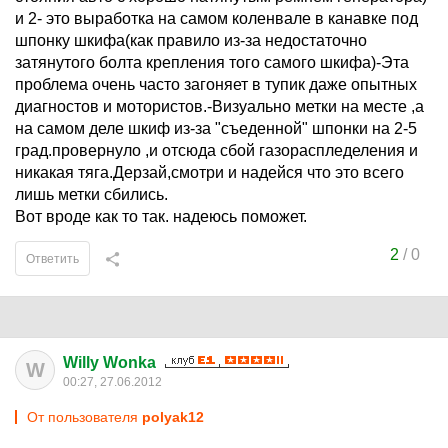
и 2- это выработка на самом коленвале в канавке под
шпонку шкифа(как правило из-за недостаточно
затянутого болта крепления того самого шкифа)-Эта
проблема очень часто загоняет в тупик даже опытных
диагностов и мотористов.-Визуально метки на месте ,а
на самом деле шкиф из-за "съеденной" шпонки на 2-5
град.провернуло ,и отсюда сбой газораспледеления и
никакая тяга.Дерзай,смотри и надейся что это всего
лишь метки сбились.
Вот вроде как то так. надеюсь поможет.
2
/
0
Ответить
Willy Wonka
W
00:27, 27.06.2012
От пользователя
polyak12