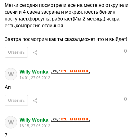
Метки сегодня посмотрели,все на месте,но открутили
свечи и 4 свеча засрана и мокрая,тоесть бензин
поступает,форсунка работает(Им 2 месяца),искра
есть,компресия отличная....
Завтра посмотрим как ты сказал,может что и выйдет!
0
Ответить
Willy Wonka
W
14:01, 27.06.2012
Ап
0
Ответить
Willy Wonka
W
16:15, 27.06.2012
7