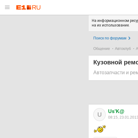
На информационном ресур
на их использование.
Поиск по форумам
Общение
Автоклуб
А
Кузовной рем
Автозапчасти и ре
Us'K@
U
08:15, 23.01.201