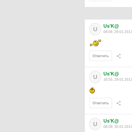
Us'K@
U
08:08, 29.01.201
Ответить
Us'K@
U
16:55, 29.01.201
Ответить
Us'K@
U
08:09, 30.01.201