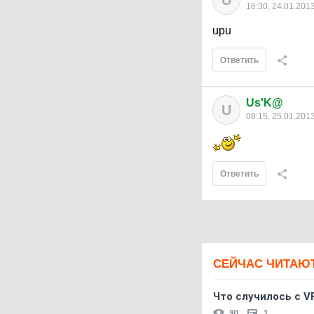
U
16:30, 24.01.201
upu
Ответить
Us'K@
U
08:15, 25.01.201
Ответить
СЕЙЧАС ЧИТАЮ
Что случилось с V
90
1