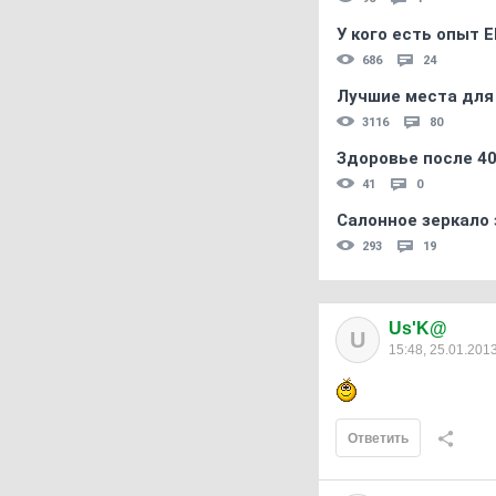
У кого есть опыт E
686
24
Лучшие места для
3116
80
Здоровье после 4
41
0
Салонное зеркало 
293
19
Us'K@
U
15:48, 25.01.201
Ответить