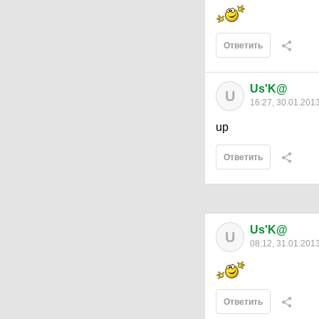
Ответить
Us'K@
U
16:27, 30.01.201
up
Ответить
Us'K@
U
08:12, 31.01.201
Ответить