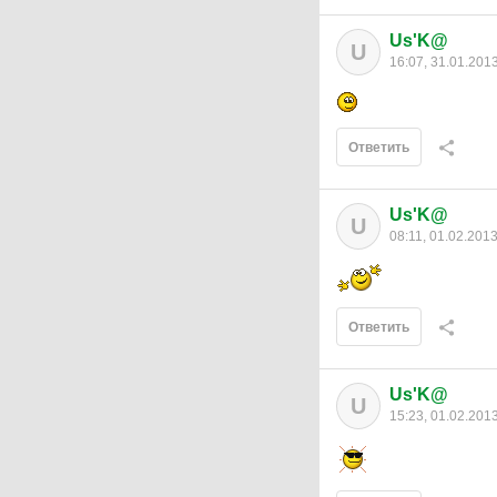
Us'K@
U
16:07, 31.01.201
Ответить
Us'K@
U
08:11, 01.02.201
Ответить
Us'K@
U
15:23, 01.02.201