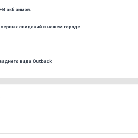
FB акб зимой.
 первых свиданий в нашем городе
0
заднего вида Outback
3