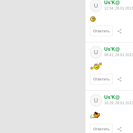
Us'K@
U
12:34, 26.01.201
Ответить
Us'K@
U
08:41, 28.01.201
Ответить
Us'K@
U
16:29, 28.01.201
Ответить