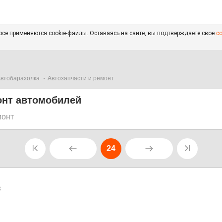
се применяются cookie-файлы. Оставаясь на сайте, вы подтверждаете свое
с
втобарахолка
Автозапчасти и ремонт
онт автомобилей
монт
24
3