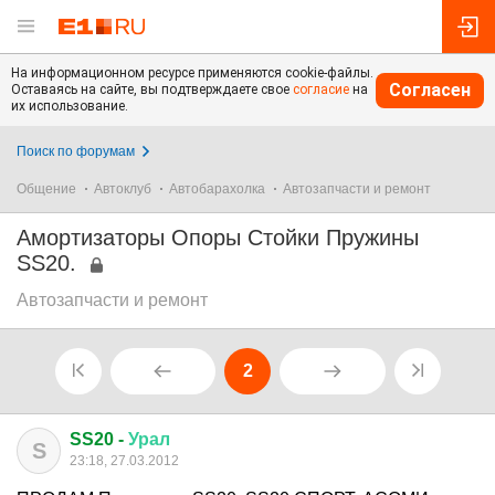
На информационном ресурсе применяются cookie-файлы.
Согласен
Оставаясь на сайте, вы подтверждаете свое
согласие
на
их использование.
Поиск по форумам
Общение
Автоклуб
Автобарахолка
Автозапчасти и ремонт
Амортизаторы Опоры Стойки Пружины
SS20.
Автозапчасти и ремонт
2
SS20 -
Урал
S
23:18, 27.03.2012