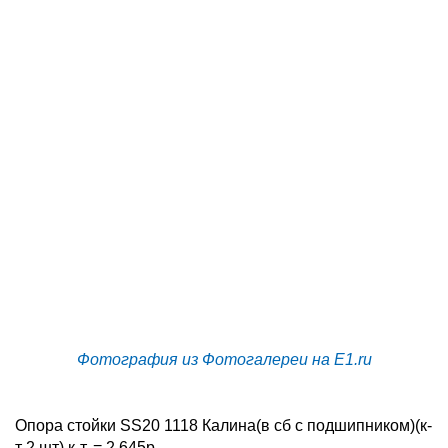
Фотография из Фотогалереи на E1.ru
Опора стойки SS20 1118 Калина(в сб с подшипником)(к-
т 2 шт) к-т. = 2 645р.