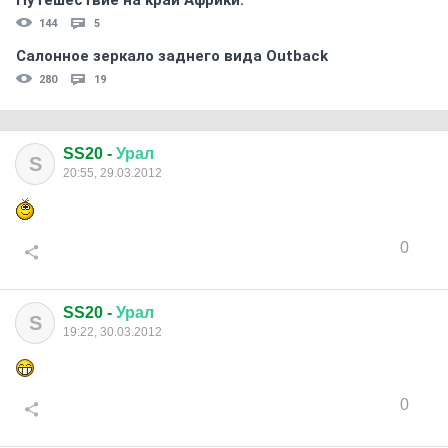
Путешествие на край Африки.
144
5
Салонное зеркало заднего вида Outback
280
19
SS20 -
Урал
S
20:55, 29.03.2012
0
SS20 -
Урал
S
19:22, 30.03.2012
0