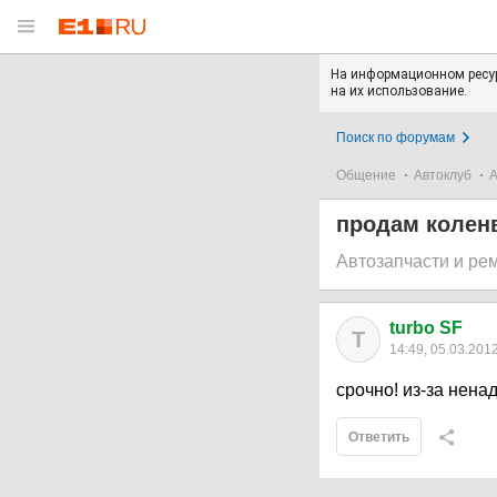
На информационном ресур
на их использование.
Поиск по форумам
Общение
Автоклуб
А
продам коленв
Автозапчасти и ре
turbo SF
T
14:49, 05.03.201
срочно! из-за нен
Ответить