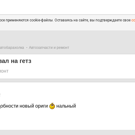
се применяются cookie-файлы. Оставаясь на сайте, вы подтверждаете свое
с
втобарахолка
Автозапчасти и ремонт
ал на гетз
монт
2
адобности новый ориги
нальный