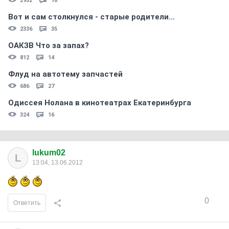
2952
78
Вот и сам столкнулся - старые родители...
2336
35
ОАКЗВ Что за запах?
812
14
Флуд на автотему запчастей
686
27
Одиссея Нолана в кинотеатрах Екатеринбурга
324
16
lukum02
L
13:04, 13.06.2012
0
Ответить