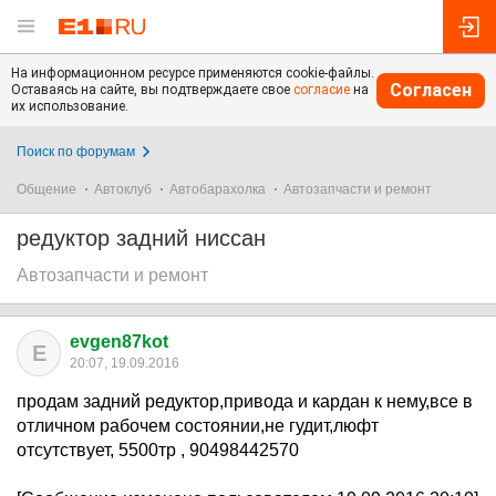
На информационном ресурсе применяются cookie-файлы.
Согласен
Оставаясь на сайте, вы подтверждаете свое
согласие
на
их использование.
Поиск по форумам
Общение
Автоклуб
Автобарахолка
Автозапчасти и ремонт
редуктор задний ниссан
Автозапчасти и ремонт
evgen87kot
E
20:07, 19.09.2016
продам задний редуктор,привода и кардан к нему,все в
отличном рабочем состоянии,не гудит,люфт
отсутствует, 5500тр , 90498442570